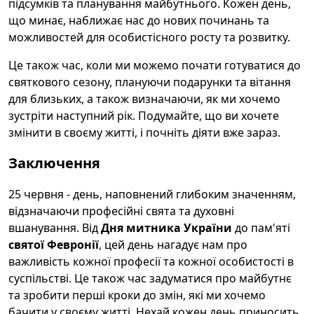
підсумків та планування майбутнього. Кожен день,
що минає, наближає нас до нових починань та
можливостей для особистісного росту та розвитку.
Це також час, коли ми можемо почати готуватися до
святкового сезону, плануючи подарунки та вітання
для близьких, а також визначаючи, як ми хочемо
зустріти наступний рік. Подумайте, що ви хочете
змінити в своєму житті, і почніть діяти вже зараз.
Заключення
25 червня - день, наповнений глибоким значенням,
відзначаючи професійні свята та духовні
вшанування. Від
Дня митника України
до пам'яті
святої Февронії
, цей день нагадує нам про
важливість кожної професії та кожної особистості в
суспільстві. Це також час задуматися про майбутнє
та зробити перші кроки до змін, які ми хочемо
бачити у своєму житті. Нехай кожен день приносить