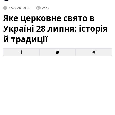
27.07.26 08:34
2467
Яке церковне свято в
Україні 28 липня: історія
й традиції
Що за церковне свято святкують в Україні за новим
і старим календарем і кому моляться віряни —
читайте в матеріалі ТСН.ua. У цій статті детально
розповімо про головне святкування, яке припадає на
28 липня
, його історичне походження, богослужбові
та народні традиції, а також про те, до кого
звертаються з молитвами у цей день.
Яке церковне свято в Україні 28 липня: