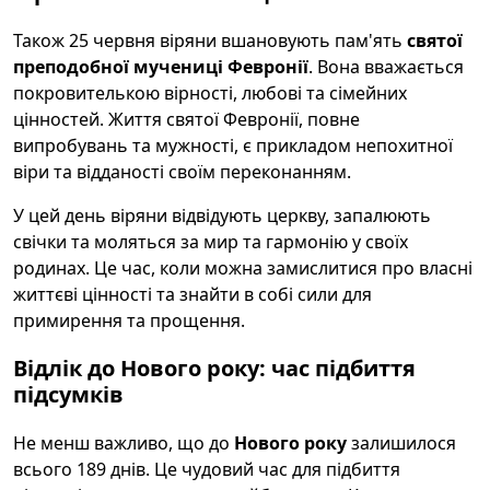
Також 25 червня віряни вшановують пам'ять
святої
преподобної мучениці Февронії
. Вона вважається
покровителькою вірності, любові та сімейних
цінностей. Життя святої Февронії, повне
випробувань та мужності, є прикладом непохитної
віри та відданості своїм переконанням.
У цей день віряни відвідують церкву, запалюють
свічки та моляться за мир та гармонію у своїх
родинах. Це час, коли можна замислитися про власні
життєві цінності та знайти в собі сили для
примирення та прощення.
Відлік до Нового року: час підбиття
підсумків
Не менш важливо, що до
Нового року
залишилося
всього 189 днів. Це чудовий час для підбиття