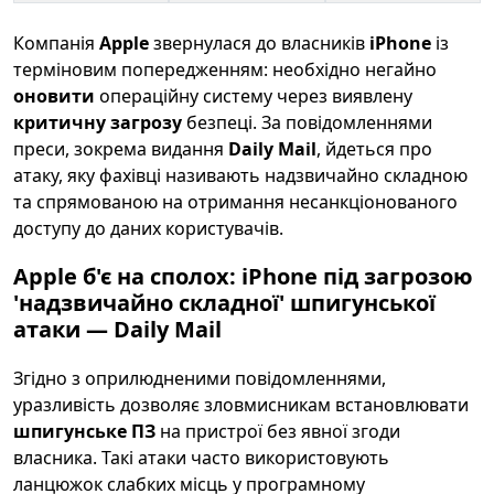
Компанія
Apple
звернулася до власників
iPhone
із
терміновим попередженням: необхідно негайно
оновити
операційну систему через виявлену
критичну загрозу
безпеці. За повідомленнями
преси, зокрема видання
Daily Mail
, йдеться про
атаку, яку фахівці називають надзвичайно складною
та спрямованою на отримання несанкціонованого
доступу до даних користувачів.
Apple б'є на сполох: iPhone під загрозою
'надзвичайно складної' шпигунської
атаки — Daily Mail
Згідно з оприлюдненими повідомленнями,
уразливість дозволяє зловмисникам встановлювати
шпигунське ПЗ
на пристрої без явної згоди
власника. Такі атаки часто використовують
ланцюжок слабких місць у програмному