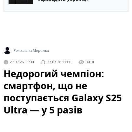
Роксолана Мережко
27.07.26 11:00
27.07.26 11:00
3910
Недорогий чемпіон:
смартфон, що не
поступається Galaxy S25
Ultra — у 5 разів
дешевший (фото)