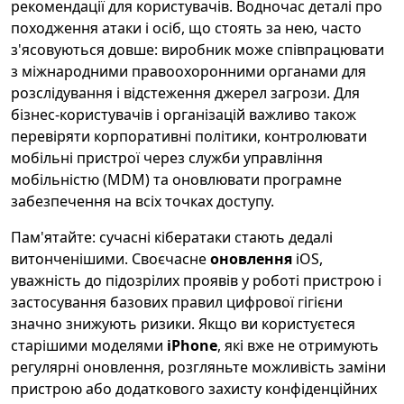
рекомендації для користувачів. Водночас деталі про
походження атаки і осіб, що стоять за нею, часто
з'ясовуються довше: виробник може співпрацювати
з міжнародними правоохоронними органами для
розслідування і відстеження джерел загрози. Для
бізнес-користувачів і організацій важливо також
перевіряти корпоративні політики, контролювати
мобільні пристрої через служби управління
мобільністю (MDM) та оновлювати програмне
забезпечення на всіх точках доступу.
Пам'ятайте: сучасні кібератаки стають дедалі
витонченішими. Своєчасне
оновлення
iOS,
уважність до підозрілих проявів у роботі пристрою і
застосування базових правил цифрової гігієни
значно знижують ризики. Якщо ви користуєтеся
старішими моделями
iPhone
, які вже не отримують
регулярні оновлення, розгляньте можливість заміни
пристрою або додаткового захисту конфіденційних