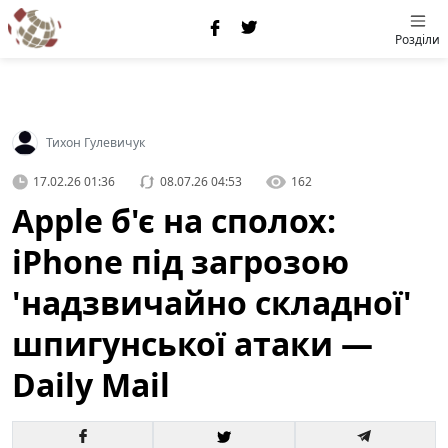
Розділи
Тихон Гулевичук
17.02.26 01:36
08.07.26 04:53
162
Apple б'є на сполох:
iPhone під загрозою
'надзвичайно складної'
шпигунської атаки —
Daily Mail