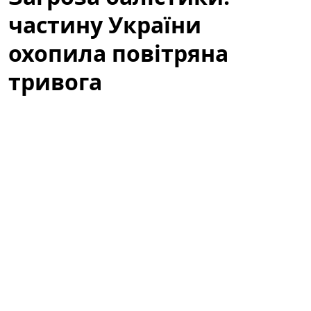
частину України
охопила повітряна
тривога
У кількох регіонах України оголосили повітряну
тривогу через загрозу ракетних ударів і активність
безпілотних літальних апаратів. Ситуація
залишається напруженою: місцеві служби
цивільного захисту працюють у посиленому режимі,
правоохоронні органи координують дії, а
мешканцям радять не ігнорувати сигнали
оповіщення. У статті розглянемо причини тривоги,
райони, яким загрожує небезпека, а також практичні
поради для громадян і реакцію екстрених служб.