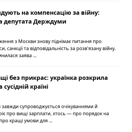
ендують на компенсацію за війну:
ва депутата Держдуми
ження з Москви знову піднімає питання про
и, санкції та відповідальність за розв'язану війну.
нилася заява ...
щі без прикрас: українка розкрила
в сусідній країні
н завжди супроводжується очікуваннями й
ріє про вищі зарплати, хтось — про порядок на
про кращі умови для ...