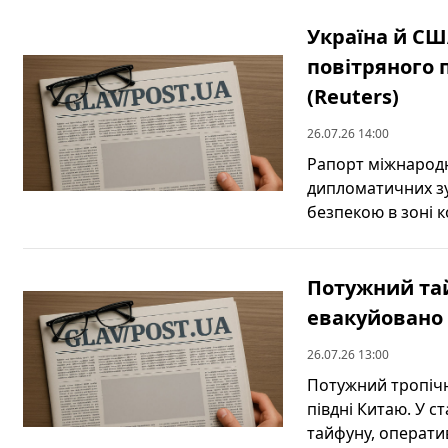
Україна й СШ
повітряного 
(Reuters)
26.07.26 14:00
Рапорт міжнародн
дипломатичних зу
безпекою в зоні ко
Потужний тай
евакуйовано 
26.07.26 13:00
Потужний тропіч
півдні Китаю. У ст
тайфуну, оперативн