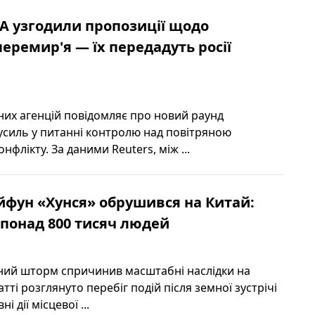
А узгодили пропозиції щодо
перемир'я — їх передадуть росії
их агенцій повідомляє про новий раунд
силь у питанні контролю над повітряною
нфлікту. За даними Reuters, між ...
фун «Хунся» обрушився на Китай:
понад 800 тисяч людей
ний шторм спричинив масштабні наслідки на
атті розглянуто перебіг подій після земної зустрічі
і дії місцевої ...