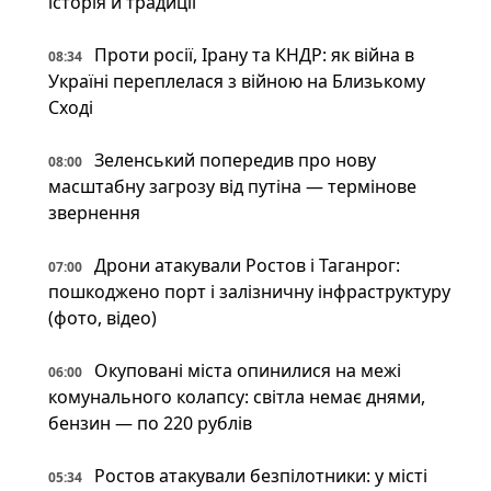
історія й традиції
Проти росії, Ірану та КНДР: як війна в
08:34
Україні переплелася з війною на Близькому
Сході
Зеленський попередив про нову
08:00
масштабну загрозу від путіна — термінове
звернення
Дрони атакували Ростов і Таганрог:
07:00
пошкоджено порт і залізничну інфраструктуру
(фото, відео)
Окуповані міста опинилися на межі
06:00
комунального колапсу: світла немає днями,
бензин — по 220 рублів
Ростов атакували безпілотники: у місті
05:34