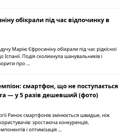
іну обікрали під час відпочинку в
дучу Марію Єфросиніну обікрали під час рідкісної
до Іспанії. Подія сколихнула шанувальників і
орити про ...
мпіон: смартфон, що не поступається
tra — у 5 разів дешевший (фото)
логії Ринок смартфонів змінюється швидше, ніж
користувачів: зростаюча конкуренція,
мпонентів і оптимізація ...