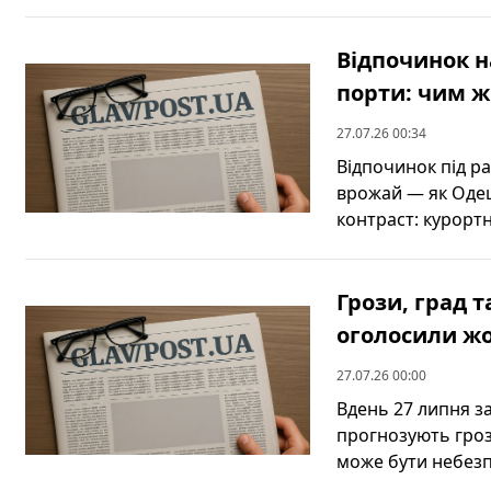
Відпочинок н
порти: чим ж
27.07.26 00:34
Відпочинок під р
врожай — як Одещ
контраст: курортні
Грози, град т
оголосили жо
27.07.26 00:00
Вдень 27 липня за
прогнозують грози
може бути небезп