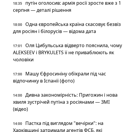
путін оголосив: армія росії зросте вже з 1
18:35
серпня — деталі рішення
Одна європейська країна скасовує безвіз
18:00
для росіян і білорусів — відома дата
Оля Цибульська відверто пояснила, чому
17:01
ALEKSEEV і BRYKULETS її не приваблюють як
чоловіки
Машу Єфросиніну обікрали під час
17:00
відпочинку в Іспанії (фото)
Дивна закономірність: Пригожин і нова
14:00
хвиля зустрічей путіна з росіянами — ЗМІ
(відео)
Пастка під виглядом "вечірки": на
14:00
Харківщині затримали агентів ФСБ, які