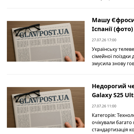
Машу Єфросин
Іспанії (фото)
27.07.26 17:00
Українську телеве
сімейної поїздки 
змусила знову гов
Недорогий че
Galaxy S25 Ul
27.07.26 11:00
Категорія: Техно
очікували багато 
стандартизація ко