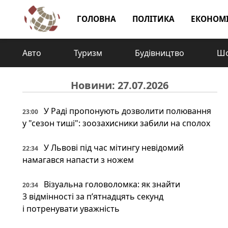
ГОЛОВНА
ПОЛІТИКА
ЕКОНОМ
Авто
Туризм
Будівництво
Шо
Новини: 27.07.2026
У Раді пропонують дозволити полювання
23:00
у "сезон тиші": зоозахисники забили на сполох
У Львові під час мітингу невідомий
22:34
намагався напасти з ножем
Візуальна головоломка: як знайти
20:34
3 відмінності за п’ятнадцять секунд
і потренувати уважність