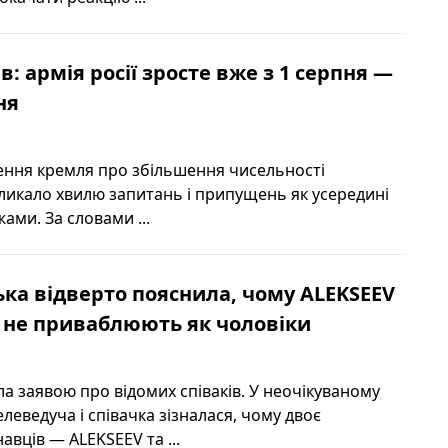
в: армія росії зросте вже з 1 серпня —
ня
ння кремля про збільшення чисельності
ликало хвилю запитань і припущень як усередині
межами. За словами ...
ка відверто пояснила, чому ALEKSEEV
її не приваблюють як чоловіки
а заявою про відомих співаків. У неочікуваному
елеведуча і співачка зізналася, чому двоє
вців — ALEKSEEV та ...