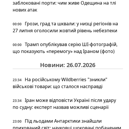
заблоковані порти: чим живе Одещина на тлі
нових атак
Грози, град та шквали: у низці регіонів на
00:00
27 липня оголосили жовтий рівень небезпеки
Трамп опублікував серію ШІ-фотографій,
00:00
що показують «перемогу» над Іраном (фото)
Новини: 26.07.2026
На російському Wildberries "зникли"
23:34
військові товари: що сталося насправді
Іран може відповісти Україні після удару
23:34
по судну: експерт назвав можливі сценарії
Під льодами Антарктики знайшли
23:00
прихований світ: науковці шоковані побаченим