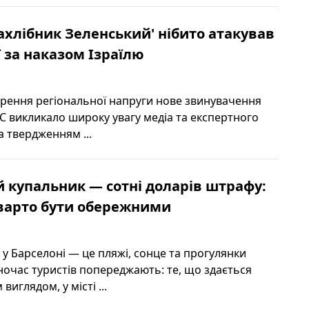
нахлібник Зеленський' нібито атакував
ї за наказом Ізраїлю
стрення регіональної напруги нове звинувачення
ЗС викликало широку увагу медіа та експертного
а твердженням ...
 купальник — сотні доларів штрафу:
 варто бути обережними
 у Барселоні — це пляжі, сонце та прогулянки
очас туристів попереджають: те, що здається
иглядом, у місті ...