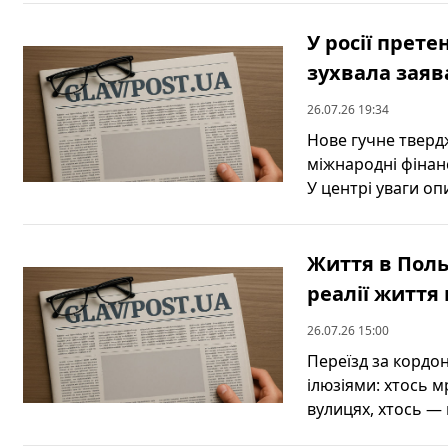
У росії прет
зухвала зая
26.07.26 19:34
Нове гучне тверд
міжнародні фінанс
У центрі уваги опи
Життя в Поль
реалії життя 
26.07.26 15:00
Переїзд за кордо
ілюзіями: хтось м
вулицях, хтось — 