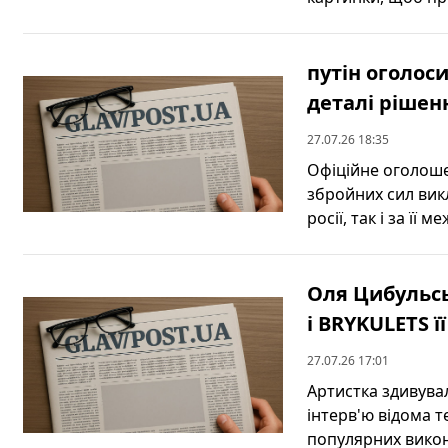
путін оголоси
деталі рішен
27.07.26 18:35
Офіційне оголоше
збройних сил вик
росії, так і за її 
Оля Цибульсь
і BRYKULETS 
27.07.26 17:01
Артистка здивувал
інтерв'ю відома т
популярних викона