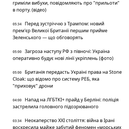
гриміли вибухи, повідомляють про "прильоти"
в порту. (відео)
Перед зустріччю з Трампом: новий
05:34
прем'єр Великої Британії першим прийме
Зеленського — що обговорять
Загроза наступу РФ з півночі: Україна
05:00
оперативно будує нові лінії укріплень (фото)
Британія передасть Україні права на Stone
05:00
Cloak: що відомо про систему РЕБ, яка
"приховує" дрони
Напад на ЛГБТКІ+ прайд у Берліні: поліція
04:00
застрелила головного підозрюваного
Неокаперство XXI століття: війна в Ірані
03:34
воскресила майже забутий феномен «морських