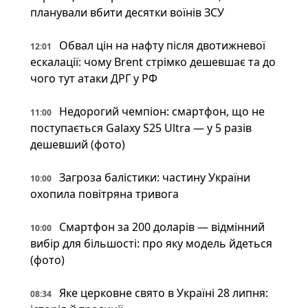
планували вбити десятки воїнів ЗСУ
Обвал цін на нафту після двотижневої
12:01
ескалації: чому Brent стрімко дешевшає та до
чого тут атаки ДРГ у РФ
Недорогий чемпіон: смартфон, що не
11:00
поступається Galaxy S25 Ultra — у 5 разів
дешевший (фото)
Загроза балістики: частину України
10:00
охопила повітряна тривога
Смартфон за 200 доларів — відмінний
10:00
вибір для більшості: про яку модель йдеться
(фото)
Яке церковне свято в Україні 28 липня:
08:34