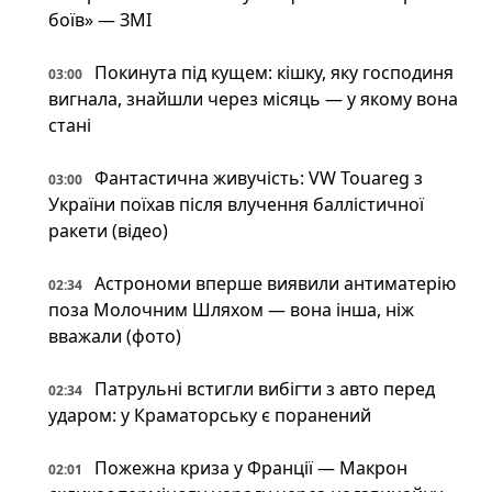
боїв» — ЗМІ
Покинута під кущем: кішку, яку господиня
03:00
вигнала, знайшли через місяць — у якому вона
стані
Фантастична живучість: VW Touareg з
03:00
України поїхав після влучення баллістичної
ракети (відео)
Астрономи вперше виявили антиматерію
02:34
поза Молочним Шляхом — вона інша, ніж
вважали (фото)
Патрульні встигли вибігти з авто перед
02:34
ударом: у Краматорську є поранений
Пожежна криза у Франції — Макрон
02:01