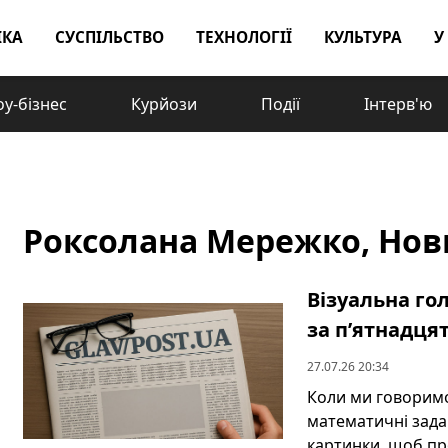
ІКА
СУСПІЛЬСТВО
ТЕХНОЛОГІЇ
КУЛЬТУРА
У
у-бізнес
Курйози
Події
Інтерв'ю
Роксолана Мережко, Нови
Візуальна го
за п’ятнадця
27.07.26 20:34
Коли ми говоримо
математичні задач
картинки, щоб про