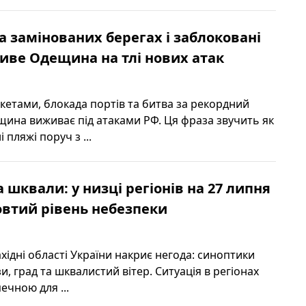
а замінованих берегах і заблоковані
иве Одещина на тлі нових атак
акетами, блокада портів та битва за рекордний
ина виживає під атаками РФ. Ця фраза звучить як
 пляжі поруч з ...
а шквали: у низці регіонів на 27 липня
втий рівень небезпеки
хідні області України накриє негода: синоптики
, град та шквалистий вітер. Ситуація в регіонах
ечною для ...