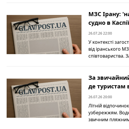
МЗС Ірану: '
судно в Каспі
26.07.26 22:00
У контексті заго
від іранського М
співтовариства. З
За звичайний
де туристам
26.07.26 20:00
Літній відпочинок
узбережжям. Водн
звичним пляжним в