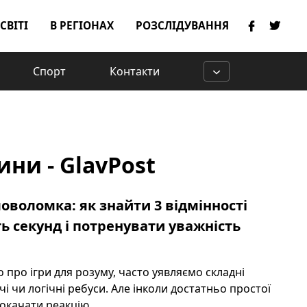
 СВІТІ
В РЕГІОНАХ
РОЗСЛІДУВАННЯ
Спорт
Контакти
ни - GlavPost
ловоломка: як знайти 3 відмінності
ть секунд і потренувати уважність
 про ігри для розуму, часто уявляємо складні
і чи логічні ребуси. Але інколи достатньо простої
качати реакцію ...