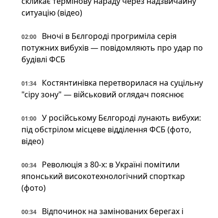
скликає термінову нараду через надзвичайну
ситуацію (відео)
Вночі в Бєлгороді прогриміла серія
02:00
потужних вибухів — повідомляють про удар по
будівлі ФСБ
Костянтинівка перетворилася на суцільну
01:34
"сіру зону" — військовий оглядач пояснює
У російському Бєлгороді лунають вибухи:
01:00
під обстрілом місцеве відділення ФСБ (фото,
відео)
Революція з 80-х: в Україні помітили
00:34
японський високотехнологічний спорткар
(фото)
Відпочинок на замінованих берегах і
00:34