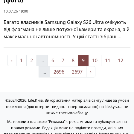
(фото)
10.07.26 19:00
Багато власників Samsung Galaxy S26 Ultra очікують
від флагмана не лише потужної камери та екрана, а й
максимальної автономності. У цій статті зібрані ...
‹
1
2
...
6
7
8
9
10
11
12
...
2696
2697
›
©2024-2026, Life.Київ. Використання матеріалів сайту лише за умови
посилання (для інтернет-видань - гіперпосилання) на life.kyiv.ua не
нижче третього абзацу.
Матеріали з плашкою "Реклама" є рекламними та публікуються на
правах реклами. Редакція може не поділяти погляди, які в них