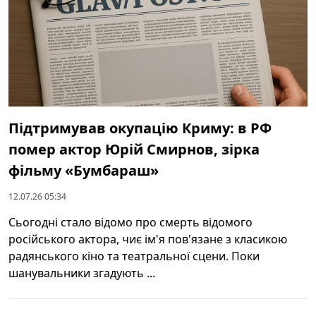
Підтримував окупацію Криму: в РФ
помер актор Юрій Смирнов, зірка
фільму «Бумбараш»
12.07.26 05:34
Сьогодні стало відомо про смерть відомого
російського актора, чиє ім'я пов'язане з класикою
радянського кіно та театральної сцени. Поки
шанувальники згадують ...