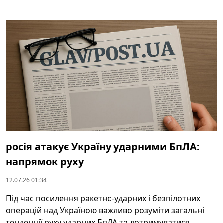
росія атакує Україну ударними БпЛА:
напрямок руху
12.07.26 01:34
Під час посилення ракетно-ударних і безпілотних
операцій над Україною важливо розуміти загальні
тенденції руху ударних БпЛА та дотримуватися