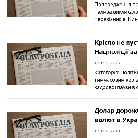
Попередження пр
палива викликало 
перевізників. Нині
Крісло не пу
Нацполіції з
17.07.26 22:26
Категорія: Політ
тимчасовим керів
кадрової паузи в 
Долар дорожч
валют в Укра
17.07.26 22:13