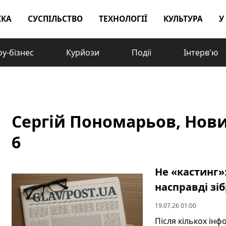
ІКА
СУСПІЛЬСТВО
ТЕХНОЛОГІЇ
КУЛЬТУРА
У
у-бізнес
Курйози
Події
Інтерв'ю
Сергій Пономарьов, Новин
6
Не «кастинг»
насправді зі
19.07.26 01:00
Після кількох інф