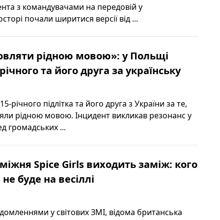
ента з командувачами на передовій у
торі почали ширитися версії від ...
овляти рідною мовою»: у Польщі
річного та його друга за українську
5‑річного підлітка та його друга з України за те,
ли рідною мовою. Інцидент викликав резонанс у
д громадських ...
міжня Spice Girls виходить заміж: кого
не буде на весіллі
ідомленнями у світових ЗМІ, відома британська