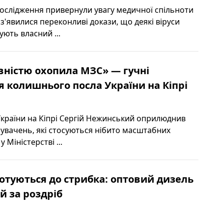
дослідження привернули увагу медичної спільноти
 з'явилися переконливі докази, що деякі віруси
ють власний ...
вністю охопила МЗС» — гучні
 колишнього посла України на Кіпрі
країни на Кіпрі Сергій Нежинський оприлюднив
нувачень, які стосуються нібито масштабних
 Міністерстві ...
готуються до стрибка: оптовий дизель
 за роздріб