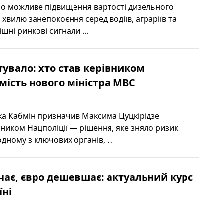
о можливе підвищення вартості дизельного
хвилю занепокоєння серед водіїв, аграріїв та
шні ринкові сигнали ...
стувало: хто став керівником
амість нового міністра МВС
ика Кабмін призначив Максима Цуцкірідзе
ником Нацполіції — рішення, яке зняло ризик
одному з ключових органів, ...
ає, євро дешевшає: актуальний курс
їні