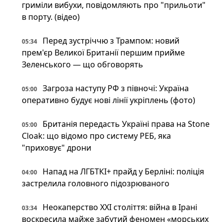
гриміли вибухи, повідомляють про "прильоти"
в порту. (відео)
Перед зустріччю з Трампом: новий
05:34
прем'єр Великої Британії першим прийме
Зеленського — що обговорять
Загроза наступу РФ з півночі: Україна
05:00
оперативно будує нові лінії укріплень (фото)
Британія передасть Україні права на Stone
05:00
Cloak: що відомо про систему РЕБ, яка
"приховує" дрони
Напад на ЛГБТКІ+ прайд у Берліні: поліція
04:00
застрелила головного підозрюваного
Неокаперство XXI століття: війна в Ірані
03:34
воскресила майже забутий феномен «морських