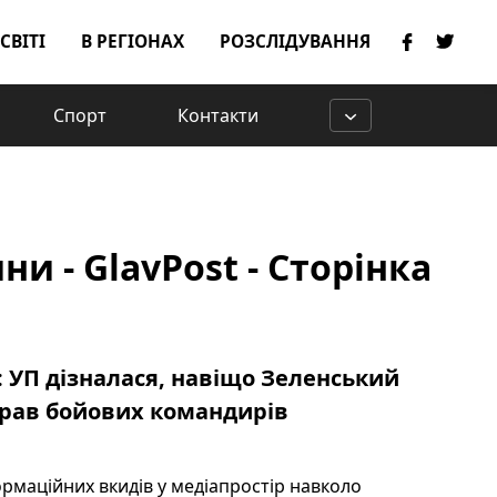
 СВІТІ
В РЕГІОНАХ
РОЗСЛІДУВАННЯ
Спорт
Контакти
и - GlavPost - Сторінка
: УП дізналася, навіщо Зеленський
брав бойових командирів
ормаційних вкидів у медіапростір навколо