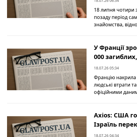
18.07.26 06:34
18 липня чотири 
позаду період са
знайомства, віднов
У Франції зр
000 загиблих
18.07.26 05:34
Францію накрила 
людські втрати та
офіційними даним
Axios: США г
Ізраїль пере
18.07.26 04:34