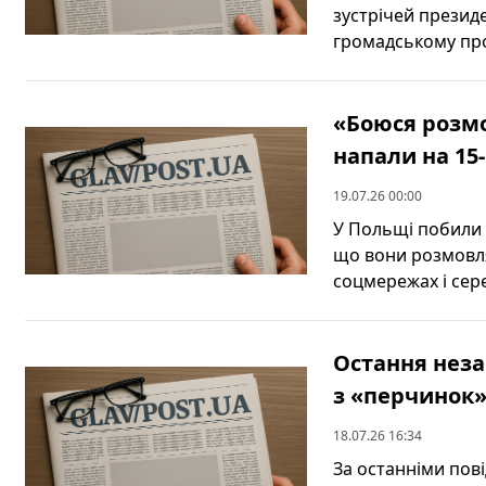
зустрічей презид
громадському прос
«Боюся розм
напали на 15‑
19.07.26 00:00
У Польщі побили 1
що вони розмовля
соцмережах і сере
Остання неза
з «перчинок» 
18.07.26 16:34
За останніми пов