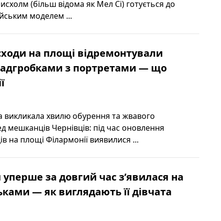
исхолм (більш відома як Мел Сі) готується до
ійським моделем ...
сходи на площі відремонтували
надгробками з портретами — що
ї
а викликала хвилю обурення та жвавого
д мешканців Чернівців: під час оновлення
в на площі Філармонії виявилися ...
 уперше за довгий час з’явилася на
ньками — як виглядають її дівчата