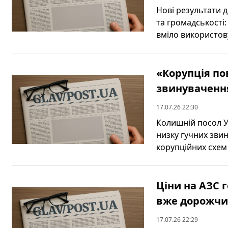
Нові результати 
та громадськості:
вміло використову
«Корупція по
звинувачення
17.07.26 22:30
Колишній посол У
низку гучних зви
корупційних схем у
Ціни на АЗС 
вже дорожчий
17.07.26 22:29