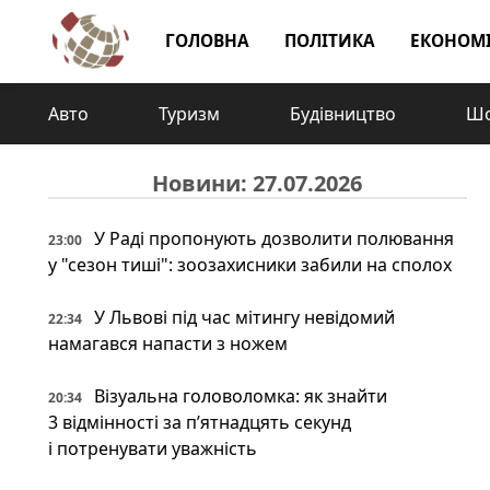
ГОЛОВНА
ПОЛІТИКА
ЕКОНОМ
Авто
Туризм
Будівництво
Шо
Новини: 27.07.2026
У Раді пропонують дозволити полювання
23:00
у "сезон тиші": зоозахисники забили на сполох
У Львові під час мітингу невідомий
22:34
намагався напасти з ножем
Візуальна головоломка: як знайти
20:34
3 відмінності за п’ятнадцять секунд
і потренувати уважність