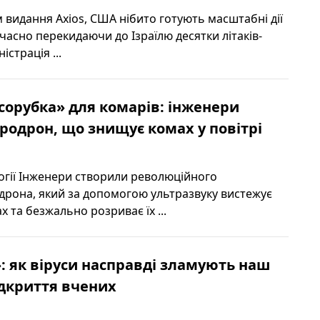
 видання Axios, США нібито готують масштабні дії
часно перекидаючи до Ізраїлю десятки літаків-
істрація ...
сорубка» для комарів: інженери
родрон, що знищує комах у повітрі
логії Інженери створили революційного
дрона, який за допомогою ультразвуку вистежує
 та безжально розриває їх ...
»: як віруси насправді зламують наш
ідкриття вчених