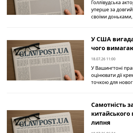
Голлівудська акт
уперше за довгий 
своїми доньками, і
У США вигада
чого вимагаю
18.07.26 11:00
У Вашингтоні пра
оцінювати дії кр
точкою для нового
Самотність з
китайського 
липня