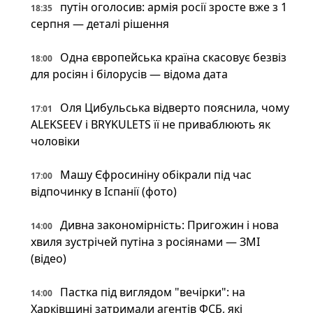
путін оголосив: армія росії зросте вже з 1
18:35
серпня — деталі рішення
Одна європейська країна скасовує безвіз
18:00
для росіян і білорусів — відома дата
Оля Цибульська відверто пояснила, чому
17:01
ALEKSEEV і BRYKULETS її не приваблюють як
чоловіки
Машу Єфросиніну обікрали під час
17:00
відпочинку в Іспанії (фото)
Дивна закономірність: Пригожин і нова
14:00
хвиля зустрічей путіна з росіянами — ЗМІ
(відео)
Пастка під виглядом "вечірки": на
14:00
Харківщині затримали агентів ФСБ, які