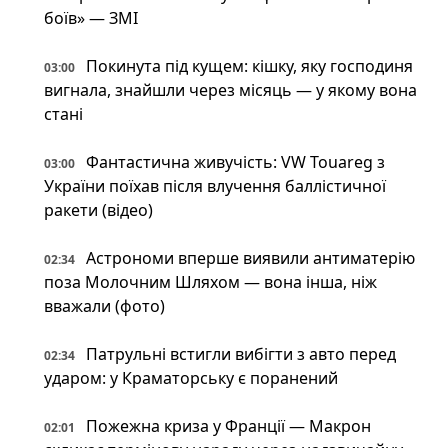
боїв» — ЗМІ
Покинута під кущем: кішку, яку господиня
03:00
вигнала, знайшли через місяць — у якому вона
стані
Фантастична живучість: VW Touareg з
03:00
України поїхав після влучення баллістичної
ракети (відео)
Астрономи вперше виявили антиматерію
02:34
поза Молочним Шляхом — вона інша, ніж
вважали (фото)
Патрульні встигли вибігти з авто перед
02:34
ударом: у Краматорську є поранений
Пожежна криза у Франції — Макрон
02:01