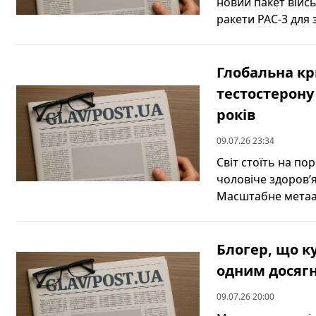
новий пакет війс
ракети PAC-3 для з
Глобальна кр
тестостерону 
років
09.07.26 23:34
Світ стоїть на по
чоловіче здоров’
Масштабне метаан
Блогер, що к
одним досягн
09.07.26 20:00