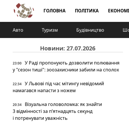
ГОЛОВНА
ПОЛІТИКА
ЕКОНОМ
Авто
Туризм
Будівництво
Шо
Новини: 27.07.2026
У Раді пропонують дозволити полювання
23:00
у "сезон тиші": зоозахисники забили на сполох
У Львові під час мітингу невідомий
22:34
намагався напасти з ножем
Візуальна головоломка: як знайти
20:34
3 відмінності за п’ятнадцять секунд
і потренувати уважність