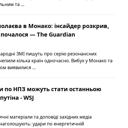
ьним та ...
олаєва в Монако: інсайдер розкрив,
 почалося — The Guardian
жнародні ЗМІ пишуть про серію резонансних
чепили кілька країн одночасно. Вибух у Монако та
ом виявилися ...
и по НПЗ можуть стати останньою
утіна - WSJ
ичні матеріали та доповіді західних медіа
наголошують: удари по енергетичній