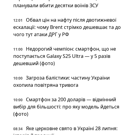
планували вбити десятки воїнів ЗСУ
Обвал цін на нафту після двотижневої
12:01
ескалації: чому Brent стрімко дешевшає та до
чого тут атаки ДРГ у РФ
Недорогий чемпіон: смартфон, що не
11:00
поступається Galaxy S25 Ultra — у 5 разів
дешевший (фото)
Загроза балістики: частину України
10:00
охопила повітряна тривога
Смартфон за 200 доларів — відмінний
10:00
вибір для більшості: про яку модель йдеться
(фото)
Яке церковне свято в Україні 28 липня:
08:34