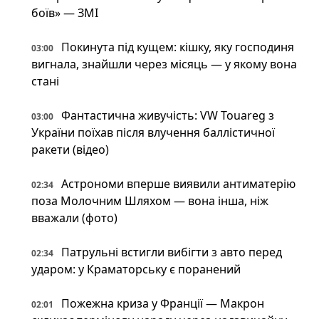
боїв» — ЗМІ
Покинута під кущем: кішку, яку господиня
03:00
вигнала, знайшли через місяць — у якому вона
стані
Фантастична живучість: VW Touareg з
03:00
України поїхав після влучення баллістичної
ракети (відео)
Астрономи вперше виявили антиматерію
02:34
поза Молочним Шляхом — вона інша, ніж
вважали (фото)
Патрульні встигли вибігти з авто перед
02:34
ударом: у Краматорську є поранений
Пожежна криза у Франції — Макрон
02:01