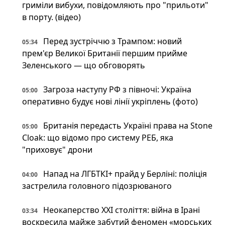
гриміли вибухи, повідомляють про "прильоти"
в порту. (відео)
Перед зустріччю з Трампом: новий
05:34
прем'єр Великої Британії першим прийме
Зеленського — що обговорять
Загроза наступу РФ з півночі: Україна
05:00
оперативно будує нові лінії укріплень (фото)
Британія передасть Україні права на Stone
05:00
Cloak: що відомо про систему РЕБ, яка
"приховує" дрони
Напад на ЛГБТКІ+ прайд у Берліні: поліція
04:00
застрелила головного підозрюваного
Неокаперство XXI століття: війна в Ірані
03:34
воскресила майже забутий феномен «морських