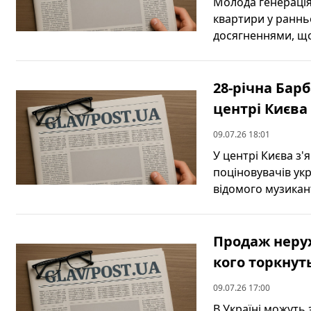
Молода генерація
квартири у ранньо
досягненнями, що
28-річна Барб
центрі Києва
09.07.26 18:01
У центрі Києва з'
поціновувачів ук
відомого музикант
Продаж нерух
кого торкнут
09.07.26 17:00
В Україні можуть