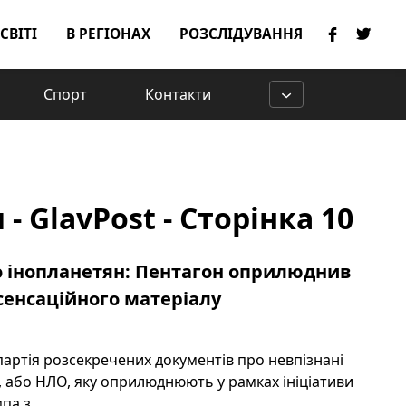
 СВІТІ
В РЕГІОНАХ
РОЗСЛІДУВАННЯ
Спорт
Контакти
 GlavPost - Сторінка 10
о інопланетян: Пентагон оприлюднив
сенсаційного матеріалу
партія розсекречених документів про невпізнані
 або НЛО, яку оприлюднюють у рамках ініціативи
а з ...