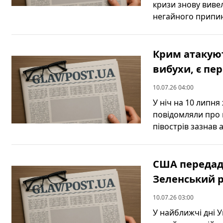
кризи знову виве
негайного припин
Крим атакуют
вибухи, є пер
10.07.26 04:00
У ніч на 10 липня
повідомляли про 
півострів зазнав а
США передаду
Зеленський 
10.07.26 03:00
У найближчі дні 