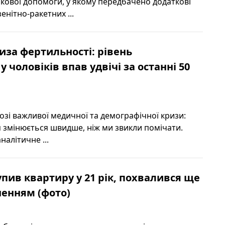
ькової допомоги, у якому передбачено додаткові
енітно-ракетних ...
иза фертильності: рівень
у чоловіків впав удвічі за останні 50
розі важливої медичної та демографічної кризи:
я змінюється швидше, ніж ми звикли помічати.
алітичне ...
упив квартиру у 21 рік, похвалився ще
енням (фото)