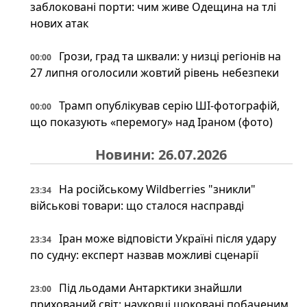
заблоковані порти: чим живе Одещина на тлі
нових атак
Грози, град та шквали: у низці регіонів на
00:00
27 липня оголосили жовтий рівень небезпеки
Трамп опублікував серію ШІ-фотографій,
00:00
що показують «перемогу» над Іраном (фото)
Новини: 26.07.2026
На російському Wildberries "зникли"
23:34
військові товари: що сталося насправді
Іран може відповісти Україні після удару
23:34
по судну: експерт назвав можливі сценарії
Під льодами Антарктики знайшли
23:00
прихований світ: науковці шоковані побаченим