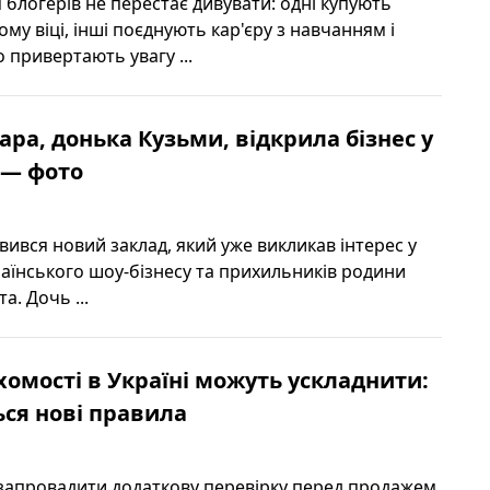
 блогерів не перестає дивувати: одні купують
му віці, інші поєднують кар'єру з навчанням і
 привертають увагу ...
ара, донька Кузьми, відкрила бізнес у
 — фото
явився новий заклад, який уже викликав інтерес у
раїнського шоу-бізнесу та прихильників родини
а. Дочь ...
омості в Україні можуть ускладнити:
ься нові правила
 запровадити додаткову перевірку перед продажем