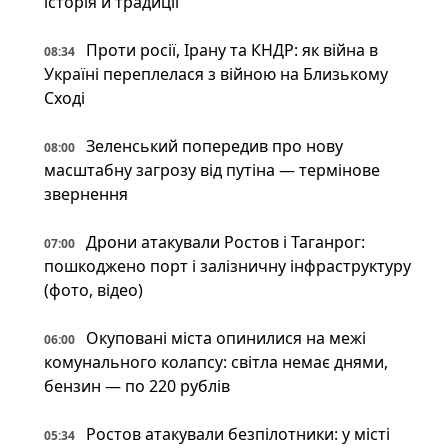
історія й традиції
Проти росії, Ірану та КНДР: як війна в
08:34
Україні переплелася з війною на Близькому
Сході
Зеленський попередив про нову
08:00
масштабну загрозу від путіна — термінове
звернення
Дрони атакували Ростов і Таганрог:
07:00
пошкоджено порт і залізничну інфраструктуру
(фото, відео)
Окуповані міста опинилися на межі
06:00
комунального колапсу: світла немає днями,
бензин — по 220 рублів
Ростов атакували безпілотники: у місті
05:34