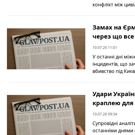
конфлікт між цивіл
Замах на Єрм
через що все
10.07.26 11:01
У останні дні мі
інцидентів, що за
вбивство під Києв
Удари Україн
краплею для п
10.07.26 09:34
Супровідні аналіт
останніми днями 