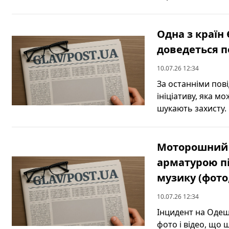
Одна з країн
доведеться п
10.07.26 12:34
За останніми пові
ініціативу, яка м
шукають захисту. 
Моторошний н
арматурою пі
музику (фото,
10.07.26 12:34
Інцидент на Одещи
фото і відео, що