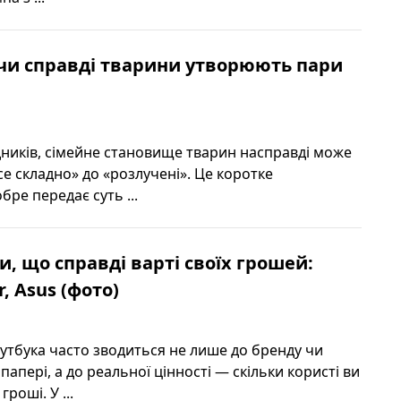
 чи справді тварини утворюють пари
дників, сімейне становище тварин насправді може
се складно» до «розлучені». Це коротке
ре передає суть ...
и, що справді варті своїх грошей:
, Asus (фото)
оутбука часто зводиться не лише до бренду чи
папері, а до реальної цінності — скільки користі ви
гроші. У ...