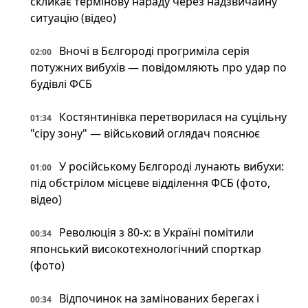
скликає термінову нараду через надзвичайну
ситуацію (відео)
Вночі в Бєлгороді прогриміла серія
02:00
потужних вибухів — повідомляють про удар по
будівлі ФСБ
Костянтинівка перетворилася на суцільну
01:34
"сіру зону" — військовий оглядач пояснює
У російському Бєлгороді лунають вибухи:
01:00
під обстрілом місцеве відділення ФСБ (фото,
відео)
Революція з 80-х: в Україні помітили
00:34
японський високотехнологічний спорткар
(фото)
Відпочинок на замінованих берегах і
00:34