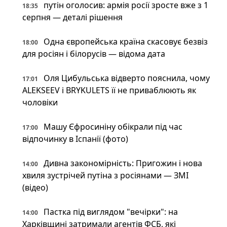
путін оголосив: армія росії зросте вже з 1
18:35
серпня — деталі рішення
Одна європейська країна скасовує безвіз
18:00
для росіян і білорусів — відома дата
Оля Цибульська відверто пояснила, чому
17:01
ALEKSEEV і BRYKULETS її не приваблюють як
чоловіки
Машу Єфросиніну обікрали під час
17:00
відпочинку в Іспанії (фото)
Дивна закономірність: Пригожин і нова
14:00
хвиля зустрічей путіна з росіянами — ЗМІ
(відео)
Пастка під виглядом "вечірки": на
14:00
Харківщині затримали агентів ФСБ, які