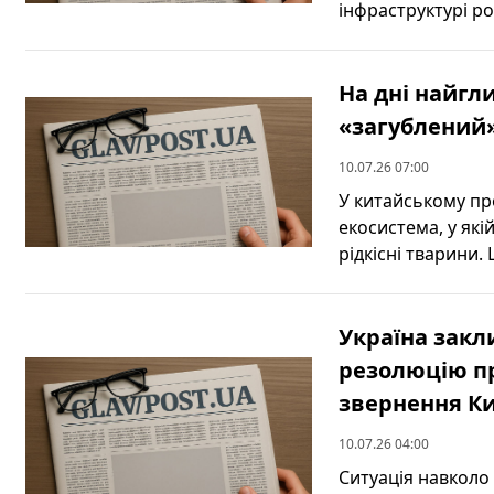
інфраструктурі рос
На дні найгл
«загублений»
10.07.26 07:00
У китайському пр
екосистема, у які
рідкісні тварини. 
Україна закл
резолюцію п
звернення К
10.07.26 04:00
Ситуація навколо