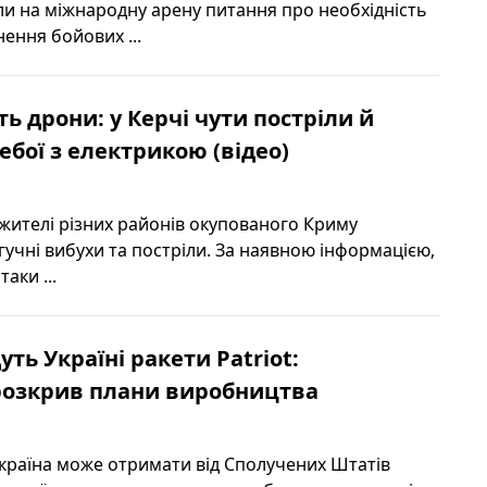
ли на міжнародну арену питання про необхідність
ення бойових ...
ь дрони: у Керчі чути постріли й
ебої з електрикою (відео)
 жителі різних районів окупованого Криму
гучні вибухи та постріли. За наявною інформацією,
таки ...
ть Україні ракети Patriot:
розкрив плани виробництва
Україна може отримати від Сполучених Штатів