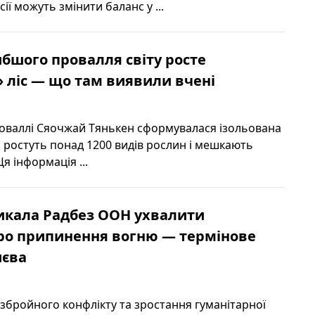
ії можуть змінити баланс у ...
ибшого провалля світу росте
 ліс — що там виявили вчені
оваллі Сяочжай Тянькен сформувалася ізольована
й ростуть понад 1200 видів рослин і мешкають
Ця інформація ...
икала Радбез ООН ухвалити
ро припинення вогню — термінове
иєва
 збройного конфлікту та зростання гуманітарної