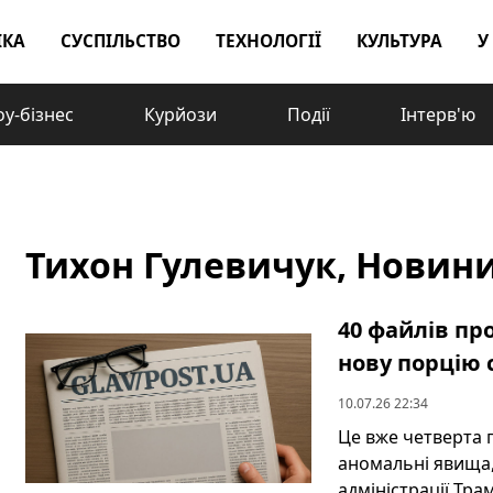
ІКА
СУСПІЛЬСТВО
ТЕХНОЛОГІЇ
КУЛЬТУРА
У
у-бізнес
Курйози
Події
Інтерв'ю
Тихон Гулевичук, Новини -
40 файлів пр
нову порцію 
10.07.26 22:34
Це вже четверта 
аномальні явища,
адміністрації Трамп