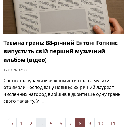
Таємна грань: 88-річний Ентоні Гопкінс
випустить свій перший музичний
альбом (відео)
12.07.26 02:00
Світові шанувальники кіномистецтва та музики
отримали несподівану новину: 88-річний лауреат
численних нагород вирішив відкрити ще одну грань
свого таланту. У ...
‹
1
2
...
5
6
7
8
9
10
11