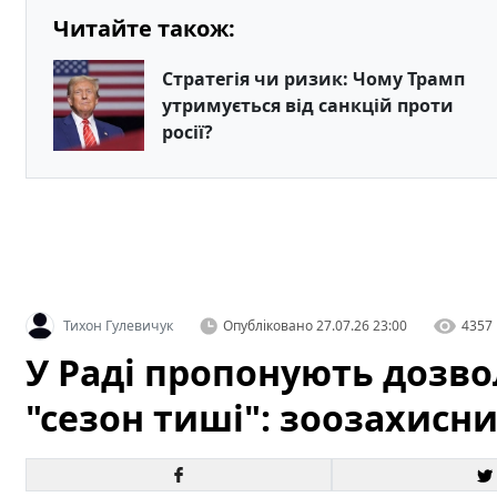
Читайте також:
Стратегія чи ризик: Чому Трамп
утримується від санкцій проти
росії?
Тихон Гулевичук
Опубліковано
27.07.26 23:00
4357
У Раді пропонують дозв
"сезон тиші": зоозахисн