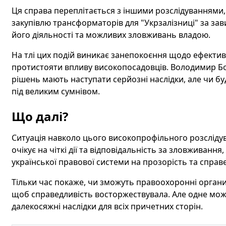
Ця справа переплітається з іншими розслідуваннями,
закупівлю трансформаторів для "Укрзалізниці" за за
його діяльності та можливих зловживань владою.
На тлі цих подій виникає занепокоєння щодо ефективн
протистояти впливу високопосадовців. Володимир Б
рішень мають наступати серйозні наслідки, але чи б
під великим сумнівом.
Що далі?
Ситуація навколо цього високопрофільного розсліду
очікує на чіткі дії та відповідальність за зловживання
української правової системи на прозорість та справ
Тільки час покаже, чи зможуть правоохоронні органи
щоб справедливість восторжествувала. Але одне мож
далекосяжні наслідки для всіх причетних сторін.