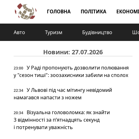
ГОЛОВНА
ПОЛІТИКА
ЕКОНОМ
Авто
Туризм
Будівництво
Шо
Новини: 27.07.2026
У Раді пропонують дозволити полювання
23:00
у "сезон тиші": зоозахисники забили на сполох
У Львові під час мітингу невідомий
22:34
намагався напасти з ножем
Візуальна головоломка: як знайти
20:34
3 відмінності за п’ятнадцять секунд
і потренувати уважність