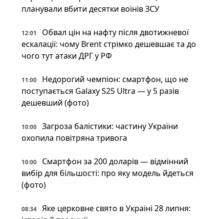
планували вбити десятки воїнів ЗСУ
Обвал цін на нафту після двотижневої
12:01
ескалації: чому Brent стрімко дешевшає та до
чого тут атаки ДРГ у РФ
Недорогий чемпіон: смартфон, що не
11:00
поступається Galaxy S25 Ultra — у 5 разів
дешевший (фото)
Загроза балістики: частину України
10:00
охопила повітряна тривога
Смартфон за 200 доларів — відмінний
10:00
вибір для більшості: про яку модель йдеться
(фото)
Яке церковне свято в Україні 28 липня:
08:34