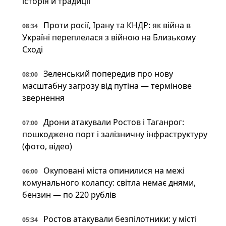
історія й традиції
Проти росії, Ірану та КНДР: як війна в
08:34
Україні переплелася з війною на Близькому
Сході
Зеленський попередив про нову
08:00
масштабну загрозу від путіна — термінове
звернення
Дрони атакували Ростов і Таганрог:
07:00
пошкоджено порт і залізничну інфраструктуру
(фото, відео)
Окуповані міста опинилися на межі
06:00
комунального колапсу: світла немає днями,
бензин — по 220 рублів
Ростов атакували безпілотники: у місті
05:34