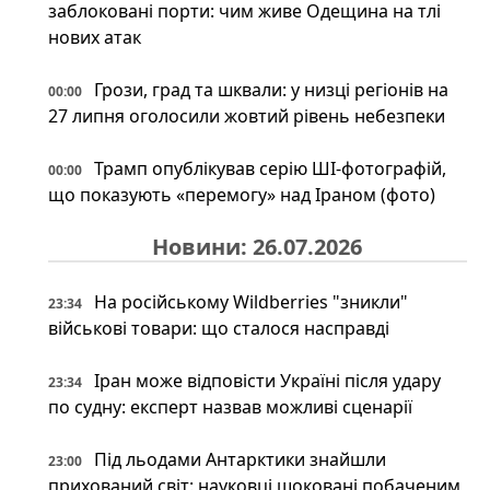
заблоковані порти: чим живе Одещина на тлі
нових атак
Грози, град та шквали: у низці регіонів на
00:00
27 липня оголосили жовтий рівень небезпеки
Трамп опублікував серію ШІ-фотографій,
00:00
що показують «перемогу» над Іраном (фото)
Новини: 26.07.2026
На російському Wildberries "зникли"
23:34
військові товари: що сталося насправді
Іран може відповісти Україні після удару
23:34
по судну: експерт назвав можливі сценарії
Під льодами Антарктики знайшли
23:00
прихований світ: науковці шоковані побаченим