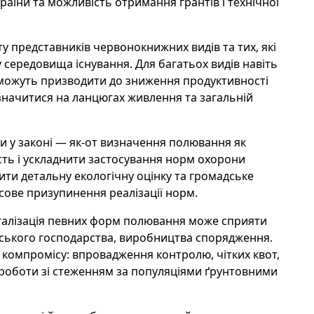
раїни та можливість отримання грантів і технічної
ту представників червонокнижних видів та тих, які
у середовища існування. Для багатьох видів навіть
можуть призводити до зниження продуктивності
означитися на ланцюгах живлення та загальній
и у законі — як-от визначення полювання як
ть і ускладнити застосування норм охорони
дити детальну екологічну оцінку та громадське
сове призупинення реалізації норм.
галізація певних форм полювання може сприяти
вського господарства, виробництва спорядження.
 компромісу: впровадження контролю, чітких квот,
ї роботи зі стеженням за популяціями ґрунтовними