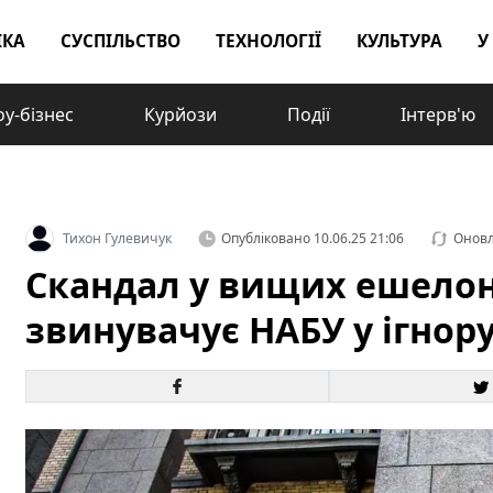
ІКА
СУСПІЛЬСТВО
ТЕХНОЛОГІЇ
КУЛЬТУРА
У
у-бізнес
Курйози
Події
Інтерв'ю
Тихон Гулевичук
Опубліковано
10.06.25 21:06
Онов
Скандал у вищих ешелон
звинувачує НАБУ у ігнор