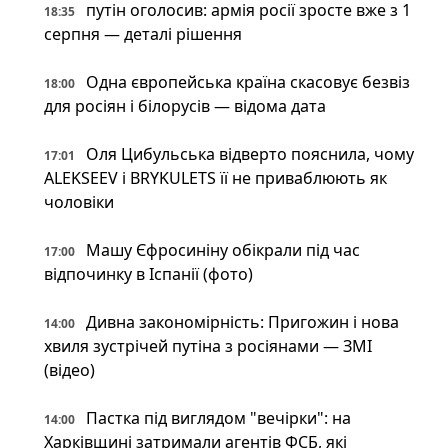
путін оголосив: армія росії зросте вже з 1
18:35
серпня — деталі рішення
Одна європейська країна скасовує безвіз
18:00
для росіян і білорусів — відома дата
Оля Цибульська відверто пояснила, чому
17:01
ALEKSEEV і BRYKULETS її не приваблюють як
чоловіки
Машу Єфросиніну обікрали під час
17:00
відпочинку в Іспанії (фото)
Дивна закономірність: Пригожин і нова
14:00
хвиля зустрічей путіна з росіянами — ЗМІ
(відео)
Пастка під виглядом "вечірки": на
14:00
Харківщині затримали агентів ФСБ, які