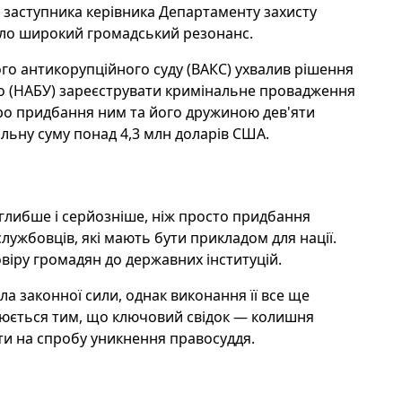
заступника керівника Департаменту захисту
ало широкий громадський резонанс.
го антикорупційного суду (ВАКС) ухвалив рішення
о (НАБУ) зареєструвати кримінальне провадження
 про придбання ним та його дружиною дев'яти
гальну суму понад 4,3 млн доларів США.
 глибше і серйозніше, ніж просто придбання
службовців, які мають бути прикладом для нації.
віру громадян до державних інституцій.
ла законної сили, однак виконання її все ще
нюється тим, що ключовий свідок — колишня
и на спробу уникнення правосуддя.