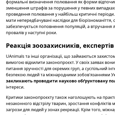
формальні визначення полювання як форми відпочин
зменшення штрафів за порушення у певних випадках,
проведення полювання у найбільш критичні періоди.
мати непередбачувані наслідки для біорізноманіття, 
забезпечується поповнення популяцій, а втручання 
провалів у наступні роки.
Реакція зоозахисників, експертів
UAnimals та інші організації, що займаються захисто
вимогою відхилити законопроєкт. У своїх заявах вон
питання зручності для окремих груп, а суспільний ін
безпекою людей та міжнародними зобов'язаннями У
закликають проводити науково обґрунтовану по
інтереси.
Критики законопроєкту також наголошують на практи
незаконного відстрілу тварин, зростання конфліктів
загрози для людей у зонах рекреації. Крім того, міжн