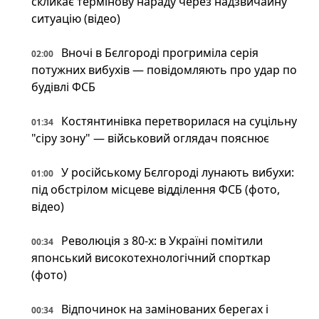
скликає термінову нараду через надзвичайну
ситуацію (відео)
Вночі в Бєлгороді прогриміла серія
02:00
потужних вибухів — повідомляють про удар по
будівлі ФСБ
Костянтинівка перетворилася на суцільну
01:34
"сіру зону" — військовий оглядач пояснює
У російському Бєлгороді лунають вибухи:
01:00
під обстрілом місцеве відділення ФСБ (фото,
відео)
Революція з 80-х: в Україні помітили
00:34
японський високотехнологічний спорткар
(фото)
Відпочинок на замінованих берегах і
00:34