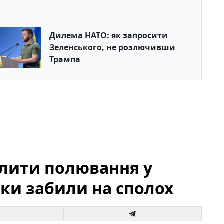
Дилема НАТО: як запросити
Зеленського, не розлючивши
Трампа
олити полювання у
ики забили на сполох