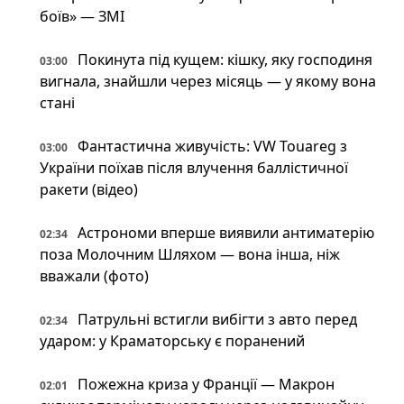
боїв» — ЗМІ
Покинута під кущем: кішку, яку господиня
03:00
вигнала, знайшли через місяць — у якому вона
стані
Фантастична живучість: VW Touareg з
03:00
України поїхав після влучення баллістичної
ракети (відео)
Астрономи вперше виявили антиматерію
02:34
поза Молочним Шляхом — вона інша, ніж
вважали (фото)
Патрульні встигли вибігти з авто перед
02:34
ударом: у Краматорську є поранений
Пожежна криза у Франції — Макрон
02:01