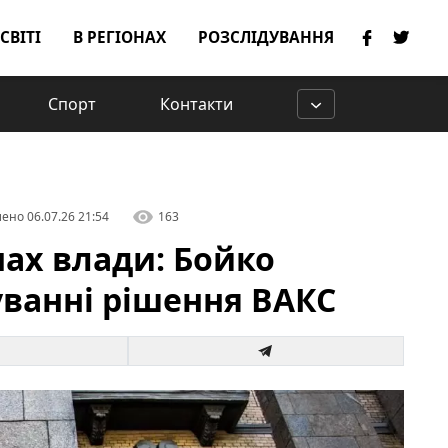
 СВІТІ
В РЕГІОНАХ
РОЗСЛІДУВАННЯ
Спорт
Контакти
лено
06.07.26 21:54
163
ах влади: Бойко
уванні рішення ВАКС