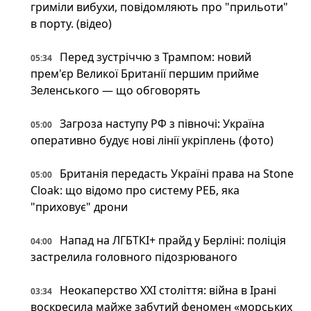
гриміли вибухи, повідомляють про "прильоти"
в порту. (відео)
Перед зустріччю з Трампом: новий
05:34
прем'єр Великої Британії першим прийме
Зеленського — що обговорять
Загроза наступу РФ з півночі: Україна
05:00
оперативно будує нові лінії укріплень (фото)
Британія передасть Україні права на Stone
05:00
Cloak: що відомо про систему РЕБ, яка
"приховує" дрони
Напад на ЛГБТКІ+ прайд у Берліні: поліція
04:00
застрелила головного підозрюваного
Неокаперство XXI століття: війна в Ірані
03:34
воскресила майже забутий феномен «морських