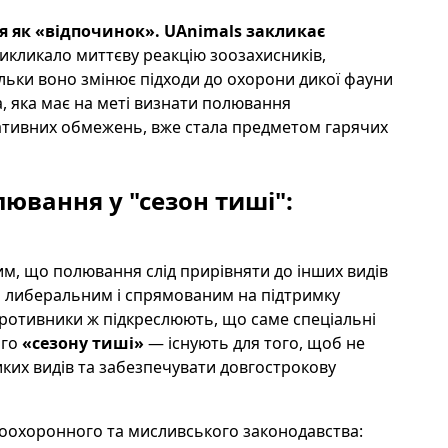
я як «відпочинок». UAnimals закликає
кликало миттєву реакцію зоозахисників,
кільки воно змінює підходи до охорони дикої фауни
а, яка має на меті визнати полювання
ативних обмежень, вже стала предметом гарячих
ювання у "сезон тиші":
м, що полювання слід прирівняти до інших видів
ш либеральним і спрямованим на підтримку
Противники ж підкреслюють, що саме спеціальні
ого
«сезону тиші»
— існують для того, щоб не
иких видів та забезпечувати довгострокову
оохоронного та мисливського законодавства: