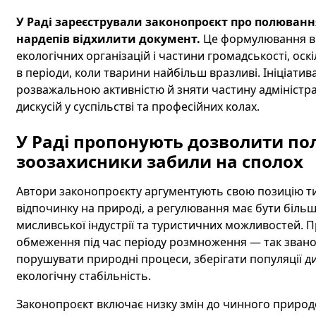
У Раді зареєстрували законопроєкт про полюванн
нардепів відхилити документ.
Це формулювання ви
екологічних організацій і частини громадськості, ос
в періоди, коли тварини найбільш вразливі. Ініціатив
розважальною активністю й зняти частину адміністр
дискусій у суспільстві та професійних колах.
У Раді пропонують дозволити пол
зоозахисники забили на сполох
Автори законопроєкту аргументують свою позицію ти
відпочинку на природі, а регулювання має бути біль
мисливської індустрії та туристичних можливостей. 
обмеження під час періоду розмноження — так зван
порушувати природні процеси, зберігати популяції д
екологічну стабільність.
Законопроєкт включає низку змін до чинного природ