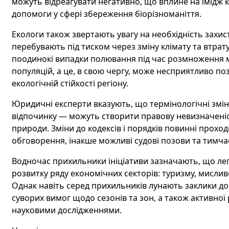
можуть відреагувати негативно, що вплине на імідж к
допомоги у сфері збереження біорізноманіття.
Екологи також звертають увагу на необхідність захис
перебувають під тиском через зміну клімату та втрат
поодинокі випадки полювання під час розмноження 
популяцій, а це, в свою чергу, може несприятливо п
екологічній стійкості регіону.
Юридичні експерти вказують, що термінологічні змін
відпочинку — можуть створити правову невизначеніс
природи. Зміни до кодексів і порядків повинні прохо
обговорення, інакше можливі судові позови та тимча
Водночас прихильники ініціативи зазначають, що ле
розвитку ряду економічних секторів: туризму, мисли
Однак навіть серед прихильників лунають заклики до
суворих вимог щодо сезонів та зон, а також активно
науковими дослідженнями.