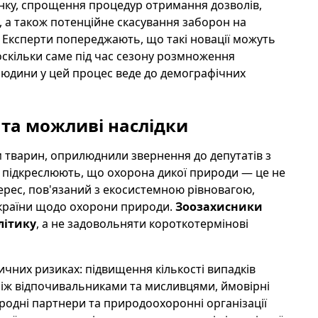
ку, спрощення процедур отримання дозволів,
 а також потенційне скасування заборон на
 Експерти попереджають, що такі новації можуть
оскільки саме під час сезону розмноження
людини у цей процес веде до демографічних
 та можливі наслідки
м тварин, оприлюднили звернення до депутатів з
и підкреслюють, що охорона дикої природи — це не
терес, пов'язаний з екосистемною рівновагою,
країни щодо охорони природи.
Зоозахисники
літику
, а не задовольняти короткотермінові
чних ризиках: підвищення кількості випадків
 між відпочивальниками та мисливцями, ймовірні
ародні партнери та природоохоронні організації