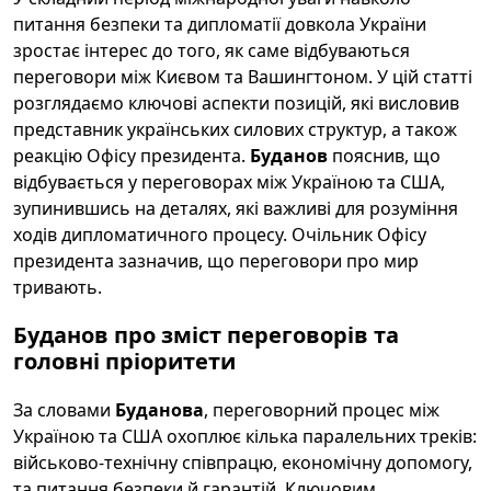
питання безпеки та дипломатії довкола України
зростає інтерес до того, як саме відбуваються
переговори між Києвом та Вашингтоном. У цій статті
розглядаємо ключові аспекти позицій, які висловив
представник українських силових структур, а також
реакцію Офісу президента.
Буданов
пояснив, що
відбувається у переговорах між Україною та США,
зупинившись на деталях, які важливі для розуміння
ходів дипломатичного процесу. Очільник Офісу
президента зазначив, що переговори про мир
тривають.
Буданов про зміст переговорів та
головні пріоритети
За словами
Буданова
, переговорний процес між
Україною та США охоплює кілька паралельних треків:
військово-технічну співпрацю, економічну допомогу,
та питання безпеки й гарантій. Ключовим