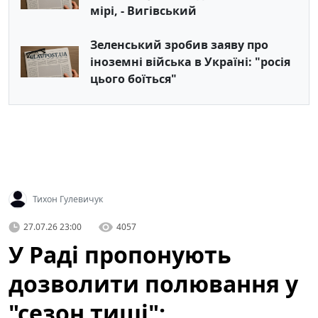
мірі, - Вигівський
Зеленський зробив заяву про
іноземні війська в Україні: "росія
цього боїться"
Тихон Гулевичук
27.07.26 23:00
4057
У Раді пропонують
дозволити полювання у
"сезон тиші":