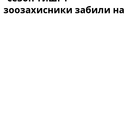
зоозахисники забили на
сполох
У Раді зареєстрували законопроєкт про
полювання як «відпочинок». UAnimals закликає
нардепів відхилити документ.
Це формулювання
викликало миттєву реакцію зоозахисників,
екологічних організацій і частини громадськості,
оскільки воно змінює підходи до охорони дикої
фауни в періоди, коли тварини найбільш вразливі.
Ініціатива, яка має на меті визнати полювання
розважальною активністю й зняти частину
адміністративних обмежень, вже стала предметом
гарячих дискусій у суспільстві та професійних колах.