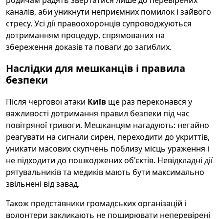
родичам радять звертатися лише до перевірених
каналів, аби уникнути неприємних помилок і зайвого
стресу. Усі дії правоохоронців супроводжуються
дотриманням процедур, спрямованих на
збереження доказів та поваги до загиблих.
Наслідки для мешканців і правила
безпеки
Після чергової атаки
Київ
ще раз переконався у
важливості дотримання правил безпеки під час
повітряної тривоги. Мешканцям нагадують: негайно
реагувати на сигнали сирен, переходити до укриттів,
уникати масових скупчень поблизу місць ураження і
не підходити до пошкоджених об'єктів. Невідкладні дії
рятувальників та медиків мають бути максимально
звільнені від завад.
Також представники громадських організацій і
волонтери закликають не поширювати неперевірені