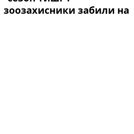
зоозахисники забили на
сполох
У Раді зареєстрували законопроєкт про
полювання як «відпочинок». UAnimals закликає
нардепів відхилити документ.
Це формулювання
викликало миттєву реакцію зоозахисників,
екологічних організацій і частини громадськості,
оскільки воно змінює підходи до охорони дикої
фауни в періоди, коли тварини найбільш вразливі.
Ініціатива, яка має на меті визнати полювання
розважальною активністю й зняти частину
адміністративних обмежень, вже стала предметом
гарячих дискусій у суспільстві та професійних колах.