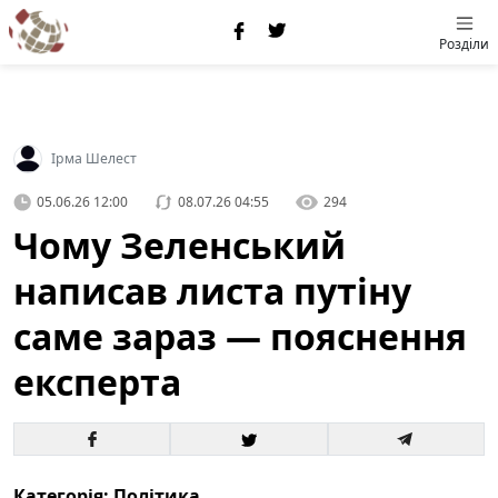
Розділи
Ірма Шелест
05.06.26 12:00
08.07.26 04:55
294
Чому Зеленський
написав листа путіну
саме зараз — пояснення
експерта
Категорія: Політика