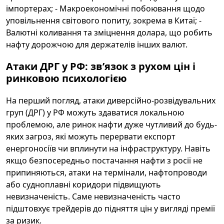
імпортерах; - Макроекономічні побоювання щодо
уповільнення світового попиту, зокрема в Китаї; -
Валютні коливання та зміцнення долара, що робить
нафту дорожчою для держателів інших валют.
Атаки ДРГ у РФ: зв’язок з рухом цін і
ринковою психологією
На перший погляд, атаки диверсійно-розвідувальних
груп (ДРГ) у РФ можуть здаватися локальною
проблемою, але ринок нафти дуже чутливий до будь-
яких загроз, які можуть перервати експорт
енергоносіїв чи вплинути на інфраструктуру. Навіть
якщо безпосередньо постачання нафти з росії не
припиняються, атаки на термінали, нафтопроводи
або судноплавні коридори підвищують
невизначеність. Саме невизначеність часто
підштовхує трейдерів до підняття цін у вигляді премії
за ризик.