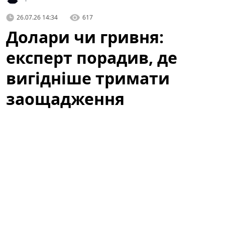
26.07.26 14:34
617
Долари чи гривня:
експерт порадив, де
вигідніше тримати
заощадження
Українці знову стоять перед питанням: де зберігати
свої заощадження — у гривні чи в іноземній валюті?
Рішення залежить від кількох ключових факторів:
горизонту інвестування, рівня довіри до
національної валюти, очікувань щодо інфляції та
процентних ставок у банках. У цій статті розглянемо
аргументи за і проти кожного варіанту і надамо