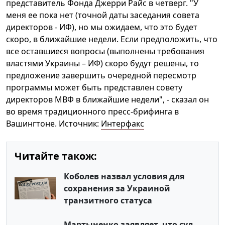
представитель Фонда Джерри Райс в четверг. "У
меня ее пока нет (точной даты заседания совета
директоров - ИФ), но мы ожидаем, что это будет
скоро, в ближайшие недели. Если предположить, что
все оставшиеся вопросы (выполнены требования
властями Украины – ИФ) скоро будут решены, то
предложение завершить очередной пересмотр
программы может быть представлен совету
директоров МВФ в ближайшие недели", - сказал он
во время традиционного пресс-брифинга в
Вашингтоне. Источник:
Интерфакс
Читайте також:
Коболев назвал условия для
сохранения за Украиной
транзитного статуса
Мартыненко заявляет, что суд