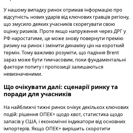
У нашому випадку ринок отримав інформацію про
відсутність нових ударів від ключових гравців регіону,
що змусило деяких учасників скорегувати свою
оцінку ризиків. Проте якщо напруження через ДРГ у
РФ наростатиме, це може знову повернути премію
ризику на ринок і змінити динаміку цін на короткий
термін. Тому важливо розуміти, що падіння Brent
зараз може бути тимчасовим, поки фундаментальні
фактори попиту і пропозиції залишаються
невизначеними.
Що очікувати далі: сценарії ринку та
поради для учасників
На найближчі тижні ринок очікує декількох ключових
подій: рішення ОПЕК+ щодо квот, статистика щодо
запасів у США, і економічні індикатори від основних
імпортерів. Якщо ОПЕК+ вирішить скоротити