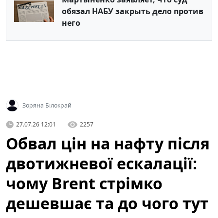
обязал НАБУ закрыть дело против
него
Зоряна Білокрай
27.07.26 12:01
2257
Обвал цін на нафту після
двотижневої ескалації:
чому Brent стрімко
дешевшає та до чого тут