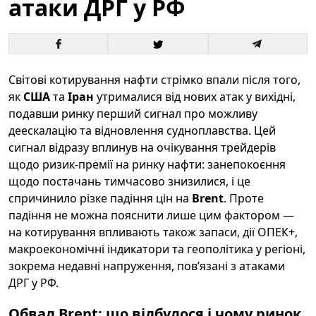
атаки ДРГ у РФ
Світові котирування нафти стрімко впали після того,
як
США
та
Іран
утрималися від нових атак у вихідні,
подавши ринку перший сигнал про можливу
деескалацію та відновлення судноплавства. Цей
сигнал відразу вплинув на очікування трейдерів
щодо ризик-премії на ринку нафти: занепокоєння
щодо постачань тимчасово знизилися, і це
спричинило різке падіння цін на
Brent
. Проте
падіння не можна пояснити лише цим фактором —
на котирування впливають також запаси, дії ОПЕК+,
макроекономічні індикатори та геополітика у регіоні,
зокрема недавні напруження, пов’язані з атаками
ДРГ у РФ.
Обвал Brent: що відбулося і чому ринок