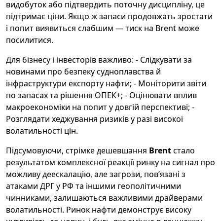
видобуток або підтвердить поточну дисципліну, це
підтримає ціни. Якщо ж запаси продовжать зростати
і попит виявиться слабшим — тиск на Brent може
посилитися.
Для бізнесу і інвесторів важливо: - Слідкувати за
новинами про безпеку судноплавства й
інфраструктури експорту нафти; - Моніторити звіти
по запасах та рішення ОПЕК+; - Оцінювати вплив
макроекономіки на попит у довгій перспективі; -
Розглядати хеджування ризиків у разі високої
волатильності цін.
Підсумовуючи, стрімке дешевшання
Brent
стало
результатом комплексної реакції ринку на сигнал про
можливу деескалацію, але загрози, пов’язані з
атаками ДРГ у РФ та іншими геополітичними
чинниками, залишаються важливими драйверами
волатильності. Ринок нафти демонструє високу