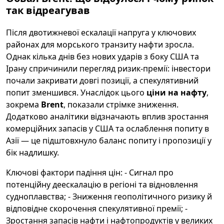
так відреагував
Після двотижневої ескалації напруга у ключових
районах для морського транзиту нафти зросла.
Однак кілька днів без нових ударів з боку США та
Ірану спричинили перегляд ризик-премії: інвестори
почали закривати довгі позиції, а спекулятивний
попит зменшився. Унаслідок цього
ціни на нафту
,
зокрема
Brent
, показали стрімке зниження.
Додатково аналітики відзначають вплив зростання
комерційних запасів у США та ослаблення попиту в
Азії — це підштовхнуло баланс попиту і пропозиції у
бік надлишку.
Ключові фактори падіння цін: - Сигнал про
потенційну деескалацію в регіоні та відновлення
судноплавства; - Зниження геополітичного ризику й
відповідне скорочення спекулятивної премії; -
Зростання запасів нафти і нафтопродуктів у великих