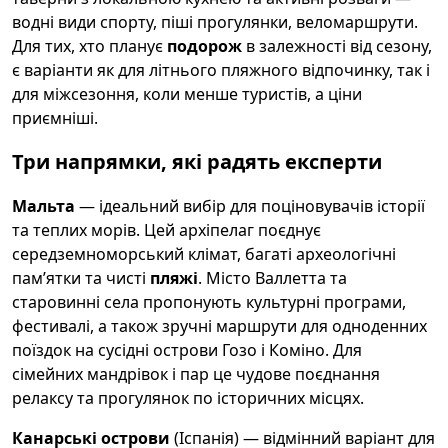
водні види спорту, піші прогулянки, веломаршрути.
Для тих, хто планує
подорож
в залежності від сезону,
є варіанти як для літнього пляжного відпочинку, так і
для міжсезоння, коли менше туристів, а ціни
приємніші.
Три напрямки, які радять експерти
Мальта
— ідеальний вибір для поціновувачів історії
та теплих морів. Цей архіпелаг поєднує
середземноморський клімат, багаті археологічні
пам’ятки та чисті
пляжі
. Місто Валлетта та
старовинні села пропонують культурні програми,
фестивалі, а також зручні маршрути для одноденних
поїздок на сусідні острови Гозо і Коміно. Для
сімейних мандрівок і пар це чудове поєднання
релаксу та прогулянок по історичних місцях.
Канарські острови
(Іспанія) — відмінний варіант для