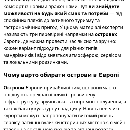
комфорт із новими враженнями.
Тут ви знайдете
можливості на будь-який смак та потреби
— від
спокійних пляжів до активного туризму та
гастрономічних пригод. У цьому матеріалі експерти
називають три перевірені напрямки на
островах
Європи, де можна провести час якісно та зручно:
кожен варіант підходить для різних типів
мандрівників і відрізняється атмосферою, сервісом
та локальними родзинками.
Чому варто обирати острови в
Європі
Острови
Європи привабливі тим, що вони часто
поєднують прекрасні
пляжі
і розвинену
інфраструктуру, зручні авіа- та поромні сполучення, а
також багату культурну спадщину. Навіть невеликі
курорти можуть запропонувати високий рівень
сервісу, затишні вулички історичних містечок, сімейні
таверни з локальною кухнею та активні розваги —