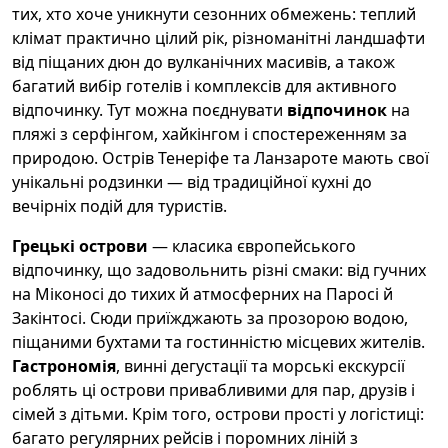
тих, хто хоче уникнути сезонних обмежень: теплий
клімат практично цілий рік, різноманітні ландшафти
від піщаних дюн до вулканічних масивів, а також
багатий вибір готелів і комплексів для активного
відпочинку. Тут можна поєднувати
відпочинок
на
пляжі з серфінгом, хайкінгом і спостереженням за
природою. Острів Тенеріфе та Ланзароте мають свої
унікальні родзинки — від традиційної кухні до
вечірніх подій для туристів.
Грецькі острови
— класика європейського
відпочинку, що задовольнить різні смаки: від гучних
на Міконосі до тихих й атмосферних на Паросі й
Закінтосі. Сюди приїжджають за прозорою водою,
піщаними бухтами та гостинністю місцевих жителів.
Гастрономія
, винні дегустації та морські екскурсії
роблять ці острови привабливими для пар, друзів і
сімей з дітьми. Крім того, острови прості у логістиці:
багато регулярних рейсів і поромних ліній з