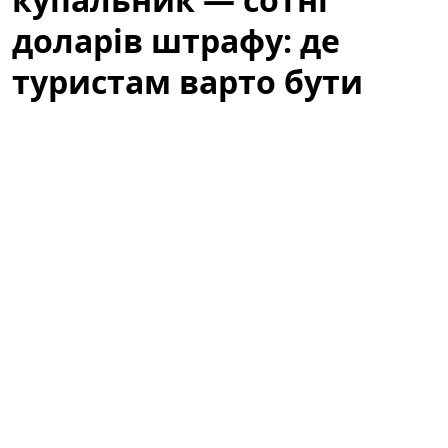
доларів штрафу: де
туристам варто бути
обережними
Літній відпочинок у Барселоні — це пляжі, сонце та
прогулянки узбережжям. Водночас туристів
попереджають: те, що здається звичним пляжним
виглядом, у місті може викликати неприємності.
Варто знати місцеві правила, щоб не зіпсувати собі
відпочинок через необережність або непорозуміння
з муніципальною поліцією.
За звичайний купальник — сотні
доларів штрафу: де туристам варто