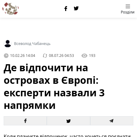
Розділи
Всеволод Чабанець
10.02.26 14:04
08.07.26 04:53
193
Де відпочити на
островах в Європі:
експерти назвали 3
напрямки
Коли плануєте відпочинок, часто хочеться поєднати