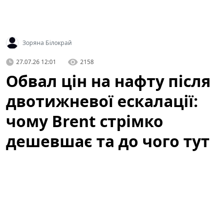
Зоряна Білокрай
27.07.26 12:01
2158
Обвал цін на нафту після
двотижневої ескалації:
чому Brent стрімко
дешевшає та до чого тут
атаки ДРГ у РФ
Світові котирування нафти стрімко впали після того,