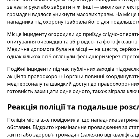
зв'язати руки або забрати ніж, інші — викликали екс
громадян вдалося уникнути масових травм. На місце п
нападника під охорону і забрала його для подальшог
Місце інциденту огородили до приїзду слідчо-операти
опитування очевидців та збір відео- та фотофіксації
Медична допомога була на місці — на щастя, серйозн
однак кількох осіб оглянули фельдшери через стресов
Подібні інциденти під час публічних заходів підкрес
акцій та правоохоронні органи повинні координувати 
медперсоналу та швидкий доступ до правоохоронних 
готовність захищати одне одного, також зіграла ключ
Реакція поліції та подальше роз
Поліція міста вже повідомила, що нападника затримано
обставин. Відкрито кримінальне провадження за стат
життя або здоров'я громадян (залежно від кваліфікаці