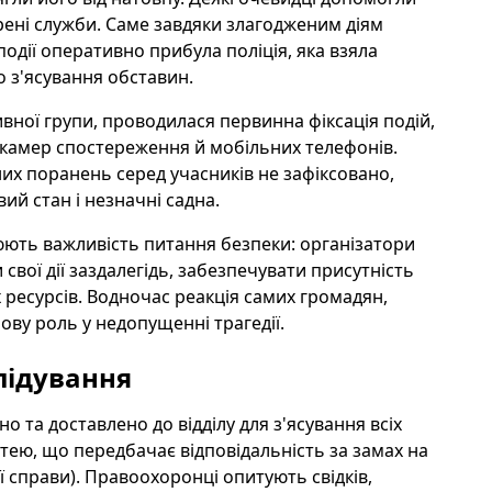
трені служби. Саме завдяки злагодженим діям
одії оперативно прибула поліція, яка взяла
о з'ясування обставин.
вної групи, проводилася первинна фіксація подій,
 з камер спостереження й мобільних телефонів.
их поранень серед учасників не зафіксовано,
ий стан і незначні садна.
люють важливість питання безпеки: організатори
свої дії заздалегідь, забезпечувати присутність
ресурсів. Водночас реакція самих громадян,
ову роль у недопущенні трагедії.
слідування
 та доставлено до відділу для з'ясування всіх
тею, що передбачає відповідальність за замах на
ї справи). Правоохоронці опитують свідків,