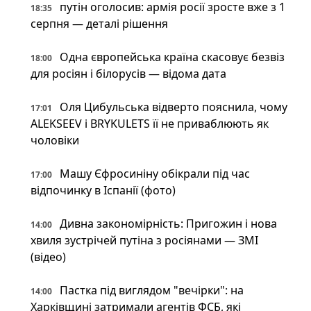
путін оголосив: армія росії зросте вже з 1
18:35
серпня — деталі рішення
Одна європейська країна скасовує безвіз
18:00
для росіян і білорусів — відома дата
Оля Цибульська відверто пояснила, чому
17:01
ALEKSEEV і BRYKULETS її не приваблюють як
чоловіки
Машу Єфросиніну обікрали під час
17:00
відпочинку в Іспанії (фото)
Дивна закономірність: Пригожин і нова
14:00
хвиля зустрічей путіна з росіянами — ЗМІ
(відео)
Пастка під виглядом "вечірки": на
14:00
Харківщині затримали агентів ФСБ, які