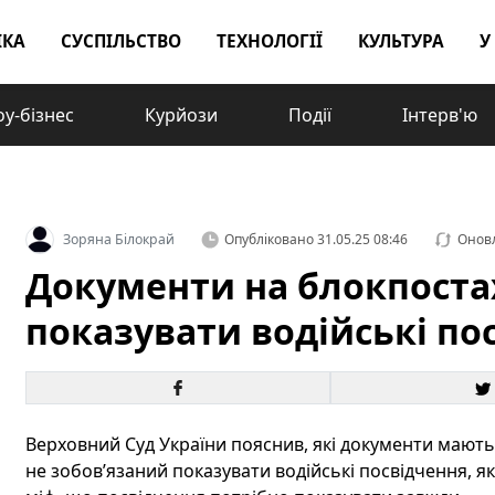
ІКА
СУСПІЛЬСТВО
ТЕХНОЛОГІЇ
КУЛЬТУРА
У
у-бізнес
Курйози
Події
Інтерв'ю
Зоряна Білокрай
Опубліковано
31.05.25 08:46
Онов
Документи на блокпостах
показувати водійські по
Верховний Суд України пояснив, які документи мають
не зобов’язаний показувати водійські посвідчення, 