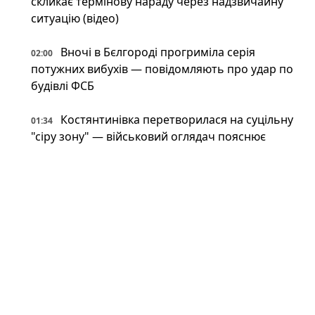
скликає термінову нараду через надзвичайну
ситуацію (відео)
Вночі в Бєлгороді прогриміла серія
02:00
потужних вибухів — повідомляють про удар по
будівлі ФСБ
Костянтинівка перетворилася на суцільну
01:34
"сіру зону" — військовий оглядач пояснює
У російському Бєлгороді лунають вибухи:
01:00
під обстрілом місцеве відділення ФСБ (фото,
відео)
Революція з 80-х: в Україні помітили
00:34
японський високотехнологічний спорткар
(фото)
Відпочинок на замінованих берегах і
00:34