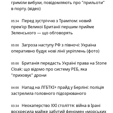
гриміли вибухи, повідомляють про "прильоти"
в порту. (відео)
Перед зустріччю з Трампом: новий
05:34
прем'єр Великої Британії першим прийме
Зеленського — що обговорять
Загроза наступу РФ з півночі: Україна
05:00
оперативно будує нові лінії укріплень (фото)
Британія передасть Україні права на Stone
05:00
Cloak: що відомо про систему РЕБ, яка
"приховує" дрони
Напад на ЛГБТКІ+ прайд у Берліні: поліція
04:00
застрелила головного підозрюваного
Неокаперство XXI століття: війна в Ірані
03:34
воскресила майже забутий феномен «морських