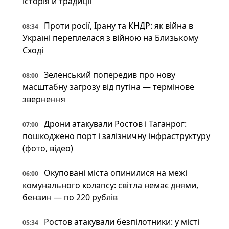
історія й традиції
Проти росії, Ірану та КНДР: як війна в
08:34
Україні переплелася з війною на Близькому
Сході
Зеленський попередив про нову
08:00
масштабну загрозу від путіна — термінове
звернення
Дрони атакували Ростов і Таганрог:
07:00
пошкоджено порт і залізничну інфраструктуру
(фото, відео)
Окуповані міста опинилися на межі
06:00
комунального колапсу: світла немає днями,
бензин — по 220 рублів
Ростов атакували безпілотники: у місті
05:34