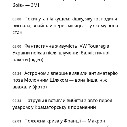
боїв» — ЗМІ
Покинута під кущем: кішку, яку господиня
03:00
вигнала, знайшли через місяць — у якому вона
стані
Фантастична живучість: VW Touareg з
03:00
України поїхав після влучення баллістичної
ракети (відео)
Астрономи вперше виявили антиматерію
02:34
поза Молочним Шляхом — вона інша, ніж
вважали (фото)
Патрульні встигли вибігти з авто перед
02:34
ударом: у Краматорську є поранений
Пожежна криза у Франції — Макрон
02:01