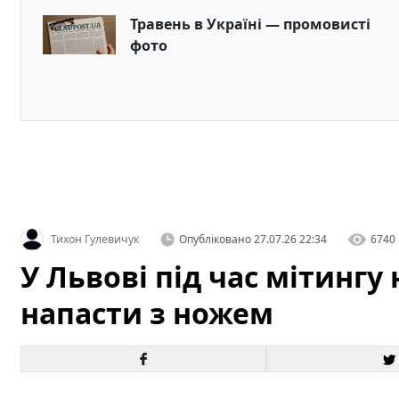
Травень в Україні — промовисті
фото
Тихон Гулевичук
Опубліковано
27.07.26 22:34
6740
У Львові під час мітинг
напасти з ножем