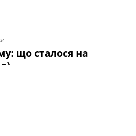
024
му: що сталося на
о)
лових комплексів лівого берега вийти на вулицю й
повсюдився над районом, створивши тривожну
 і місцевих ЗМІ.
алося на лівому березі Києва