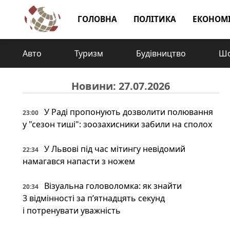
ГОЛОВНА
ПОЛІТИКА
ЕКОНОМ
Авто
Туризм
Будівництво
Шо
Новини: 27.07.2026
У Раді пропонують дозволити полювання
23:00
у "сезон тиші": зоозахисники забили на сполох
У Львові під час мітингу невідомий
22:34
намагався напасти з ножем
Візуальна головоломка: як знайти
20:34
3 відмінності за п’ятнадцять секунд
і потренувати уважність