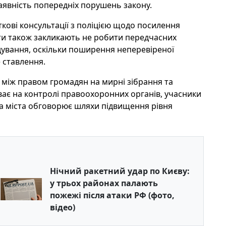
аявність попередніх порушень закону.
ткові консультації з поліцією щодо посилення
істи також закликають не робити передчасних
ідування, оскільки поширення неперевіреної
 ставлення.
 між правом громадян на мирні зібрання та
ває на контролі правоохоронних органів, учасники
ада міста обговорює шляхи підвищення рівня
Нічний ракетний удар по Києву:
у трьох районах палають
пожежі після атаки РФ (фото,
відео)