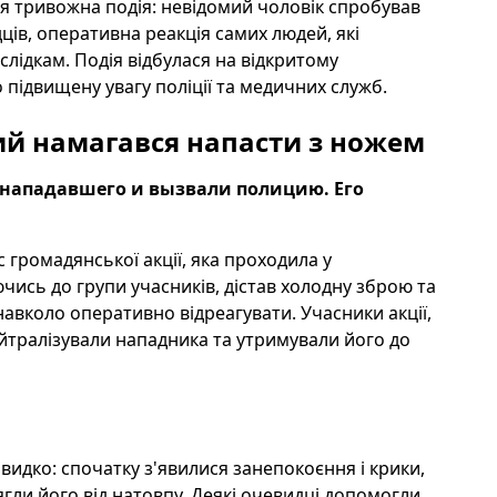
ася тривожна подія: невідомий чоловік спробував
ців, оперативна реакція самих людей, які
лідкам. Подія відбулася на відкритому
 підвищену увагу поліції та медичних служб.
мий намагався напасти з ножем
нападавшего и вызвали полицию. Его
 громадянської акції, яка проходила у
чись до групи учасників, дістав холодну зброю та
авколо оперативно відреагувати. Учасники акції,
йтралізували нападника та утримували його до
видко: спочатку з'явилися занепокоєння і крики,
тягли його від натовпу. Деякі очевидці допомогли