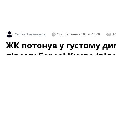
Сергій Пономарьов
Опубліковано
26.07.26 12:00
1
ЖК потонув у густому ди
лівому березі Києва (віде
Несподівана пожежа змусила мешканців одного з жит
поспішно закривати вікна — густий дим швидко роз
картину для очевидців та привабивши увагу перехожих
ЖК потонув у густому диму: що ст
(відео)