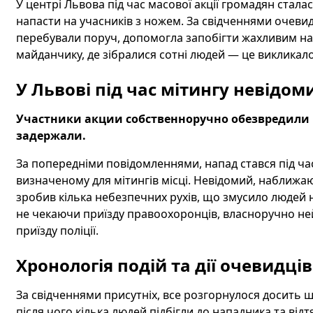
У центрі Львова під час масової акції громадян стал
напасти на учасників з ножем. За свідченнями очевид
перебували поруч, допомогла запобігти жахливим нас
майданчику, де зібралися сотні людей — це викликало
У Львові під час мітингу невідо
Участники акции собственноручно обезвредили 
задержали.
За попередніми повідомленнями, напад стався під час
визначеному для мітингів місці. Невідомий, наближаю
зробив кілька небезпечних рухів, що змусило людей н
не чекаючи приїзду правоохоронців, власноручно не
приїзду поліції.
Хронологія подій та дії очевидців
За свідченнями присутніх, все розгорнулося досить ш
після чого кілька людей підбігли до нападника та від