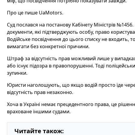
міф, що посвідчення потрібно показувати завжди.
Про це пише UaMotors.
Суд послався на постанову Кабінету Міністрів №1456.
документи, які підтверджують особу, право користув
Водійське посвідчення до цього списку не входить, т
вимагати без конкретної причини.
Штраф за відсутність прав можливий лише у випадках
або існує підозра в правопорушенні. Тоді поліцейсь
зупинки.
Юристи наголошують, що якщо водій просто їде чере
відсутність прав незаконно.
Хоча в Україні немає прецедентного права, це рішенн
враховане іншими судами.
Читайте також: