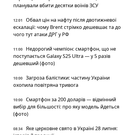
планували вбити десятки воїнів ЗСУ
Обвал цін на нафту після двотижневої
12:01
ескалації: чому Brent стрімко дешевшає та до
чого тут атаки ДРГ у РФ
Недорогий чемпіон: смартфон, що не
11:00
поступається Galaxy S25 Ultra — у 5 разів
дешевший (фото)
Загроза балістики: частину України
10:00
охопила повітряна тривога
Смартфон за 200 доларів — відмінний
10:00
вибір для більшості: про яку модель йдеться
(фото)
Яке церковне свято в Україні 28 липня:
08:34