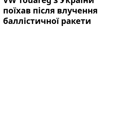
поїхав після влучення
баллістичної ракети
(відео)
У мережі з'явилося вражаюче відео, яке вже за кілька
годин набрало сотні тисяч переглядів:
Volkswagen
Touareg
, зареєстрований в Україні, після влучення
баллістичної ракети все ж поїхав. Подія викликала
широкий резонанс серед автомобільних експертів,
волонтерів і пересічних користувачів, адже ролик
демонструє неймовірну стійкість і живучість техніки
в надзвичайних умовах.
Фантастична живучість: VW Touareg з