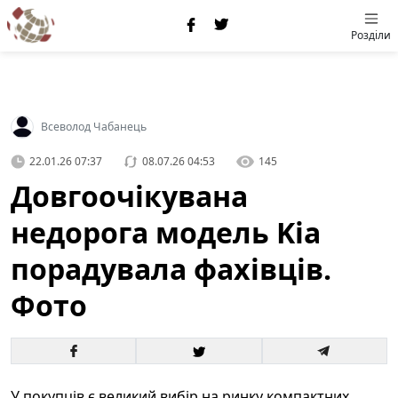
Розділи
Всеволод Чабанець
22.01.26 07:37
08.07.26 04:53
145
Довгоочікувана
недорога модель Kia
порадувала фахівців.
Фото
У покупців є великий вибір на ринку компактних