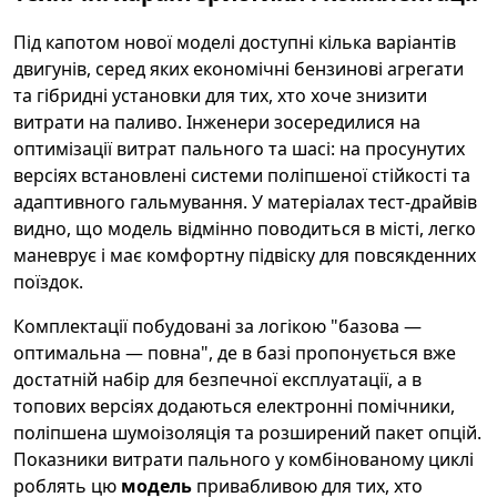
Під капотом нової моделі доступні кілька варіантів
двигунів, серед яких економічні бензинові агрегати
та гібридні установки для тих, хто хоче знизити
витрати на паливо. Інженери зосередилися на
оптимізації витрат пального та шасі: на просунутих
версіях встановлені системи поліпшеної стійкості та
адаптивного гальмування. У матеріалах тест-драйвів
видно, що модель відмінно поводиться в місті, легко
маневрує і має комфортну підвіску для повсякденних
поїздок.
Комплектації побудовані за логікою "базова —
оптимальна — повна", де в базі пропонується вже
достатній набір для безпечної експлуатації, а в
топових версіях додаються електронні помічники,
поліпшена шумоізоляція та розширений пакет опцій.
Показники витрати пального у комбінованому циклі
роблять цю
модель
привабливою для тих, хто