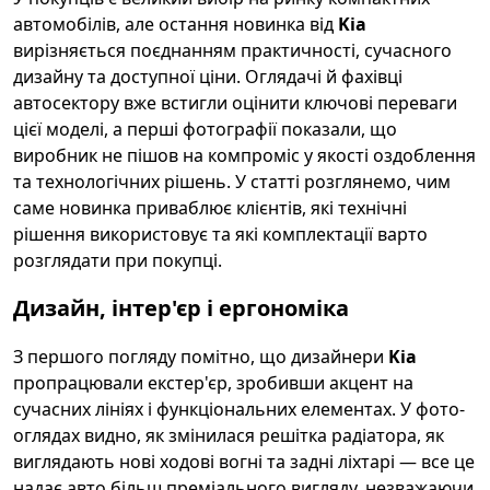
автомобілів, але остання новинка від
Kia
вирізняється поєднанням практичності, сучасного
дизайну та доступної ціни. Оглядачі й фахівці
автосектору вже встигли оцінити ключові переваги
цієї моделі, а перші фотографії показали, що
виробник не пішов на компроміс у якості оздоблення
та технологічних рішень. У статті розглянемо, чим
саме новинка приваблює клієнтів, які технічні
рішення використовує та які комплектації варто
розглядати при покупці.
Дизайн, інтер'єр і ергономіка
З першого погляду помітно, що дизайнери
Kia
пропрацювали екстер'єр, зробивши акцент на
сучасних лініях і функціональних елементах. У фото-
оглядах видно, як змінилася решітка радіатора, як
виглядають нові ходові вогні та задні ліхтарі — все це
надає авто більш преміального вигляду, незважаючи