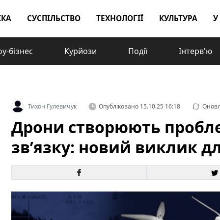
ІКА
СУСПІЛЬСТВО
ТЕХНОЛОГІЇ
КУЛЬТУРА
У
у-бізнес
Курйози
Події
Інтерв'ю
Тихон Гулевичук
Опубліковано
15.10.25 16:18
Онов
Дрони створюють пробле
зв’язку: новий виклик д