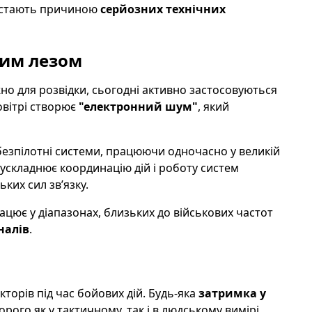
, стають причиною
серйозних технічних
ним лезом
но для розвідки, сьогодні активно застосовуються
повітрі створює
"електронний шум"
, який
безпілотні системи, працюючи одночасно у великій
 ускладнює координацію дій і роботу систем
ких сил зв’язку.
ацює у діапазонах, близьких до військових частот
налів
.
торів під час бойових дій. Будь-яка
затримка у
ого як у тактичному, так і в людському вимірі.