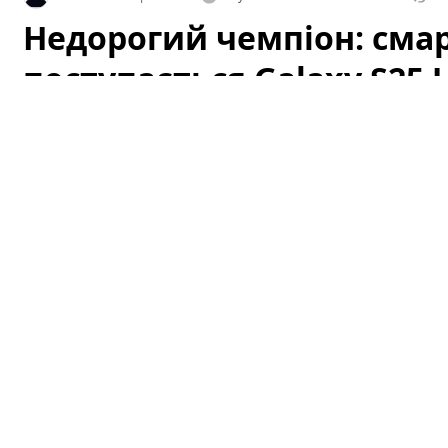
Недорогий чемпіон: сма
поступається Galaxy S25 U
дешевший (фото)
Категорія: Технології
Ринок смартфонів змінюється швидше, ніж очікували 
стандартизація компонентів і оптимізація програмно
дорогими флагманами і доступними моделями стала м
приємний феномен — недорогі смартфони, які за ок
елітним пристроям. Рано чи пізно це мало статися, і п
Раньше разрыв между смартфонами премиум-класса 
аппаратной части, это не так и эксперт Том Мэй не ув
оправдывает разницу в цене.