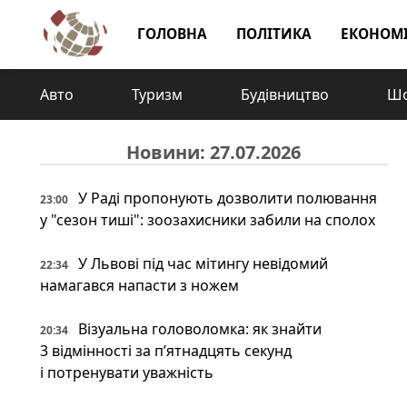
ГОЛОВНА
ПОЛІТИКА
ЕКОНОМ
Авто
Туризм
Будівництво
Шо
Новини: 27.07.2026
У Раді пропонують дозволити полювання
23:00
у "сезон тиші": зоозахисники забили на сполох
У Львові під час мітингу невідомий
22:34
намагався напасти з ножем
Візуальна головоломка: як знайти
20:34
3 відмінності за п’ятнадцять секунд
і потренувати уважність