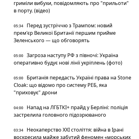
гриміли вибухи, повідомляють про "прильоти"
в порту. (відео)
Перед зустріччю з Трампом: новий
05:34
прем'єр Великої Британії першим прийме
Зеленського — що обговорять
Загроза наступу РФ з півночі: Україна
05:00
оперативно будує нові лінії укріплень (фото)
Британія передасть Україні права на Stone
05:00
Cloak: що відомо про систему РЕБ, яка
"приховує" дрони
Напад на ЛГБТКІ+ прайд у Берліні: поліція
04:00
застрелила головного підозрюваного
Неокаперство XXI століття: війна в Ірані
03:34
воскресила майже забутий феномен «морських