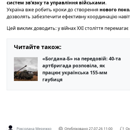
систем зв’язку та управління військами
.
Україна вже робить кроки до створення
нового поко
дозволять забезпечити ефективну координацію навіть
Цей виклик доводить: у війнах XXI століття перемагає
Читайте також:
«Богдана-Б» на передовій: 40-та
артбригада розповіла, як
працює українська 155-мм
гаубиця
Роксолана Мережко
Опубліковано
27.07.26 11:00
Он