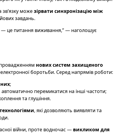
а зв’язку може
зірвати синхронізацію між
йових завдань.
зок — це питання виживання,” — наголошує
 впровадженням
нових систем захищеного
х електронної боротьби. Серед напрямів роботи:
аних
;
ь автоматично перемикатися на інші частоти;
хоплення та глушіння.
технологіями
, які дозволяють виявляти та
оди.
асної війни, проте водночас —
викликом для