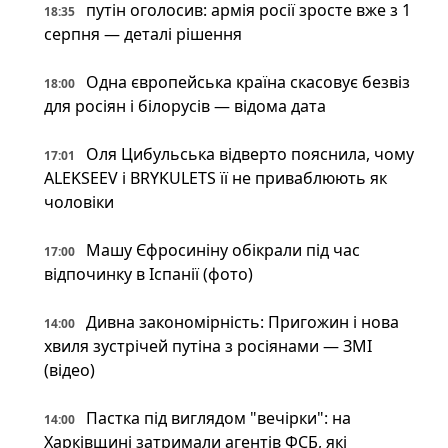
путін оголосив: армія росії зросте вже з 1
18:35
серпня — деталі рішення
Одна європейська країна скасовує безвіз
18:00
для росіян і білорусів — відома дата
Оля Цибульська відверто пояснила, чому
17:01
ALEKSEEV і BRYKULETS її не приваблюють як
чоловіки
Машу Єфросиніну обікрали під час
17:00
відпочинку в Іспанії (фото)
Дивна закономірність: Пригожин і нова
14:00
хвиля зустрічей путіна з росіянами — ЗМІ
(відео)
Пастка під виглядом "вечірки": на
14:00
Харківщині затримали агентів ФСБ, які