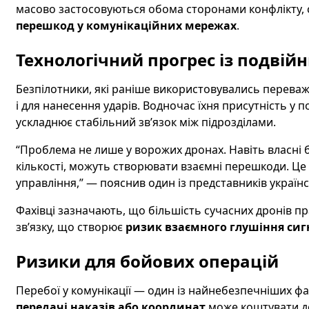
масово застосовуються обома сторонами конфлікту
перешкод у комунікаційних мережах
.
Технологічний прогрес із подвій
Безпілотники, які раніше використовувались переваж
і для нанесення ударів. Водночас їхня присутність у 
ускладнює стабільний зв’язок між підрозділами.
“Проблема не лише у ворожих дронах. Навіть власні 
кількості, можуть створювати взаємні перешкоди. Це
управління,” — пояснив один із представників українсь
Фахівці зазначають, що більшість сучасних дронів пр
зв’язку, що створює
ризик взаємного глушіння сиг
Ризики для бойових операцій
Перебої у комунікації — один із найнебезпечніших фак
передачі наказів або координат
може коштувати дор