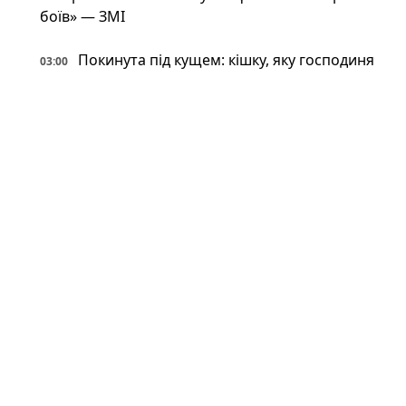
боїв» — ЗМІ
Покинута під кущем: кішку, яку господиня
03:00
вигнала, знайшли через місяць — у якому вона
стані
Фантастична живучість: VW Touareg з
03:00
України поїхав після влучення баллістичної
ракети (відео)
Астрономи вперше виявили антиматерію
02:34
поза Молочним Шляхом — вона інша, ніж
вважали (фото)
Патрульні встигли вибігти з авто перед
02:34
ударом: у Краматорську є поранений
Пожежна криза у Франції — Макрон
02:01