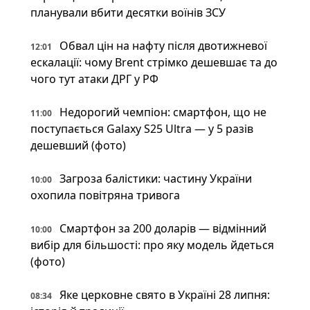
планували вбити десятки воїнів ЗСУ
Обвал цін на нафту після двотижневої
12:01
ескалації: чому Brent стрімко дешевшає та до
чого тут атаки ДРГ у РФ
Недорогий чемпіон: смартфон, що не
11:00
поступається Galaxy S25 Ultra — у 5 разів
дешевший (фото)
Загроза балістики: частину України
10:00
охопила повітряна тривога
Смартфон за 200 доларів — відмінний
10:00
вибір для більшості: про яку модель йдеться
(фото)
Яке церковне свято в Україні 28 липня:
08:34