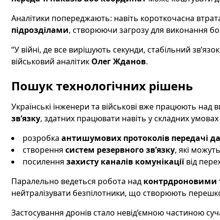
Аналітики попереджають: навіть короткочасна втрат
підрозділами
, створюючи загрозу для виконання бо
“У війні, де все вирішують секунди, стабільний зв’я
військовий аналітик
Олег Жданов
.
Пошук технологічних рішень
Українські інженери та військові вже працюють над
зв’язку
, здатних працювати навіть у складних умова
розробка
антишумових протоколів передачі д
створення
систем резервного зв’язку
, які можут
посилення
захисту каналів комунікації
від пере
Паралельно ведеться робота над
контрдроновими 
нейтралізувати безпілотники, що створюють перешк
Застосування дронів стало невід’ємною частиною суч