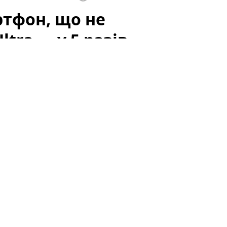
ртфон, що не
ltra — у 5 разів
багато користувачів: зростаюча конкуренція,
го забезпечення зробили так, що різниця між
енш помітною. У цьому контексті з'явився
ремими характеристиками не поступаються
ро це прямо каже один з експертів індустрії.
и бюджетными был огромным. Сегодня, судя по
ерен, что у флагманов есть "нечто", что