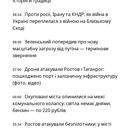
історія й традиції
Проти росії, Ірану та КНДР: як війна в
08:34
Україні переплелася з війною на Близькому
Сході
Зеленський попередив про нову
08:00
масштабну загрозу від путіна — термінове
звернення
Дрони атакували Ростов і Таганрог:
07:00
пошкоджено порт і залізничну інфраструктуру
(фото, відео)
Окуповані міста опинилися на межі
06:00
комунального колапсу: світла немає днями,
бензин — по 220 рублів
Ростов атакували безпілотники: у місті
05:34