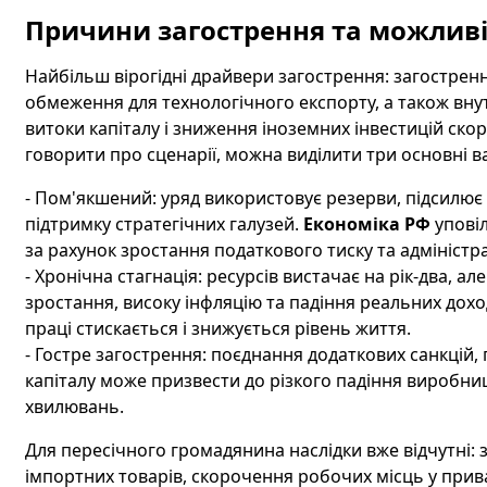
Причини загострення та можливі 
Найбільш вірогідні драйвери загострення: загострення
обмеження для технологічного експорту, а також вну
витоки капіталу і зниження іноземних інвестицій ск
говорити про сценарії, можна виділити три основні в
- Пом'якшений: уряд використовує резерви, підсилює
підтримку стратегічних галузей.
Економіка РФ
уповіл
за рахунок зростання податкового тиску та адміністра
- Хронічна стагнація: ресурсів вистачає на рік-два, а
зростання, високу інфляцію та падіння реальних дохо
праці стискається і знижується рівень життя.
- Гостре загострення: поєднання додаткових санкцій, 
капіталу може призвести до різкого падіння виробни
хвилювань.
Для пересічного громадянина наслідки вже відчутні: 
імпортних товарів, скорочення робочих місць у при