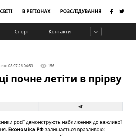
 СВІТІ
В РЕГІОНАХ
РОЗСЛІДУВАННЯ
Спорт
Контакти
лено
08.07.26 04:53
156
і почне летіти в прірву
казники росії демонструють наближення до важливої
ння.
Економіка РФ
залишається вразливою: