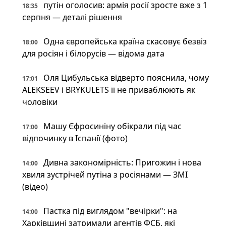
путін оголосив: армія росії зросте вже з 1
18:35
серпня — деталі рішення
Одна європейська країна скасовує безвіз
18:00
для росіян і білорусів — відома дата
Оля Цибульська відверто пояснила, чому
17:01
ALEKSEEV і BRYKULETS її не приваблюють як
чоловіки
Машу Єфросиніну обікрали під час
17:00
відпочинку в Іспанії (фото)
Дивна закономірність: Пригожин і нова
14:00
хвиля зустрічей путіна з росіянами — ЗМІ
(відео)
Пастка під виглядом "вечірки": на
14:00
Харківщині затримали агентів ФСБ, які