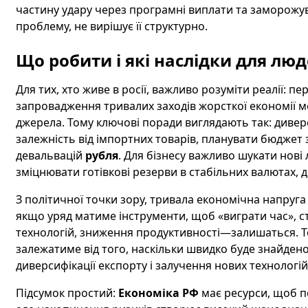
частину удару через програмні виплати та заморожув
проблему, не вирішує її структурно.
Що робити і які наслідки для лю
Для тих, хто живе в росії, важливо розуміти реалії: п
запровадження тривалих заходів жорсткої економії м
джерела. Тому ключові поради виглядають так: диве
залежність від імпортних товарів, планувати бюджет
девальвацій
рубля
. Для бізнесу важливо шукати нові
зміцнювати готівкові резерви в стабільних валютах, д
З політичної точки зору, тривала економічна напруга
якщо уряд матиме інструменти, щоб «виграти час», ст
технологій, зниження продуктивності—залишаться. Т
залежатиме від того, наскільки швидко буде знайдено
диверсифікації експорту і залучення нових технологій
Підсумок простий:
Економіка РФ
має ресурси, щоб п