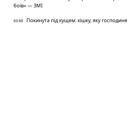
боїв» — ЗМІ
Покинута під кущем: кішку, яку господиня
03:00
вигнала, знайшли через місяць — у якому вона
стані
Фантастична живучість: VW Touareg з
03:00
України поїхав після влучення баллістичної
ракети (відео)
Астрономи вперше виявили антиматерію
02:34
поза Молочним Шляхом — вона інша, ніж
вважали (фото)
Патрульні встигли вибігти з авто перед
02:34
ударом: у Краматорську є поранений
Пожежна криза у Франції — Макрон
02:01