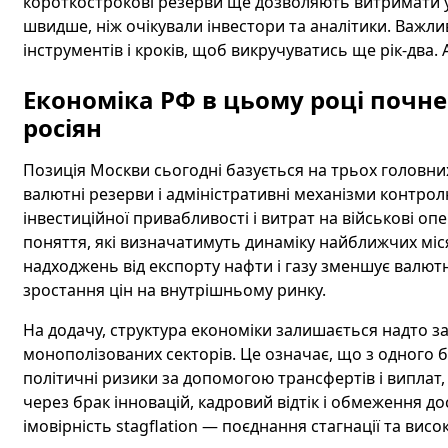
короткострокові резерви ще дозволяють витримати у
швидше, ніж очікували інвестори та аналітики. Важлив
інструментів і кроків, щоб викручуватись ще рік-два. 
Економіка РФ в цьому році почне 
росіян
Позиція Москви сьогодні базується на трьох головних
валютні резерви і адміністративні механізми контро
інвестиційної привабливості і витрат на військові оп
поняття, які визначатимуть динаміку найближчих мі
надходжень від експорту нафти і газу зменшує валют
зростання цін на внутрішньому ринку.
На додачу, структура економіки залишається надто з
монополізованих секторів. Це означає, що з одного б
політичні ризики за допомогою трансфертів і виплат,
через брак інновацій, кадровий відтік і обмеження до
імовірність stagflation — поєднання стагнації та висок