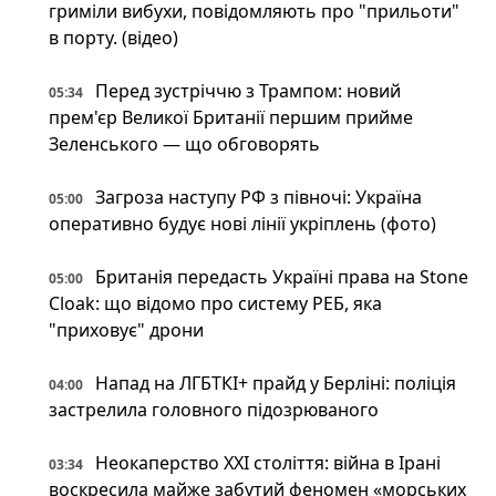
гриміли вибухи, повідомляють про "прильоти"
в порту. (відео)
Перед зустріччю з Трампом: новий
05:34
прем'єр Великої Британії першим прийме
Зеленського — що обговорять
Загроза наступу РФ з півночі: Україна
05:00
оперативно будує нові лінії укріплень (фото)
Британія передасть Україні права на Stone
05:00
Cloak: що відомо про систему РЕБ, яка
"приховує" дрони
Напад на ЛГБТКІ+ прайд у Берліні: поліція
04:00
застрелила головного підозрюваного
Неокаперство XXI століття: війна в Ірані
03:34
воскресила майже забутий феномен «морських