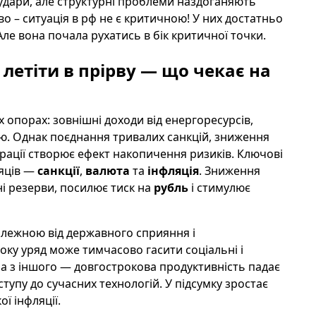
дари, але структурні проблеми наздоганяють
о – ситуація в рф не є критичною! У них достатньо
Але вона почала рухатись в бік критичної точки.
летіти в прірву — що чекає на
 опорах: зовнішні доходи від енергоресурсів,
лю. Однак поєднання тривалих санкцій, зниження
ерації створює ефект накопичення ризиків. Ключові
сяців —
санкції
,
валюта
та
інфляція
. Зниження
ні резерви, посилює тиск на
рубль
і стимулює
алежною від державного сприяння і
оку уряд може тимчасово гасити соціальні і
 а з іншого — довгострокова продуктивність падає
ступу до сучасних технологій. У підсумку зростає
ої інфляції.