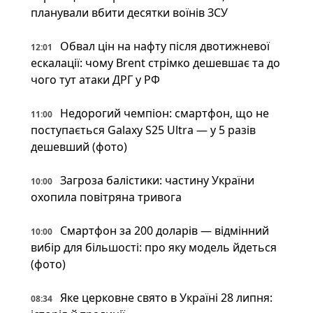
планували вбити десятки воїнів ЗСУ
Обвал цін на нафту після двотижневої
12:01
ескалації: чому Brent стрімко дешевшає та до
чого тут атаки ДРГ у РФ
Недорогий чемпіон: смартфон, що не
11:00
поступається Galaxy S25 Ultra — у 5 разів
дешевший (фото)
Загроза балістики: частину України
10:00
охопила повітряна тривога
Смартфон за 200 доларів — відмінний
10:00
вибір для більшості: про яку модель йдеться
(фото)
Яке церковне свято в Україні 28 липня:
08:34