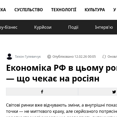
ІКА
СУСПІЛЬСТВО
ТЕХНОЛОГІЇ
КУЛЬТУРА
У
у-бізнес
Курйози
Події
Інтерв'ю
Тихон Гулевичук
Опубліковано
12.02.26 00:05
Онов
Економіка РФ в цьому роц
— що чекає на росіян
Світові ринки вже відчувають зміни, а внутрішні по
точки — не миттєвого краху, але серйозного потрясі