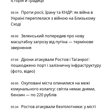
історія й традиції
Проти росії, Ірану та КНДР: як війна в
08:34
Україні переплелася з війною на Близькому
Сході
Зеленський попередив про нову
08:00
масштабну загрозу від путіна — термінове
звернення
Дрони атакували Ростов і Таганрог:
07:00
пошкоджено порт і залізничну інфраструктуру
(фото, відео)
Окуповані міста опинилися на межі
06:00
комунального колапсу: світла немає днями,
бензин — по 220 рублів
Ростов атакували безпілотники: у місті
05:34