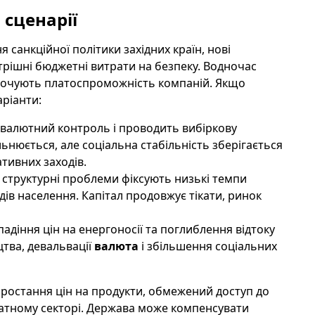
сценарії
 санкційної політики західних країн, нові
трішні бюджетні витрати на безпеку. Водночас
орочують платоспроможність компаній. Якщо
аріанти:
 валютний контроль і проводить вибіркову
ьнюється, але соціальна стабільність зберігається
тивних заходів.
ле структурні проблеми фіксують низькі темпи
дів населення. Капітал продовжує тікати, ринок
падіння цін на енергоносії та поглиблення відтоку
цтва, девальвації
валюта
і збільшення соціальних
зростання цін на продукти, обмежений доступ до
ватному секторі. Держава може компенсувати