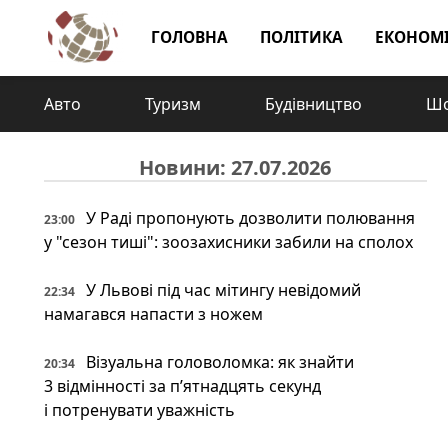
ГОЛОВНА
ПОЛІТИКА
ЕКОНОМ
Авто
Туризм
Будівництво
Шо
Новини: 27.07.2026
У Раді пропонують дозволити полювання
23:00
у "сезон тиші": зоозахисники забили на сполох
У Львові під час мітингу невідомий
22:34
намагався напасти з ножем
Візуальна головоломка: як знайти
20:34
3 відмінності за п’ятнадцять секунд
і потренувати уважність