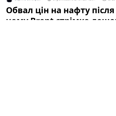
Обвал цін на нафту після
чому Brent стрімко деше
атаки ДРГ у РФ
Світові котирування нафти стрімко впали після того, 
подавши ринку перший сигнал про можливу деескалац
відразу вплинув на очікування трейдерів щодо ризик
постачань тимчасово знизилися, і це спричинило різ
пояснити лише цим фактором — на котирування вплив
індикатори та геополітика у регіоні, зокрема недавні 
Обвал Brent: що відбулося і чому
Після двотижневої ескалації напруга у ключових рай