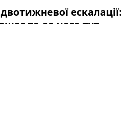
 двотижневої ескалації:
вшає та до чого тут
як
США
та
Іран
утрималися від нових атак у вихідні,
ію та відновлення судноплавства. Цей сигнал
-премії на ринку нафти: занепокоєння щодо
ке падіння цін на
Brent
. Проте падіння не можна
ають також запаси, дії ОПЕК+, макроекономічні
напруження, пов’язані з атаками ДРГ у РФ.
 ринок так відреагував
онах для морського транзиту нафти зросла. Однак