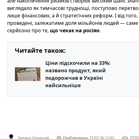
але накопичення ризиків створює високий шанс значн
виглядало як тимчасові труднощі, поступово перетво
лише фінансових, а й стратегічних реформ. І від того,
проведені, залежатиме доля мільйонів людей — саме 
серйозно про те,
що чекає на росіян
.
Читайте також:
Ціни підскочили на 33%:
названо продукт, який
подорожчав в Україні
найсильніше
Зоряна Білокрай
Опубліковано
27.07.26 12:01
2729