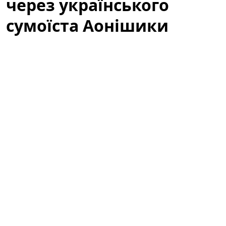
через українського
сумоїста Аонішики
У соціальних мережах активно обговорюють
українського сумоїста Данііла Явгусишина, більш
відомого як
Аонішики Арата
. Зокрема, користувачі
мережі обурені тим, що він не висловлює свою
публічну позицію щодо війни, і дискусія навколо
спортсмена перетворилася на широку хвилю
коментарів, припущень та критики.
«Не говорить про війну»: що стало
приводом для обурення
Після кількох помітних виступів на міжнародних
турнірах увагу до
Аонішики Арата
зросла. Частина