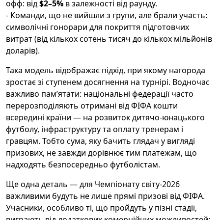
офф: від
$2–5%
в залежності від раунду.
- Команди, що не вийшли з групи, але брали участь:
символічні гонорари для покриття підготовчих
витрат (від кількох сотень тисяч до кількох мільйонів
доларів).
Така модель відображає підхід, при якому нагорода
зростає зі ступенем досягнення на турнірі. Водночас
важливо пам’ятати: національні федерації часто
перерозподіляють отримані від ФІФА кошти
всередині країни — на розвиток дитячо-юнацького
футболу, інфраструктуру та оплату тренерам і
гравцям. Тобто сума, яку бачить глядач у вигляді
призових, не завжди дорівнює тим платежам, що
надходять безпосередньо футболістам.
Ще одна деталь — для Чемпіонату світу-2026
важливими будуть не лише прямі призові від ФІФА.
Учасники, особливо ті, що пройдуть у пізні стадії,
виграють від додаткових комерційних можливостей: