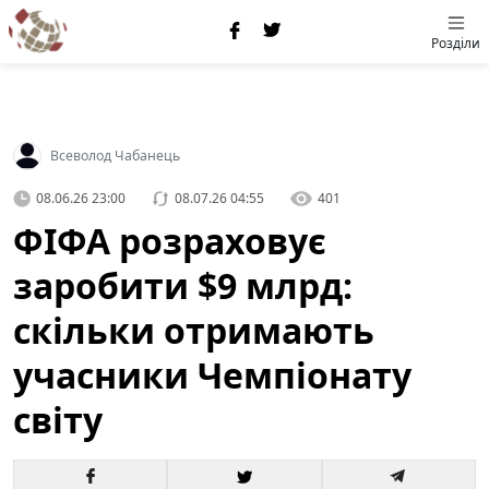
Розділи
Всеволод Чабанець
08.06.26 23:00
08.07.26 04:55
401
ФІФА розраховує
заробити $9 млрд:
скільки отримають
учасники Чемпіонату
світу