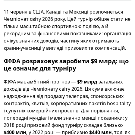
11 червня в США, Канаді та Мексиці розпочнеться
Чемпіонат світу 2026 року. Цей турнір обіцяє стати не
тільки масштабною спортивною подією, а й
рекордним за фінансовими показниками: організація
очікує значних доходів, частину яких отримають
країни-учасниці у вигляді призових та компенсацій.
ФІФА розраховує заробити
$9 млрд
: що
це означає для турніру
ФІФА має амбітний прогноз —
$9 млрд
загальних
доходів від Чемпіонату світу 2026. Ця сума включає
надходження від продажу телеправ, спонсорських
контрактів, квитків, корпоративних пакетів hospitality
і супутніх комерційних проєктів. Для порівняння,
попередні мундіалі мали значно менші показники: у
2018 році призовий фонд турніру складав близько
$400 млн
, у 2022 році — приблизно
$440 млн
, тоді як