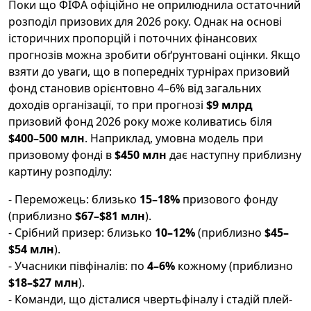
Поки що ФІФА офіційно не оприлюднила остаточний
розподіл призових для 2026 року. Однак на основі
історичних пропорцій і поточних фінансових
прогнозів можна зробити обґрунтовані оцінки. Якщо
взяти до уваги, що в попередніх турнірах призовий
фонд становив орієнтовно 4–6% від загальних
доходів організації, то при прогнозі
$9 млрд
призовий фонд 2026 року може коливатись біля
$400–500 млн
. Наприклад, умовна модель при
призовому фонді в
$450 млн
дає наступну приблизну
картину розподілу:
- Переможець: близько
15–18%
призового фонду
(приблизно
$67–$81 млн
).
- Срібний призер: близько
10–12%
(приблизно
$45–
$54 млн
).
- Учасники півфіналів: по
4–6%
кожному (приблизно
$18–$27 млн
).
- Команди, що дісталися чвертьфіналу і стадій плей-