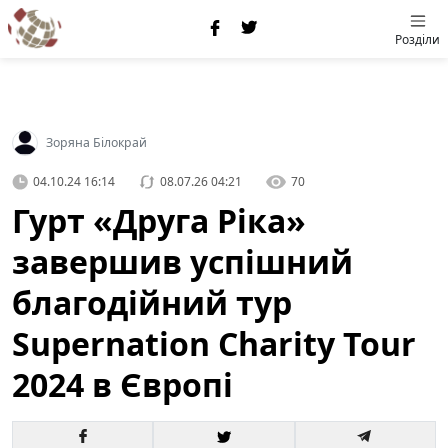
Розділи
Зоряна Білокрай
04.10.24 16:14
08.07.26 04:21
70
Гурт «Друга Ріка»
завершив успішний
благодійний тур
Supernation Charity Tour
2024 в Європі