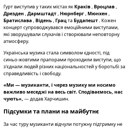
Гурт виступив у таких містах як
Краків
,
Вроцлав
,
Дрезден
,
Дармштадт
,
Нюрнберг
,
Мюнхен
,
Братислава
,
Відень
,
Грац
та
Будапешт
. Кожен
концерт супроводжувався емоційними виступами,
які зворушували слухачів і створювали неповторну
атмосферу.
Українська музика стала символом єдності, під
синьо-жовтими прапорами проходили виступи, що
з'єднали людей різних національностей у боротьбі за
справедливість і свободу.
«Ми — музиканти, і через музику ми носимо
важливо меседжі на весь світ. Сподіваємось, нас
чують»,
— додав Харчишин.
Підсумки та плани на майбутнє
За час туру музиканти відчули потужну підтримку не