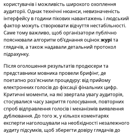
користувачів і можливість широкого охоплення
аудиторії. Однак технічні нюанси, невизначеність
інтерфейсу в години пікових навантажень і людський
фактор можуть створювати відчуття нестабільності.
Саме тому важливо, щоб організатори публічно
пояснювали алгоритм об’єднання оцінок
журі
та
глядачів, а також надавали детальний протокол
підрахунку.
Після оголошення результатів продюсери та
представники мовника провели брифінг, де
поетапно роз'яснили процедуру: від прийому
електронних голосів до фіксації фінальних цифр.
Критичні моменти, на які звертала увагу аудиторія,
стосувалися часу закриття голосування, повторних
спроб відправлення голосів і механізмів виявлення
дублювання. До того ж, у кількох коментарях
експерти наголошували на необхідності незалежного
аудиту підсумків, щоб зберегти довіру глядачів до