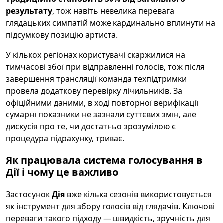
результату
, тож навіть невелика перевага
глядацьких симпатій може кардинально вплинути на
підсумкову позицію артиста.
У кількох регіонах користувачі скаржилися на
тимчасові збої при відправленні голосів, тож після
завершення трансляції команда техпідтримки
провела додаткову перевірку лічильників. За
офіційними даними, в ході повторної верифікації
сумарні показники не зазнали суттєвих змін, але
дискусія про те, чи достатньо зрозумілою є
процедура підрахунку, триває.
Як працювала система голосування в
Дії і чому це важливо
Застосунок
Дія
вже кілька сезонів використовується
як інструмент для збору голосів від глядачів. Ключові
переваги такого підходу — швидкість, зручність для