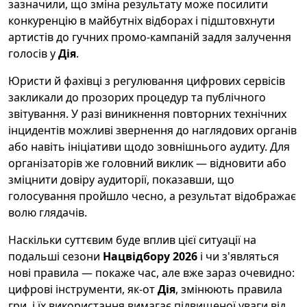
зазначили, що зміна результату може посилити
конкуренцію в майбутніх відборах і підштовхнути
артистів до гучних промо-кампаній задля залучення
голосів у
Дія
.
Юристи й фахівці з регулювання цифрових сервісів
закликали до прозорих процедур та публічного
звітування. У разі виникнення повторних технічних
інцидентів можливі звернення до наглядових органів
або навіть ініціативи щодо зовнішнього аудиту. Для
організаторів же головний виклик — відновити або
зміцнити довіру аудиторії, показавши, що
голосування пройшло чесно, а результат відображає
волю глядачів.
Наскільки суттєвим буде вплив цієї ситуації на
подальші сезони
Нацвідбору 2026
і чи з'являться
нові правила — покаже час, але вже зараз очевидно:
цифрові інструменти, як-от
Дія
, змінюють правила
гри, і їх використання вимагає підвищеної уваги від