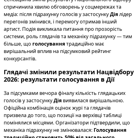
спричинила хвилю обговорень у соцмережах та
медіа: після підрахунку голосів у застосунку
Дія
лідер
перегонів змінився, і перемогу отримав інший
артист. Подія викликала питання про прозорість
системи, роль глядачів та механіку підрахунку — тим
більше, що
голосування
традиційно має
вирішальний вплив на підсумковий рейтинг
конкурсантів.
Глядачі змінили результати Нацвідбору
2026: результати голосування в Дії
За підсумками вечора фіналу кількість глядацьких
голосів у застосунку
Дія
виявилася вирішальною.
Офіційна комбінація оцінок журі та глядачів
призвела до того, що позиції на верхівці таблиці
помінялися місцями. Організатори підтвердили, що
механіка підрахунку не змінювалася:
Голосування
традиційно становить 50% від загального