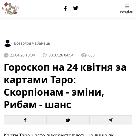
Розділи
Всеволод Чабанець
23.04.26 18:04
08.07.26 04:54
683
Гороскоп на 24 квітня за
картами Таро:
Скорпіонам - зміни,
Рибам - шанс
Карти Таро часто використовують не лише як