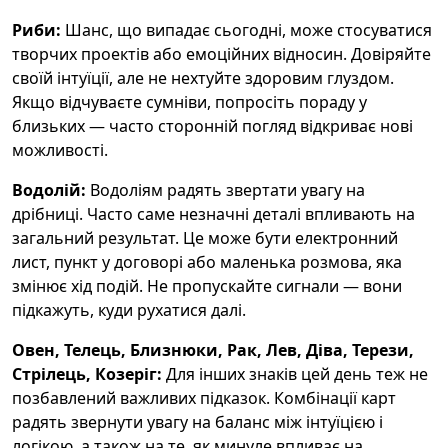
Риби:
Шанс, що випадає сьогодні, може стосуватися
творчих проектів або емоційних відносин. Довіряйте
своїй інтуїції, але не нехтуйте здоровим глуздом.
Якщо відчуваєте сумніви, попросіть пораду у
близьких — часто сторонній погляд відкриває нові
можливості.
Водолій:
Водоліям радять звертати увагу на
дрібниці. Часто саме незначні деталі впливають на
загальний результат. Це може бути електронний
лист, пункт у договорі або маленька розмова, яка
змінює хід подій. Не пропускайте сигнали — вони
підкажуть, куди рухатися далі.
Овен, Телець, Близнюки, Рак, Лев, Діва, Терези,
Стрілець, Козеріг:
Для інших знаків цей день теж не
позбавлений важливих підказок. Комбінації карт
радять звернути увагу на баланс між інтуїцією і
логікою, а також на те, як минуле впливає на