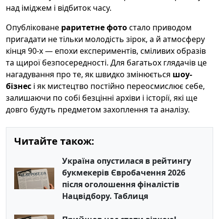
над іміджем і відбиток часу.
Опубліковане
раритетне фото
стало приводом
пригадати не тільки молодість зірок, а й атмосферу
кінця 90-х — епохи експериментів, сміливих образів
та щирої безпосередності. Для багатьох глядачів це
нагадування про те, як швидко змінюється
шоу-
бізнес
і як мистецтво постійно переосмислює себе,
залишаючи по собі безцінні архіви і історії, які ще
довго будуть предметом захоплення та аналізу.
Читайте також:
Україна опустилася в рейтингу
букмекерів Євробачення 2026
після оголошення фіналістів
Нацвідбору. Таблиця