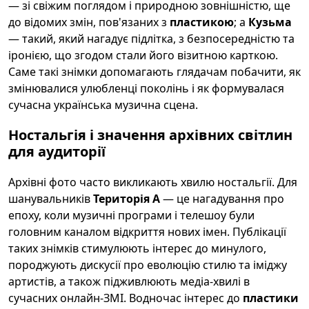
— зі свіжим поглядом і природною зовнішністю, ще
до відомих змін, пов'язаних з
пластикою
; а
Кузьма
— такий, який нагадує підлітка, з безпосередністю та
іронією, що згодом стали його візитною карткою.
Саме такі знімки допомагають глядачам побачити, як
змінювалися улюбленці поколінь і як формувалася
сучасна українська музична сцена.
Ностальгія і значення архівних світлин
для аудиторії
Архівні фото часто викликають хвилю ностальгії. Для
шанувальників
Територія А
— це нагадування про
епоху, коли музичні програми і телешоу були
головним каналом відкриття нових імен. Публікації
таких знімків стимулюють інтерес до минулого,
породжують дискусії про еволюцію стилю та іміджу
артистів, а також підживлюють медіа-хвилі в
сучасних онлайн-ЗМІ. Водночас інтерес до
пластики