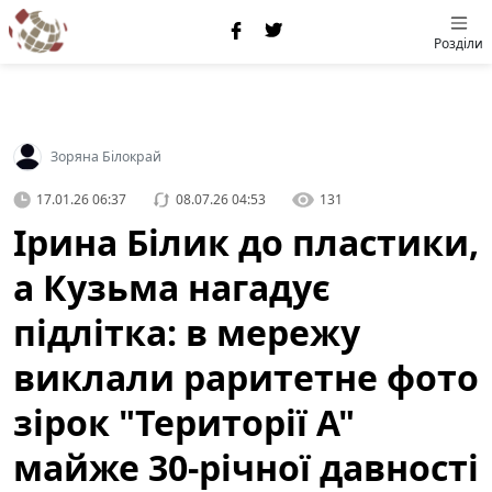
Розділи
Зоряна Білокрай
17.01.26 06:37
08.07.26 04:53
131
Ірина Білик до пластики,
а Кузьма нагадує
підлітка: в мережу
виклали раритетне фото
зірок "Території А"
майже 30-річної давності