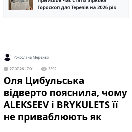
Прийшов час стати зіркою!
Гороскоп для Терезів на 2026 рік
Роксолана Мережко
27.07.26 17:01
3392
Оля Цибульська
відверто пояснила, чому
ALEKSEEV і BRYKULETS її
не приваблюють як
чоловіки