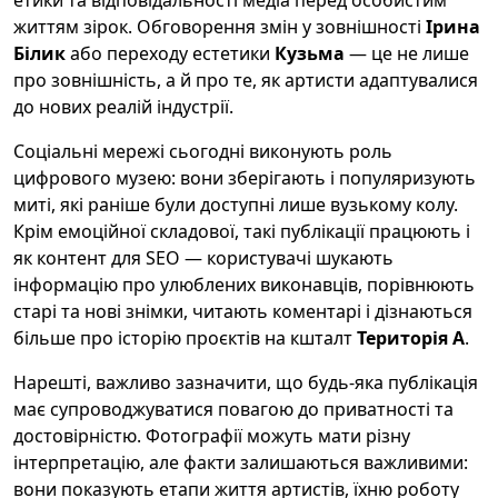
етики та відповідальності медіа перед особистим
життям зірок. Обговорення змін у зовнішності
Ірина
Білик
або переходу естетики
Кузьма
— це не лише
про зовнішність, а й про те, як артисти адаптувалися
до нових реалій індустрії.
Соціальні мережі сьогодні виконують роль
цифрового музею: вони зберігають і популяризують
миті, які раніше були доступні лише вузькому колу.
Крім емоційної складової, такі публікації працюють і
як контент для SEO — користувачі шукають
інформацію про улюблених виконавців, порівнюють
старі та нові знімки, читають коментарі і дізнаються
більше про історію проєктів на кшталт
Територія А
.
Нарешті, важливо зазначити, що будь-яка публікація
має супроводжуватися повагою до приватності та
достовірністю. Фотографії можуть мати різну
інтерпретацію, але факти залишаються важливими:
вони показують етапи життя артистів, їхню роботу