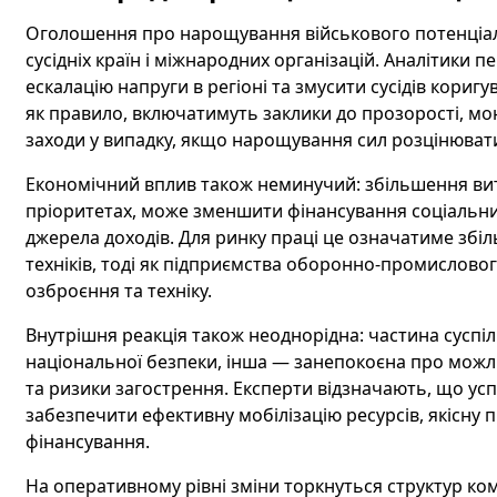
Оголошення про нарощування військового потенціалу
сусідніх країн і міжнародних організацій. Аналітики
ескалацію напруги в регіоні та змусити сусідів кориг
як правило, включатимуть заклики до прозорості, моні
заходи у випадку, якщо нарощування сил розцінювати
Економічний вплив також неминучий: збільшення ви
пріоритетах, може зменшити фінансування соціальни
джерела доходів. Для ринку праці це означатиме збіл
техніків, тоді як підприємства оборонно-промислов
озброєння та техніку.
Внутрішня реакція також неоднорідна: частина суспіл
національної безпеки, інша — занепокоєна про можл
та ризики загострення. Експерти відзначають, що успі
забезпечити ефективну мобілізацію ресурсів, якісну 
фінансування.
На оперативному рівні зміни торкнуться структур ком