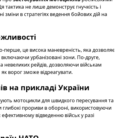
 Ця тактика не лише демонструє гнучкість і
ні зміни в стратегіях ведення бойових дій на
ожливості
-перше, це висока маневреність, яка дозволяє
включаючи урбанізовані зони. По-друге,
та невеликих рейдів, дозволяючи військам
 як ворог зможе відреагувати.
ів на прикладі України
овують мотоцикли для швидкого пересування та
ти глибокі прориви в обороні, використовуючи
 ефективному відведенню військ у разі
країн НАТО