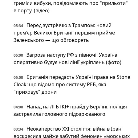
гриміли вибухи, повідомляють про "прильоти"
в порту. (відео)
Перед зустріччю з Трампом: новий
05:34
прем'єр Великої Британії першим прийме
Зеленського — що обговорять
Загроза наступу РФ з півночі: Україна
05:00
оперативно будує нові лінії укріплень (фото)
Британія передасть Україні права на Stone
05:00
Cloak: що відомо про систему РЕБ, яка
"приховує" дрони
Напад на ЛГБТКІ+ прайд у Берліні: поліція
04:00
застрелила головного підозрюваного
Неокаперство XXI століття: війна в Ірані
03:34
воскресила майже забутий феномен «морських