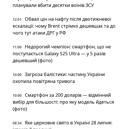
планували вбити десятки воїнів ЗСУ
Обвал цін на нафту після двотижневої
12:01
ескалації: чому Brent стрімко дешевшає та до
чого тут атаки ДРГ у РФ
Недорогий чемпіон: смартфон, що не
11:00
поступається Galaxy S25 Ultra — у 5 разів
дешевший (фото)
Загроза балістики: частину України
10:00
охопила повітряна тривога
Смартфон за 200 доларів — відмінний
10:00
вибір для більшості: про яку модель йдеться
(фото)
Яке церковне свято в Україні 28 липня:
08:34