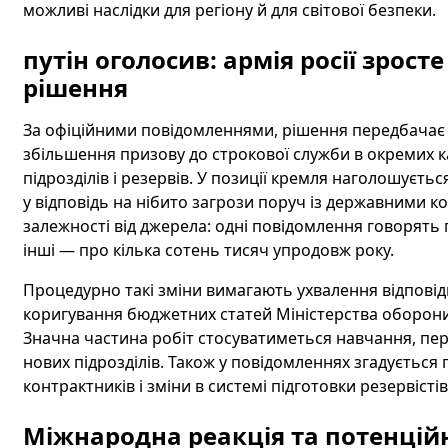
можливі наслідки для регіону й для світової безпеки.
путін оголосив: армія росії зросте
рішення
За офіційними повідомленнями, рішення передбачає к
збільшення призову до строкової служби в окремих к
підрозділів і резервів. У позиції кремля наголошуєт
у відповідь на нібито загрози поруч із державними к
залежності від джерела: одні повідомлення говорять 
інші — про кілька сотень тисяч упродовж року.
Процедурно такі зміни вимагають ухвалення відповідн
коригування бюджетних статей Міністерства оборони 
Значна частина робіт стосуватиметься навчання, пе
нових підрозділів. Також у повідомленнях згадуєть
контрактників і зміни в системі підготовки резервістів
Міжнародна реакція та потенційн