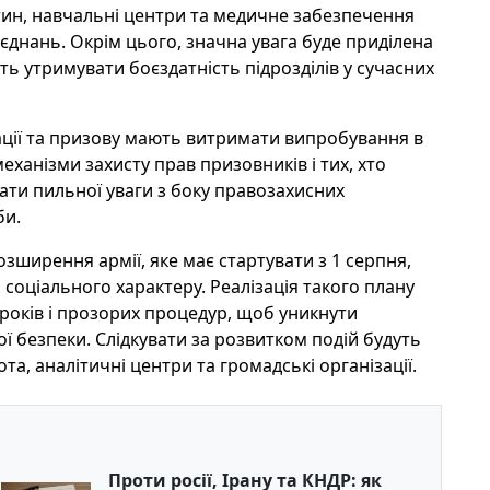
астин, навчальні центри та медичне забезпечення
'єднань. Окрім цього, значна увага буде приділена
ять утримувати боєздатність підрозділів у сучасних
ації та призову мають витримати випробування в
механізми захисту прав призовників і тих, хто
вати пильної уваги з боку правозахисних
би.
ширення армії, яке має стартувати з 1 серпня,
 соціального характеру. Реалізація такого плану
років і прозорих процедур, щоб уникнути
ої безпеки. Слідкувати за розвитком подій будуть
та, аналітичні центри та громадські організації.
Проти росії, Ірану та КНДР: як