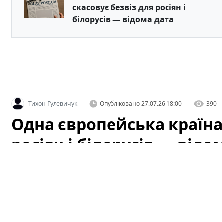
скасовує безвіз для росіян і
білорусів — відома дата
Тихон Гулевичук
Опубліковано
27.07.26 18:00
390
Одна європейська країна 
росіян і білорусів — відо
Чорногорія готується ввести нові правила перетину
тисяч мандрівників та громадян, які планували поїздки
що саме змінюється, які наслідки це може мати для т