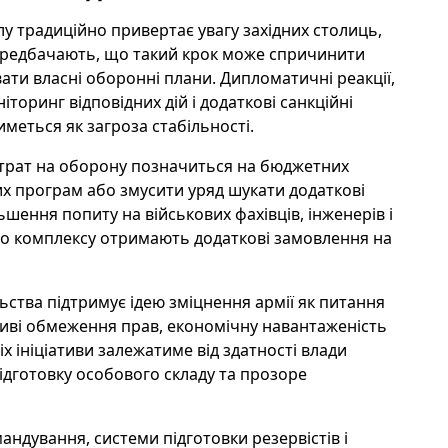
 традиційно привертає увагу західних столиць,
 передбачають, що такий крок може спричинити
увати власні оборонні плани. Дипломатичні реакції,
торинг відповідних дій і додаткові санкційні
меться як загроза стабільності.
трат на оборону позначиться на бюджетних
х програм або змусити уряд шукати додаткові
ьшення попиту на військових фахівців, інженерів і
ого комплексу отримають додаткові замовлення на
ьства підтримує ідею зміцнення армії як питання
иві обмеження прав, економічну навантаженість
х ініціативи залежатиме від здатності влади
підготовку особового складу та прозоре
андування, системи підготовки резервістів і