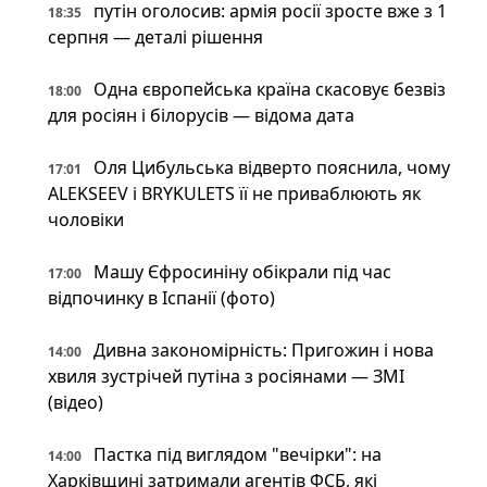
путін оголосив: армія росії зросте вже з 1
18:35
серпня — деталі рішення
Одна європейська країна скасовує безвіз
18:00
для росіян і білорусів — відома дата
Оля Цибульська відверто пояснила, чому
17:01
ALEKSEEV і BRYKULETS її не приваблюють як
чоловіки
Машу Єфросиніну обікрали під час
17:00
відпочинку в Іспанії (фото)
Дивна закономірність: Пригожин і нова
14:00
хвиля зустрічей путіна з росіянами — ЗМІ
(відео)
Пастка під виглядом "вечірки": на
14:00
Харківщині затримали агентів ФСБ, які