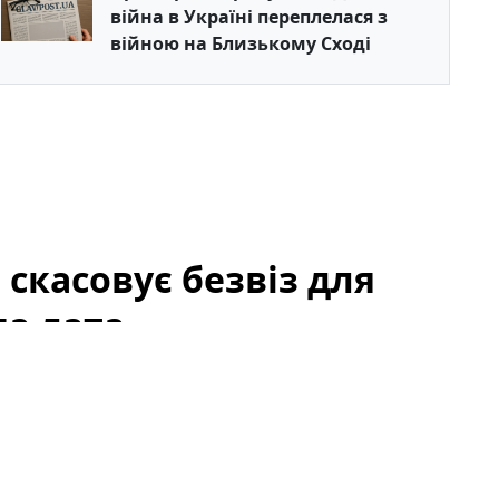
війна в Україні переплелася з
війною на Близькому Сході
скасовує безвіз для
ма дата
 кордону, що можуть змінити щоденну практику
 до цієї балканської держави. У статті розглянемо,
уристичної галузі, дипломатичних відносин та