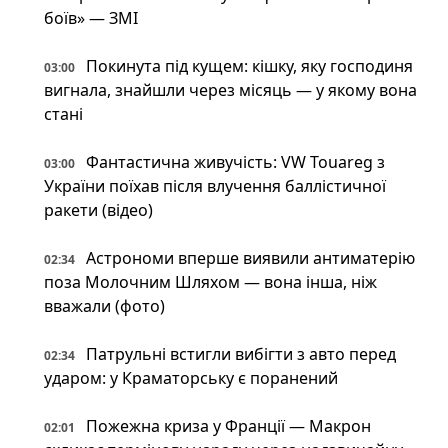
боїв» — ЗМІ
Покинута під кущем: кішку, яку господиня
03:00
вигнала, знайшли через місяць — у якому вона
стані
Фантастична живучість: VW Touareg з
03:00
України поїхав після влучення баллістичної
ракети (відео)
Астрономи вперше виявили антиматерію
02:34
поза Молочним Шляхом — вона інша, ніж
вважали (фото)
Патрульні встигли вибігти з авто перед
02:34
ударом: у Краматорську є поранений
Пожежна криза у Франції — Макрон
02:01