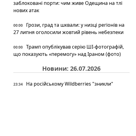
заблоковані порти: чим живе Одещина на тлі
нових атак
Грози, град та шквали: у низці регіонів на
00:00
27 липня оголосили жовтий рівень небезпеки
Трамп опублікував серію ШІ-фотографій,
00:00
що показують «перемогу» над Іраном (фото)
Новини: 26.07.2026
На російському Wildberries "зникли"
23:34
військові товари: що сталося насправді
Іран може відповісти Україні після удару
23:34
по судну: експерт назвав можливі сценарії
Під льодами Антарктики знайшли
23:00
прихований світ: науковці шоковані побаченим