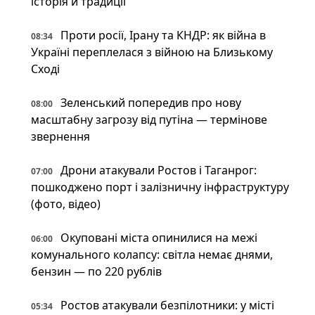
історія й традиції
Проти росії, Ірану та КНДР: як війна в
08:34
Україні переплелася з війною на Близькому
Сході
Зеленський попередив про нову
08:00
масштабну загрозу від путіна — термінове
звернення
Дрони атакували Ростов і Таганрог:
07:00
пошкоджено порт і залізничну інфраструктуру
(фото, відео)
Окуповані міста опинилися на межі
06:00
комунального колапсу: світла немає днями,
бензин — по 220 рублів
Ростов атакували безпілотники: у місті
05:34