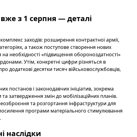
 вже з 1 серпня — деталі
омплекс заходів: розширення контрактної армії,
атегоріях, а також поступове створення нових
ься на необхідності «підвищення обороноздатності»
ордонами. Утім, конкретні цифри різняться в
про додаткові десятки тисяч військовослужбовців,
их постанов і законодавчих ініціатив, зокрема
та затвердження змін до мобілізаційних планів.
реозброєння та розгортання інфраструктури для
ся посилення програми матеріального стимулювання
.
і наслідки