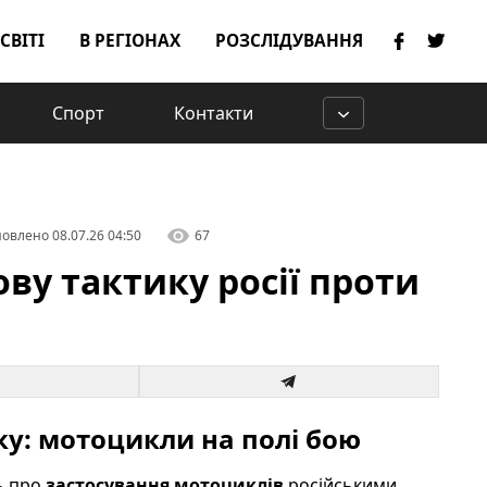
 СВІТІ
В РЕГІОНАХ
РОЗСЛІДУВАННЯ
Спорт
Контакти
овлено
08.07.26 04:50
67
ову тактику росії проти
ку: мотоцикли на полі бою
ь про
застосування мотоциклів
російськими