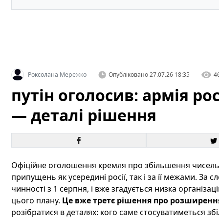
Роксолана Мережко
Опубліковано
27.07.26 18:35
4
путін оголосив: армія рос
— деталі рішення
Офіційне оголошення кремля про збільшення чисельн
припущень як усередині росії, так і за її межами. За 
чинності з 1 серпня, і вже згадується низка організац
цього плану.
Це вже третє рішення про розширення 
розібратися в деталях: кого саме стосуватиметься збіл