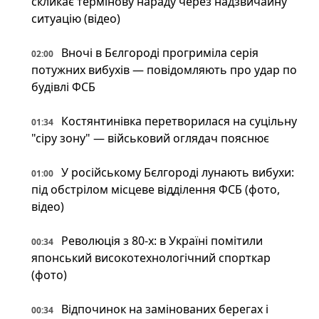
скликає термінову нараду через надзвичайну
ситуацію (відео)
Вночі в Бєлгороді прогриміла серія
02:00
потужних вибухів — повідомляють про удар по
будівлі ФСБ
Костянтинівка перетворилася на суцільну
01:34
"сіру зону" — військовий оглядач пояснює
У російському Бєлгороді лунають вибухи:
01:00
під обстрілом місцеве відділення ФСБ (фото,
відео)
Революція з 80-х: в Україні помітили
00:34
японський високотехнологічний спорткар
(фото)
Відпочинок на замінованих берегах і
00:34