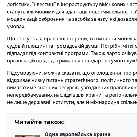
логістики. Інвестиції в інфраструктуру військових ч
стануть ключовими для адаптації нової чисельності з
модернізації озброєння та засобів зв'язку, які дозвол
умовах.
Що стосується правової сторони, то питання мобіліз
судовій площині та громадській думці. Потрібні чіткі 
підпадає під контрактні програми. Також варто очіку
організацій щодо дотримання стандартів і умов служ
Підсумовуючи, можна сказати, що оголошення про роз
відкриває низку питань стратегічного, політичного та
вимагатиме значних ресурсів, узгоджених правових к
непередбачуваних наслідків для країни та регіональн
не лише державні інститути, але й міжнародна спільно
Читайте також:
Одна європейська країна