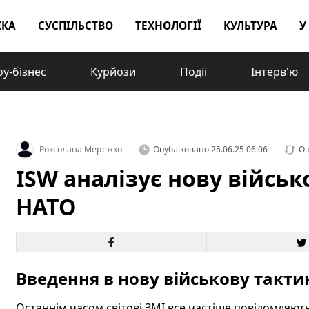
ІКА
СУСПІЛЬСТВО
ТЕХНОЛОГІЇ
КУЛЬТУРА
У
у-бізнес
Курйози
Події
Інтерв'ю
Роксолана Мережко
Опубліковано
25.06.25 06:06
Он
ISW аналізує нову військ
НАТО
Введення в нову військову такти
Останнім часом світові ЗМІ все частіше повідомляют