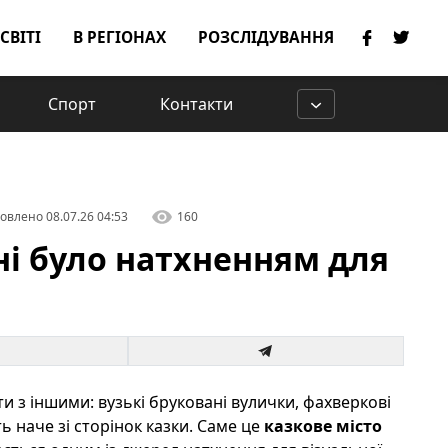
 СВІТІ
В РЕГІОНАХ
РОЗСЛІДУВАННЯ
Спорт
Контакти
овлено
08.07.26 04:53
160
ні було натхненням для
ти з іншими: вузькі бруковані вулички, фахверкові
 наче зі сторінок казки. Саме це
казкове місто