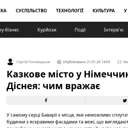
ІКА
СУСПІЛЬСТВО
ТЕХНОЛОГІЇ
КУЛЬТУРА
У
у-бізнес
Курйози
Події
Інтерв'ю
Сергій Пономарьов
Опубліковано
21.01.26 14:05
Он
Казкове місто у Німеччи
Діснея: чим вражає
У самому серці Баварії є місце, яке неможливо сплута
будинки з яскравими фасадами та вежі, що виглядають