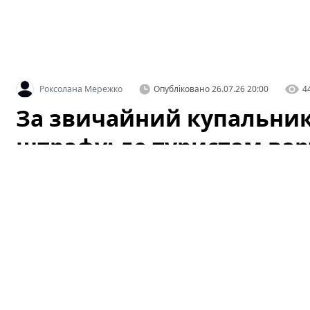
Роксолана Мережко
Опубліковано
26.07.26 20:00
4
За звичайний купальник 
штрафу: де туристам ва
Літній відпочинок у Барселоні — це пляжі, сонце та 
попереджають: те, що здається звичним пляжним виг
Варто знати місцеві правила, щоб не зіпсувати собі 
непорозуміння з муніципальною поліцією.
За звичайний купальник — сотні