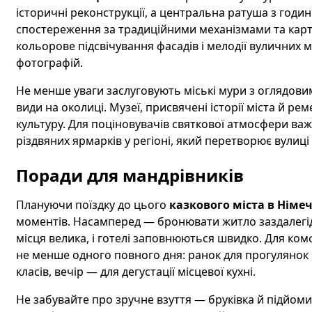
історичні реконструкції, а центральна ратуша з год
спостереження за традиційними механізмами та кар
кольорове підсвічування фасадів і мелодії вуличних
фотографій.
Не менше уваги заслуговують міські мури з оглядов
види на околиці. Музеї, присвячені історії міста й р
культуру. Для поціновувачів святкової атмосфери важ
різдвяних ярмарків у регіоні, який перетворює вулиці
Поради для мандрівників
Плануючи поїздку до цього
казкового міста в Німе
моментів. Насамперед — бронювати житло заздалегідь,
місця велика, і готелі заповнюються швидко. Для ко
не менше одного повного дня: ранок для прогулянок 
класів, вечір — для дегустації місцевої кухні.
Не забувайте про зручне взуття — бруківка й підйом