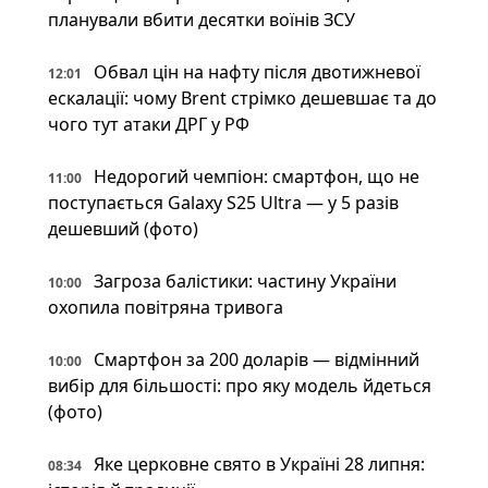
планували вбити десятки воїнів ЗСУ
Обвал цін на нафту після двотижневої
12:01
ескалації: чому Brent стрімко дешевшає та до
чого тут атаки ДРГ у РФ
Недорогий чемпіон: смартфон, що не
11:00
поступається Galaxy S25 Ultra — у 5 разів
дешевший (фото)
Загроза балістики: частину України
10:00
охопила повітряна тривога
Смартфон за 200 доларів — відмінний
10:00
вибір для більшості: про яку модель йдеться
(фото)
Яке церковне свято в Україні 28 липня:
08:34