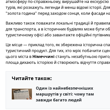
атмосферу по-справжньому, вирушайте на екскурсію 
турів, які розкажуть легенди й менш відомі історії. 
"золота година" перед заходом сонця, коли фасади на
Важливо також поважати локальні традиції й правила:
для транспорта, а в історичних будівлях може бути об
туристичному офісі або завантажте офіційні путівни
Це місце — приклад того, як збережена історична с
туристичний продукт. Для тих, хто мріє побачити сцен
цього міста в
Німеччині
стануть незабутньою пригод
площа дихають історією й створюють відчуття справж
Читайте також:
Один із найнебезпечніших
маршрутів у світі: чому там
завжди багато людей