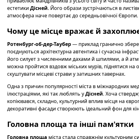
приваблює мандрівників з усього світу й часто назив
естетики
Дісней
. Його образи зустрічаються в листів
атмосфера наче повертає до середньовічної Європи.
Чому це місце вражає й захоплю
Ротенбург-об-дер-Таубер
— приклад гранично збере
поєднуються архітектурна автентика і сучасна інфра
його силует з численними дахами й шпилями, а й атмо
можна пройтися вздовж міських мурів, піднятися на ог
скуштувати місцеві страви у затишних тавернах.
Одна з причин популярності міста в міжнародних меді
ілюстраціями, які так люблять у
Дісней
. Хоча стверд
копіювався, складно, культурний вплив місця на європ
декоративні фасади створюють ідеальний фон для кі
Головна площа та інші пам'ятки
Головна площа
міста стала справжнім культурним с