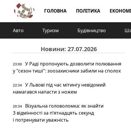
ГОЛОВНА
ПОЛІТИКА
ЕКОНОМ
Авто
Туризм
Будівництво
Шо
Новини: 27.07.2026
У Раді пропонують дозволити полювання
23:00
у "сезон тиші": зоозахисники забили на сполох
У Львові під час мітингу невідомий
22:34
намагався напасти з ножем
Візуальна головоломка: як знайти
20:34
3 відмінності за п’ятнадцять секунд
і потренувати уважність