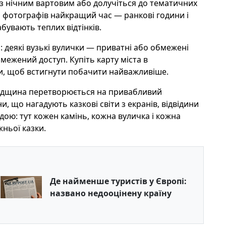
з нічним вартовим або долучіться до тематичних
Для фотографів найкращий час — ранкові години і
бувають теплих відтінків.
 деякі вузькі вулички — приватні або обмежені
межений доступ. Купіть карту міста в
ки, щоб встигнути побачити найважливіше.
падщина перетворюється на привабливий
и, що нагадують казкові світи з екранів, відвідини
ою: тут кожен камінь, кожна вуличка і кожна
ньої казки.
Де найменше туристів у Європі:
названо недооцінену країну