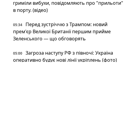
гриміли вибухи, повідомляють про "прильоти"
в порту. (відео)
Перед зустріччю з Трампом: новий
05:34
прем'єр Великої Британії першим прийме
Зеленського — що обговорять
Загроза наступу РФ з півночі: Україна
05:00
оперативно будує нові лінії укріплень (фото)
Британія передасть Україні права на Stone
05:00
Cloak: що відомо про систему РЕБ, яка
"приховує" дрони
Напад на ЛГБТКІ+ прайд у Берліні: поліція
04:00
застрелила головного підозрюваного
Неокаперство XXI століття: війна в Ірані
03:34
воскресила майже забутий феномен «морських