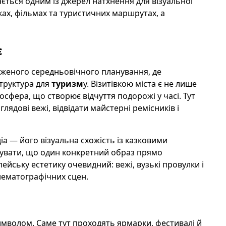
ається одним із джерел натхнення для візуальної
ках, фільмах та туристичних маршрутах, а
є
женого середньовічного планування, де
структура для
туризм
у. Візитівкою міста є не лише
сфера, що створює відчуття подорожі у часі. Тут
лядові вежі, відвідати майстерні ремісників і
а — його візуальна схожість із казковими
жувати, що один конкретний образ прямо
ейську естетику очевидний: вежі, вузькі провулки і
нематографічних сцен.
имволом. Саме тут проходять ярмарки, фестивалі й