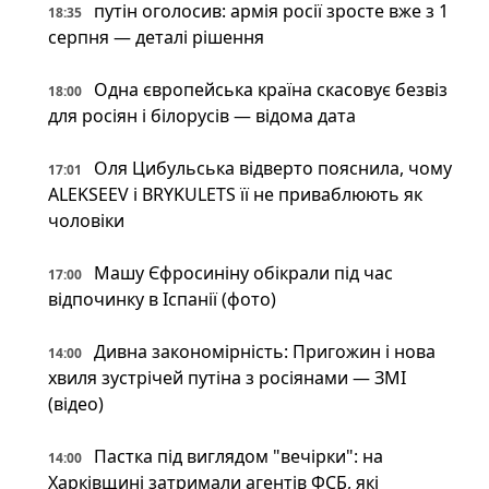
путін оголосив: армія росії зросте вже з 1
18:35
серпня — деталі рішення
Одна європейська країна скасовує безвіз
18:00
для росіян і білорусів — відома дата
Оля Цибульська відверто пояснила, чому
17:01
ALEKSEEV і BRYKULETS її не приваблюють як
чоловіки
Машу Єфросиніну обікрали під час
17:00
відпочинку в Іспанії (фото)
Дивна закономірність: Пригожин і нова
14:00
хвиля зустрічей путіна з росіянами — ЗМІ
(відео)
Пастка під виглядом "вечірки": на
14:00
Харківщині затримали агентів ФСБ, які