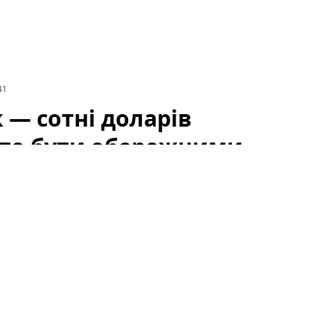
41
— сотні доларів
рто бути обережними
прогулянки узбережжям. Водночас туристів
лядом, у місті може викликати неприємності.
відпочинок через необережність або
 доларів штрафу: де туристам