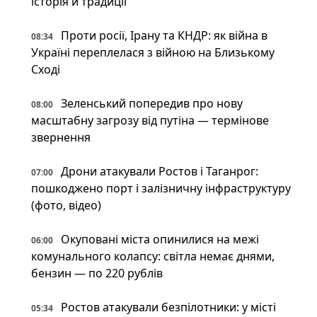
історія й традиції
Проти росії, Ірану та КНДР: як війна в
08:34
Україні переплелася з війною на Близькому
Сході
Зеленський попередив про нову
08:00
масштабну загрозу від путіна — термінове
звернення
Дрони атакували Ростов і Таганрог:
07:00
пошкоджено порт і залізничну інфраструктуру
(фото, відео)
Окуповані міста опинилися на межі
06:00
комунального колапсу: світла немає днями,
бензин — по 220 рублів
Ростов атакували безпілотники: у місті
05:34