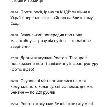
історія й традиції
Проти росії, Ірану та КНДР: як війна в
08:34
Україні переплелася з війною на Близькому
Сході
Зеленський попередив про нову
08:00
масштабну загрозу від путіна — термінове
звернення
Дрони атакували Ростов і Таганрог:
07:00
пошкоджено порт і залізничну інфраструктуру
(фото, відео)
Окуповані міста опинилися на межі
06:00
комунального колапсу: світла немає днями,
бензин — по 220 рублів
Ростов атакували безпілотники: у місті
05:34