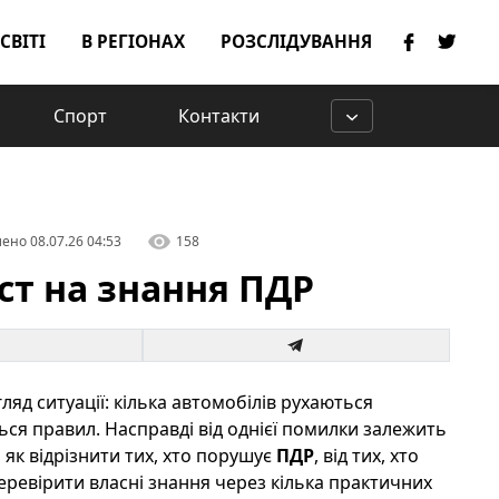
 СВІТІ
В РЕГІОНАХ
РОЗСЛІДУВАННЯ
Спорт
Контакти
лено
08.07.26 04:53
158
ст на знання ПДР
яд ситуації: кілька автомобілів рухаються
ься правил. Насправді від однієї помилки залежить
 як відрізнити тих, хто порушує
ПДР
, від тих, хто
перевірити власні знання через кілька практичних