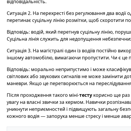
відповідальність.
Ситуація 2. На перехресті без регулювання два водії
перетинає суцільну лінію розмітки, щоб скоротити п
Відповідь: водій, який перетнув суцільну лінію, поруш
Суцільна лінія служить для недопущення небезпечних
Ситуація 3. На магістралі один із водіїв постійно вик
іншому автомобілю, вимагаючи пропустити. Чи є це
Відповідь: морально неприпустимо і може класифікув
світлових або звукових сигналів не може замінити до
маневри. Якщо це перетворюється на переслідування 
Після проходження такого міні-
тесту
корисно ще раз 
увагу на власні звички за кермом. Навички розпізна
уникнути неприємностей і підвищують загальну безпе
кожного водія — запорука менше стресу і менше аварій