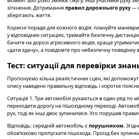
момент або різко змінює смугу, інші учасники руху з
зіткнення. Дотримання
правил дорожнього руху
— ц
зберігають життя.
Корисні поради для кожного водія: плануйте маневри
у відповідних ситуаціях, тримайте безпечну дистанці
бачите на дорозі агресивного водія, краще утриматися
«дати здачу», а повідомте про небезпечну поведінку 
Тест: ситуації для перевірки знан
Пропонуємо кілька реалістичних сцен, які допоможу
опису наведено правильну відповідь і коротке поясн
Ситуація 1. Три автомобілі рухаються в один ряд по м
переходити дорогу на пішохідному переході. Автомобі
рух, тоді як інші двоє зупинилися. Хто порушив прави
Відповідь: середній автомобіль є
порушником
. Згід
обов’язково пропускати пішохода. Проїзд без зупинк