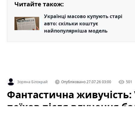
Читайте також:
Українці масово купують старі
авто: скільки коштує
найпопулярніша модель
Зоряна Білокрай
Опубліковано
27.07.26 03:00
501
Фантастична живучість: 
поїхав після влучення ба
(відео)