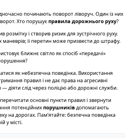
 одночасно починають поворот ліворуч. Один із них
оворот. Хто порушує
правила дорожнього руху
?
ив розмітку і створив ризик для зустрічного руху.
 маневрів; її перетин може призвести до штрафу.
ористовує ближнє світло як спосіб «передачі»
 порушення?
атися як небезпечна поведінка. Використання
тримання правил і не дає права на агресивні
— діяти слід через поліцію або дорожні служби.
перечитати основні пункти правил і звернути
вання потенційних
порушників
допомагають
ку на дорогах. Пам’ятайте: безпечна поведінка
 у місті.