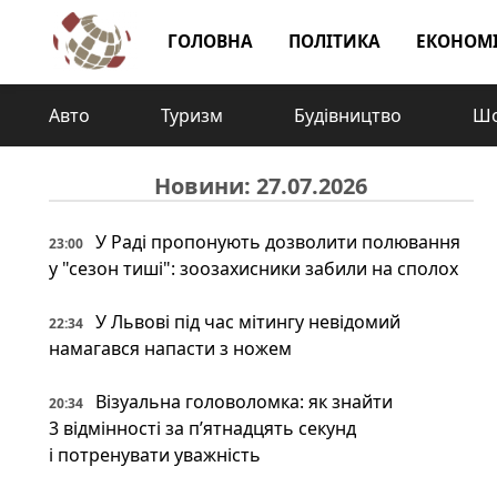
ГОЛОВНА
ПОЛІТИКА
ЕКОНОМ
Авто
Туризм
Будівництво
Шо
Новини: 27.07.2026
У Раді пропонують дозволити полювання
23:00
у "сезон тиші": зоозахисники забили на сполох
У Львові під час мітингу невідомий
22:34
намагався напасти з ножем
Візуальна головоломка: як знайти
20:34
3 відмінності за п’ятнадцять секунд
і потренувати уважність