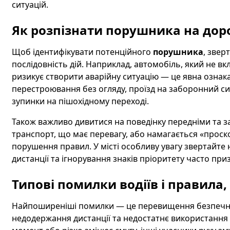
ситуацій.
Як розпізнати порушника на дор
Щоб ідентифікувати потенційного
порушника
, звер
послідовність дій. Наприклад, автомобіль, який не 
ризикує створити аварійну ситуацію — це явна озна
перестроювання без огляду, проїзд на заборонний с
зупинки на пішохідному переході.
Також важливо дивитися на поведінку передніми та з
транспорт, що має перевагу, або намагається «проск
порушення правил. У місті особливу увагу звертайте
дистанції та ігнорування знаків пріоритету часто при
Типові помилки водіїв і правила, 
Найпоширеніші помилки — це перевищення безпечної
недодержання дистанції та недостатнє використання з