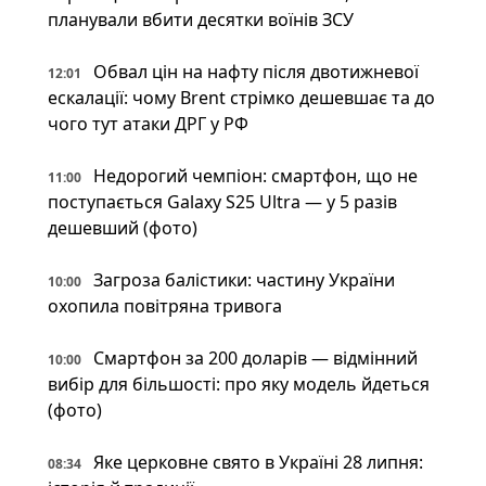
планували вбити десятки воїнів ЗСУ
Обвал цін на нафту після двотижневої
12:01
ескалації: чому Brent стрімко дешевшає та до
чого тут атаки ДРГ у РФ
Недорогий чемпіон: смартфон, що не
11:00
поступається Galaxy S25 Ultra — у 5 разів
дешевший (фото)
Загроза балістики: частину України
10:00
охопила повітряна тривога
Смартфон за 200 доларів — відмінний
10:00
вибір для більшості: про яку модель йдеться
(фото)
Яке церковне свято в Україні 28 липня:
08:34