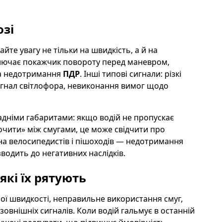
озі
тайте увагу не тільки на швидкість, а й на
включає покажчик повороту перед маневром,
ка недотримання
ПДР
. Інші типові сигнали: різкі
игнал світлофора, невиконання вимог щодо
адніми габаритами: якщо водій не пропускає
очити» між смугами, це може свідчити про
 на велосипедистів і пішоходів — недотримання
зводить до негативних наслідків.
які їх рятують
 швидкості, неправильне використання смуг,
овнішніх сигналів. Коли водій гальмує в останній