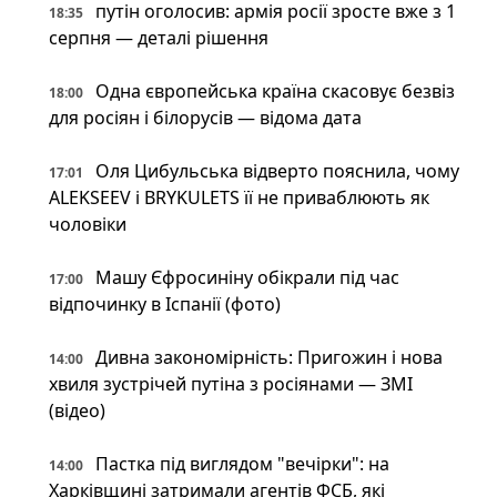
путін оголосив: армія росії зросте вже з 1
18:35
серпня — деталі рішення
Одна європейська країна скасовує безвіз
18:00
для росіян і білорусів — відома дата
Оля Цибульська відверто пояснила, чому
17:01
ALEKSEEV і BRYKULETS її не приваблюють як
чоловіки
Машу Єфросиніну обікрали під час
17:00
відпочинку в Іспанії (фото)
Дивна закономірність: Пригожин і нова
14:00
хвиля зустрічей путіна з росіянами — ЗМІ
(відео)
Пастка під виглядом "вечірки": на
14:00
Харківщині затримали агентів ФСБ, які