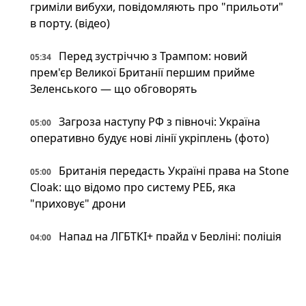
гриміли вибухи, повідомляють про "прильоти"
в порту. (відео)
Перед зустріччю з Трампом: новий
05:34
прем'єр Великої Британії першим прийме
Зеленського — що обговорять
Загроза наступу РФ з півночі: Україна
05:00
оперативно будує нові лінії укріплень (фото)
Британія передасть Україні права на Stone
05:00
Cloak: що відомо про систему РЕБ, яка
"приховує" дрони
Напад на ЛГБТКІ+ прайд у Берліні: поліція
04:00
застрелила головного підозрюваного
Неокаперство XXI століття: війна в Ірані
03:34
воскресила майже забутий феномен «морських