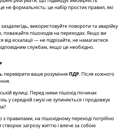
мушені реагувати, що підвищує ймовірність
е не формальність: це набір простих правил, які
 заздалегідь, використовуйте повороти та аварійку
ю, поважайте пішоходів на переходах. Якщо ви
 від ескалації — не підрізайте, не намагаєтеся
відповідним службам, якщо це необхідно.
ь
ть перевірити ваше розуміння
ПДР
. Після кожного
ення.
іській вулиці. Перед ними пішохід починає
ль у середній смузі не зупиняється і продовжує
ла?
но з правилами, на пішохідному переході потрібно
и створює загрозу життю і влече за собою