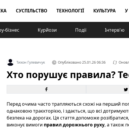
ІКА
СУСПІЛЬСТВО
ТЕХНОЛОГІЇ
КУЛЬТУРА
У
у-бізнес
Курйози
Події
Інтерв'ю
Тихон Гулевичук
Опубліковано
25.01.26 06:36
Онов
Хто порушує правила? Те
Перед очима часто трапляються схожі на перший погл
однаковою траєкторією, і здається, що всі дотримуют
безпека на дорогах. Ця стаття допоможе розібратися,
виконує вимоги
правил дорожнього руху
, а також 