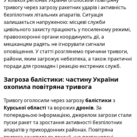
У кількох регіонах України оголосили повітряну
тривогу через загрозу ракетних ударів і активність
безпілотних літальних апаратів. Ситуація
залишається напруженою: місцеві служби
цивільного захисту працюють у посиленому режимі,
правоохоронні органи координують дії, а
мешканцям радять не ігнорувати сигнали
оповіщення. У статті розглянемо причини тривоги,
райони, яким загрожує небезпека, а також практичні
поради для громадян і реакцію екстрених служб.
Загроза балістики: частину України
охопила повітряна тривога
Тривогу оголосили через загрозу
балістики
з
Курської області
та ворожих
дронів
. За
попередньою інформацією, джерелом загрози стали
пуски ракет та зростання активності безпілотних
апаратів у прикордонних районах. Повітряна