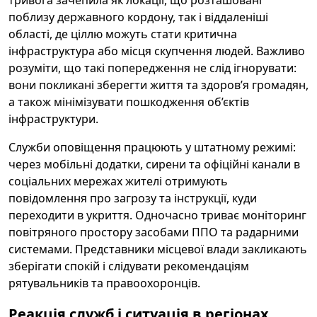
тривога зачепила як локації, що розташовані
поблизу державного кордону, так і віддаленіші
області, де ціллю можуть стати критична
інфраструктура або місця скупчення людей. Важливо
розуміти, що такі попередження не слід ігнорувати:
вони покликані зберегти життя та здоров’я громадян,
а також мінімізувати пошкодження об’єктів
інфраструктури.
Служби оповіщення працюють у штатному режимі:
через мобільні додатки, сирени та офіційні канали в
соціальних мережах жителі отримують
повідомлення про загрозу та інструкції, куди
переходити в укриття. Одночасно триває моніторинг
повітряного простору засобами ППО та радарними
системами. Представники місцевої влади закликають
зберігати спокій і слідувати рекомендаціям
рятувальників та правоохоронців.
Реакція служб і ситуація в регіонах