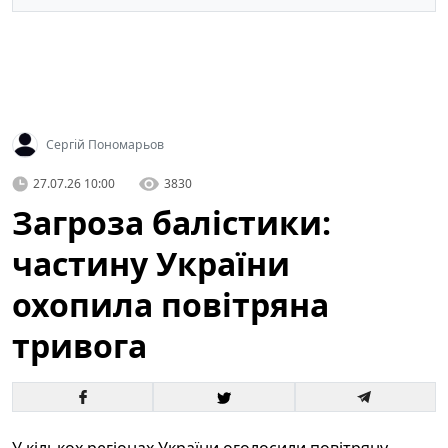
Сергій Пономарьов
27.07.26 10:00
3830
Загроза балістики:
частину України
охопила повітряна
тривога