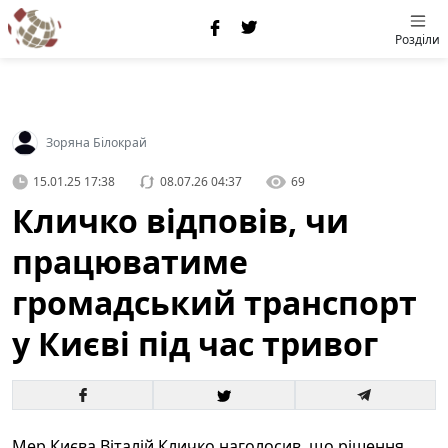
Розділи
Зоряна Білокрай
15.01.25 17:38
08.07.26 04:37
69
Кличко відповів, чи
працюватиме
громадський транспорт
у Києві під час тривог
Мер Києва Віталій Кличко наголосив, що рішення