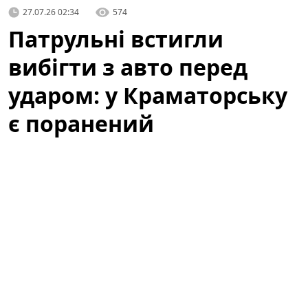
27.07.26 02:34
574
Патрульні встигли
вибігти з авто перед
ударом: у Краматорську
є поранений
У Краматорську
внаслідок атаки російських
окупантів FPV-дроном постраждав один із
патрульних. Інцидент стався під час виконання
службового завдання екіпажем патрульної поліції:
правоохоронці встигли вибігти з автомобіля перед
ударом, але один із них отримав поранення та був
доправлений до медзакладу для надання допомоги.