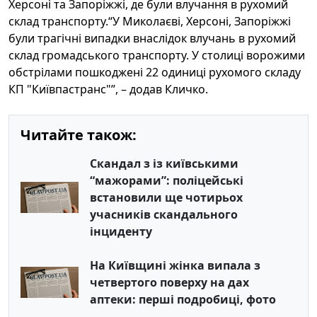
Херсоні та Запоріжжі, де були влучання в рухомий
склад транспорту.“У Миколаєві, Херсоні, Запоріжжі
були трагічні випадки внаслідок влучань в рухомий
склад громадського транспорту. У столиці ворожими
обстрілами пошкоджені 22 одиниці рухомого складу
КП "Київпастранс"”, – додав Кличко.
Читайте також:
Скандал з із київськими
“мажорами”: поліцейські
встановили ще чотирьох
учасників скандального
інциденту
На Київщині жінка випала з
четвертого поверху на дах
аптеки: перші подробиці, фото