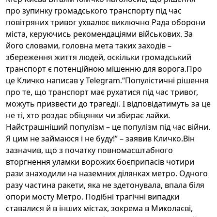
про зупинку громадського транспорту під час
повітряних тривог ухвалює виключно Рада оборони
міста, керуючись рекомендаціями військових. За
його словами, головна мета таких заходів –
збереження життя людей, оскільки громадський
транспорт є потенційною мішенню для ворога.Про
це Кличко написав у Telegram.“Популістичні рішення
про те, що транспорт має рухатися під час тривог,
можуть призвести до трагедії. І відповідатимуть за це
не ті, хто роздає обіцянки чи збирає лайки.
Найстрашніший популізм – це популізм під час війни.
Я цим не займаюся і не буду!” – заявив Кличко.Він
зазначив, що з початку повномасштабного
вторгнення уламки ворожих боєприпасів чотири
рази знаходили на наземних ділянках метро. Одного
разу частина ракети, яка не здетонувала, впала біля
опори мосту Метро. Подібні трагічні випадки
ставалися й в інших містах, зокрема в Миколаєві,