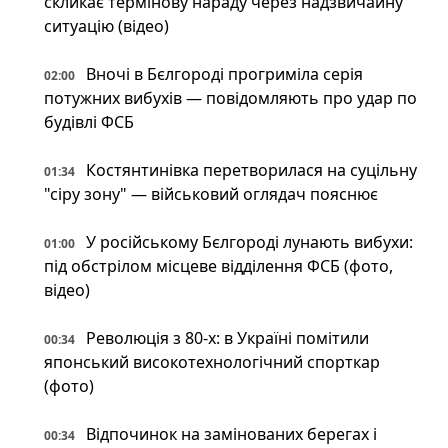
скликає термінову нараду через надзвичайну
ситуацію (відео)
Вночі в Бєлгороді прогриміла серія
02:00
потужних вибухів — повідомляють про удар по
будівлі ФСБ
Костянтинівка перетворилася на суцільну
01:34
"сіру зону" — військовий оглядач пояснює
У російському Бєлгороді лунають вибухи:
01:00
під обстрілом місцеве відділення ФСБ (фото,
відео)
Революція з 80-х: в Україні помітили
00:34
японський високотехнологічний спорткар
(фото)
Відпочинок на замінованих берегах і
00:34