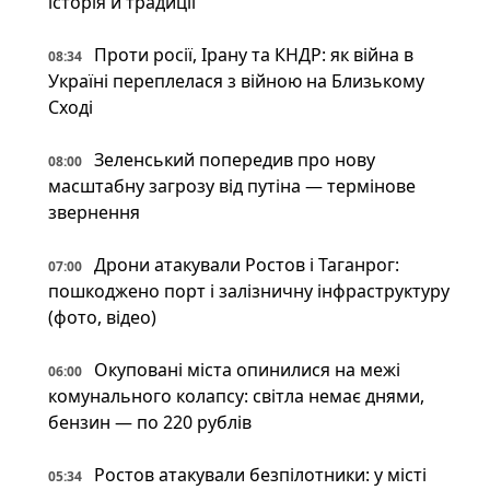
історія й традиції
Проти росії, Ірану та КНДР: як війна в
08:34
Україні переплелася з війною на Близькому
Сході
Зеленський попередив про нову
08:00
масштабну загрозу від путіна — термінове
звернення
Дрони атакували Ростов і Таганрог:
07:00
пошкоджено порт і залізничну інфраструктуру
(фото, відео)
Окуповані міста опинилися на межі
06:00
комунального колапсу: світла немає днями,
бензин — по 220 рублів
Ростов атакували безпілотники: у місті
05:34