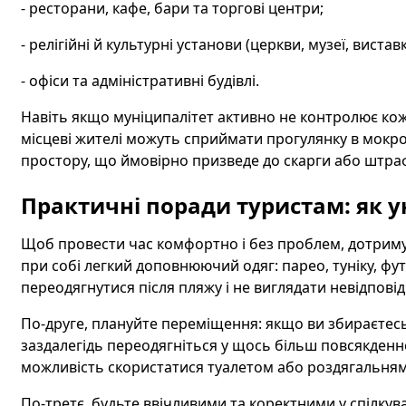
- ресторани, кафе, бари та торгові центри;
- релігійні й культурні установи (церкви, музеї, виставк
- офіси та адміністративні будівлі.
Навіть якщо муніципалітет активно не контролює кож
місцеві жителі можуть сприймати прогулянку в мокр
простору, що ймовірно призведе до скарги або штра
Практичні поради туристам: як у
Щоб провести час комфортно і без проблем, дотриму
при собі легкий доповнюючий одяг: парео, туніку, ф
переодягнутися після пляжу і не виглядати невідповідн
По-друге, плануйте переміщення: якщо ви збираєтесь 
заздалегідь переодягніться у щось більш повсякденне
можливість скористатися туалетом або роздягальням
По-третє, будьте ввічливими та коректними у спілкув