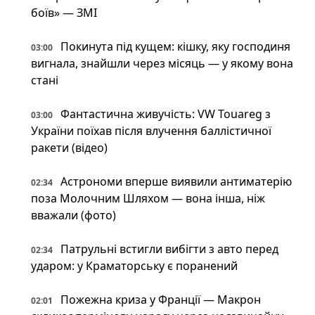
боїв» — ЗМІ
Покинута під кущем: кішку, яку господиня
03:00
вигнала, знайшли через місяць — у якому вона
стані
Фантастична живучість: VW Touareg з
03:00
України поїхав після влучення баллістичної
ракети (відео)
Астрономи вперше виявили антиматерію
02:34
поза Молочним Шляхом — вона інша, ніж
вважали (фото)
Патрульні встигли вибігти з авто перед
02:34
ударом: у Краматорську є поранений
Пожежна криза у Франції — Макрон
02:01