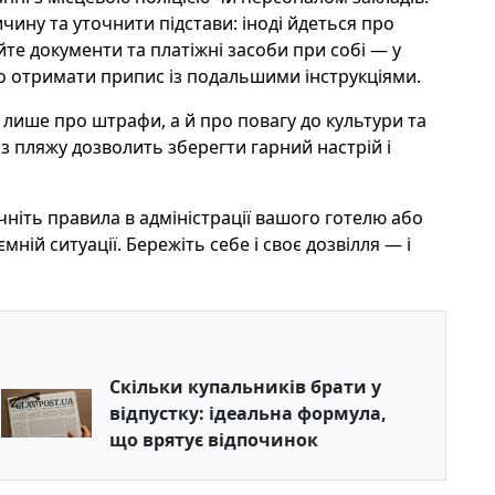
ину та уточнити підстави: іноді йдеться про
йте документи та платіжні засоби при собі — у
о отримати припис із подальшими інструкціями.
лише про штрафи, а й про повагу до культури та
з пляжу дозволить зберегти гарний настрій і
чніть правила в адміністрації вашого готелю або
ній ситуації. Бережіть себе і своє дозвілля — і
Скільки купальників брати у
відпустку: ідеальна формула,
що врятує відпочинок