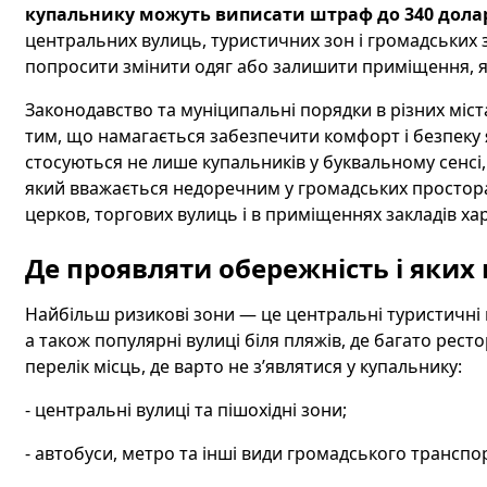
купальнику можуть виписати штраф до 340 долар
центральних вулиць, туристичних зон і громадських з
попросити змінити одяг або залишити приміщення, 
Законодавство та муніципальні порядки в різних міста
тим, що намагається забезпечити комфорт і безпеку як
стосуються не лише купальників у буквальному сенсі, 
який вважається недоречним у громадських просторах
церков, торгових вулиць і в приміщеннях закладів ха
Де проявляти обережність і яких
Найбільш ризикові зони — це центральні туристичні 
а також популярні вулиці біля пляжів, де багато рест
перелік місць, де варто не з’являтися у купальнику:
- центральні вулиці та пішохідні зони;
- автобуси, метро та інші види громадського транспо