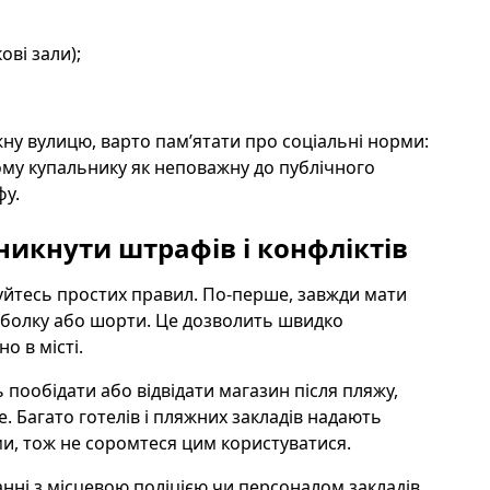
ові зали);
ну вулицю, варто пам’ятати про соціальні норми:
ому купальнику як неповажну до публічного
фу.
никнути штрафів і конфліктів
йтесь простих правил. По-перше, завжди мати
утболку або шорти. Це дозволить швидко
о в місті.
пообідати або відвідати магазин після пляжу,
. Багато готелів і пляжних закладів надають
и, тож не соромтеся цим користуватися.
анні з місцевою поліцією чи персоналом закладів.