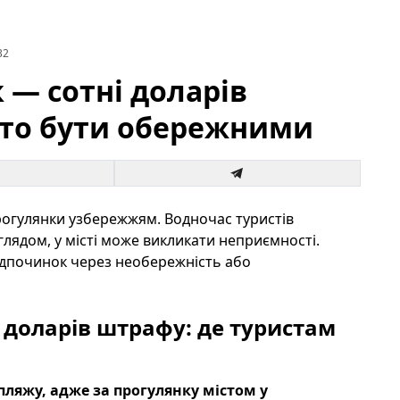
32
— сотні доларів
рто бути обережними
прогулянки узбережжям. Водночас туристів
лядом, у місті може викликати неприємності.
відпочинок через необережність або
 доларів штрафу: де туристам
пляжу, адже за прогулянку містом у