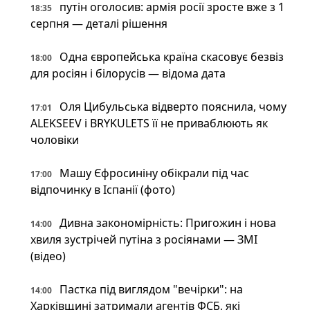
путін оголосив: армія росії зросте вже з 1
18:35
серпня — деталі рішення
Одна європейська країна скасовує безвіз
18:00
для росіян і білорусів — відома дата
Оля Цибульська відверто пояснила, чому
17:01
ALEKSEEV і BRYKULETS її не приваблюють як
чоловіки
Машу Єфросиніну обікрали під час
17:00
відпочинку в Іспанії (фото)
Дивна закономірність: Пригожин і нова
14:00
хвиля зустрічей путіна з росіянами — ЗМІ
(відео)
Пастка під виглядом "вечірки": на
14:00
Харківщині затримали агентів ФСБ, які