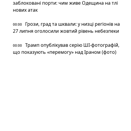
заблоковані порти: чим живе Одещина на тлі
нових атак
Грози, град та шквали: у низці регіонів на
00:00
27 липня оголосили жовтий рівень небезпеки
Трамп опублікував серію ШІ-фотографій,
00:00
що показують «перемогу» над Іраном (фото)
Новини: 26.07.2026
На російському Wildberries "зникли"
23:34
військові товари: що сталося насправді
Іран може відповісти Україні після удару
23:34
по судну: експерт назвав можливі сценарії
Під льодами Антарктики знайшли
23:00
прихований світ: науковці шоковані побаченим