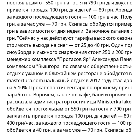
постояльцам от 550 грн на гостя и 790 грн для двух 
придется порядка 100 грн, для детей — 80 грн. Аренда
за каждого последующего гостя — 100 грн в час. Пол
грн, а за час уже — 70 грн. Скипасы обойдутся приме
грн в зависимости от дня недели. За ночное катание 
грн. "Сейчас у нас действуют тарифы высокого сезон
стоимость выхода на снег — от 25 до 40 грн. Один под
сноуборда и лыжного снаряжения стоит 250 и 200 грн,
менеджер комплекса "Протасов Яр" Александра Паня
комплексом "Вышгора" по связям с общественность
отдых с ужином в ближайшем ресторане обойдется в 
mastertura.com.ua
Лыжный отдых в 2017 году стал д
на 5-10%. Прокат спортинвентаря по-прежнему при
заработок. Впрочем, как те же кафе, бани и прочие с
рассказала администратор гостиницы Ministerka lak
обойдется постояльцам от 550 грн на гостя и 790 грн
заплатить придется порядка 100 грн, для детей — 80 
400 грн/час, за каждого последующего гостя — 100 г
обойдется в 40 грн, а за час уже — 70 грн. Скипасы о