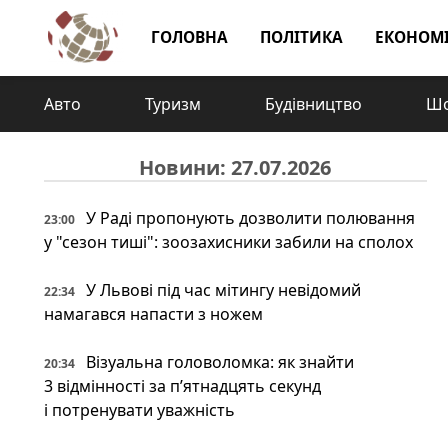
ГОЛОВНА
ПОЛІТИКА
ЕКОНОМ
Авто
Туризм
Будівництво
Шо
Новини: 27.07.2026
У Раді пропонують дозволити полювання
23:00
у "сезон тиші": зоозахисники забили на сполох
У Львові під час мітингу невідомий
22:34
намагався напасти з ножем
Візуальна головоломка: як знайти
20:34
3 відмінності за п’ятнадцять секунд
і потренувати уважність