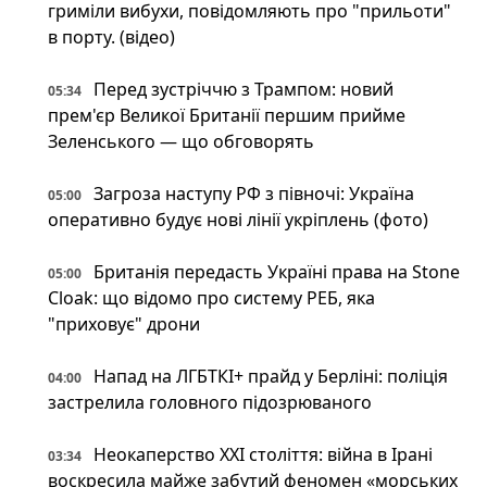
гриміли вибухи, повідомляють про "прильоти"
в порту. (відео)
Перед зустріччю з Трампом: новий
05:34
прем'єр Великої Британії першим прийме
Зеленського — що обговорять
Загроза наступу РФ з півночі: Україна
05:00
оперативно будує нові лінії укріплень (фото)
Британія передасть Україні права на Stone
05:00
Cloak: що відомо про систему РЕБ, яка
"приховує" дрони
Напад на ЛГБТКІ+ прайд у Берліні: поліція
04:00
застрелила головного підозрюваного
Неокаперство XXI століття: війна в Ірані
03:34
воскресила майже забутий феномен «морських