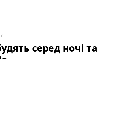
17
будять серед ночі та
ів
ох куточках Європи, і наслідки вже відчули не
вакуацію, сигнали сирен вночі та раптові вирви
анції та Іспанії терміново залишати свої домівки й
ьну спеку, посушливі вітри та накопичену