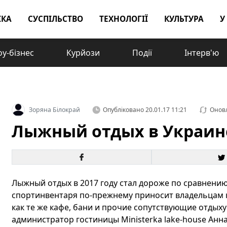
ІКА
СУСПІЛЬСТВО
ТЕХНОЛОГІЇ
КУЛЬТУРА
У
у-бізнес
Курйози
Події
Інтерв'ю
Зоряна Білокрай
Опубліковано
20.01.17 11:21
Онов
Лыжный отдых в Украин
Лыжный отдых в 2017 году стал дороже по сравнени
спортинвентаря по-прежнему приносит владельцам 
как те же кафе, бани и прочие сопутствующие отдыху 
администратор гостиницы Ministerka lake-house Анн