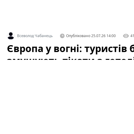
Всеволод Чабанець
Опубліковано
25.07.26 14:00
4
Європа у вогні: туристів 
змушують тікати з готел
Сезонні лісові пожежі цього року загострилися в кільк
тільки місцеві жителі, а й туристи. Оповіщення про е
диму з лісів змусили мешканців курортних регіонів Фр
готелі. Ситуація стала особливо критичною через сил
рослинність, яка слугує паливом для вогню.