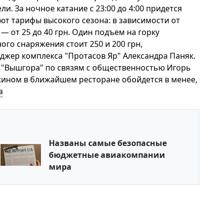
ли. За ночное катание с 23:00 до 4:00 придется
уют тарифы высокого сезона: в зависимости от
— от 25 до 40 грн. Один подъем на горку
ного снаряжения стоит 250 и 200 грн,
еджер комплекса "Протасов Яр" Александра Паняк.
 "Вышгора" по связям с общественностью Игорь
жином в ближайшем ресторане обойдется в менее,
a
Названы самые безопасные
бюджетные авиакомпании
мира