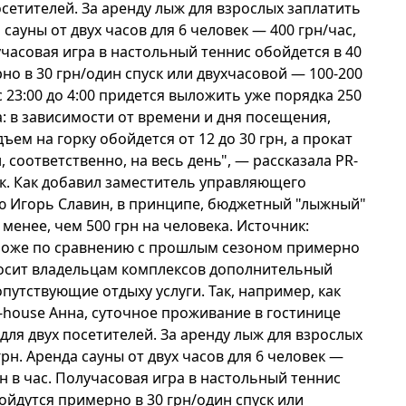
посетителей. За аренду лыж для взрослых заплатить
 сауны от двух часов для 6 человек — 400 грн/час,
учасовая игра в настольный теннис обойдется в 40
рно в 30 грн/один спуск или двухчасовой — 100-200
с 23:00 до 4:00 придется выложить уже порядка 250
а: в зависимости от времени и дня посещения,
ъем на горку обойдется от 12 до 30 грн, а прокат
 соответственно, на весь день", — рассказала PR-
к. Как добавил заместитель управляющего
ю Игорь Славин, в принципе, бюджетный "лыжный"
менее, чем 500 грн на человека. Источник:
ороже по сравнению с прошлым сезоном примерно
носит владельцам комплексов дополнительный
опутствующие отдыху услуги. Так, например, как
e-house Анна, суточное проживание в гостинице
 для двух посетителей. За аренду лыж для взрослых
грн. Аренда сауны от двух часов для 6 человек —
рн в час. Получасовая игра в настольный теннис
бойдутся примерно в 30 грн/один спуск или