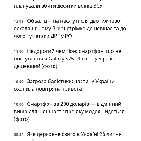
планували вбити десятки воїнів ЗСУ
Обвал цін на нафту після двотижневої
12:01
ескалації: чому Brent стрімко дешевшає та до
чого тут атаки ДРГ у РФ
Недорогий чемпіон: смартфон, що не
11:00
поступається Galaxy S25 Ultra — у 5 разів
дешевший (фото)
Загроза балістики: частину України
10:00
охопила повітряна тривога
Смартфон за 200 доларів — відмінний
10:00
вибір для більшості: про яку модель йдеться
(фото)
Яке церковне свято в Україні 28 липня:
08:34