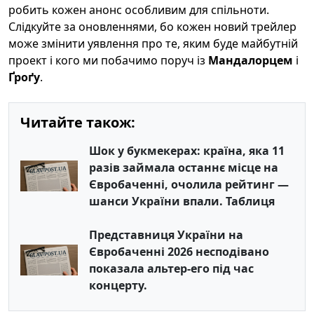
робить кожен анонс особливим для спільноти.
Слідкуйте за оновленнями, бо кожен новий трейлер
може змінити уявлення про те, яким буде майбутній
проект і кого ми побачимо поруч із
Мандалорцем
і
Ґроґу
.
Читайте також:
Шок у букмекерах: країна, яка 11
разів займала останнє місце на
Євробаченні, очолила рейтинг —
шанси України впали. Таблиця
Представниця України на
Євробаченні 2026 несподівано
показала альтер-его під час
концерту.