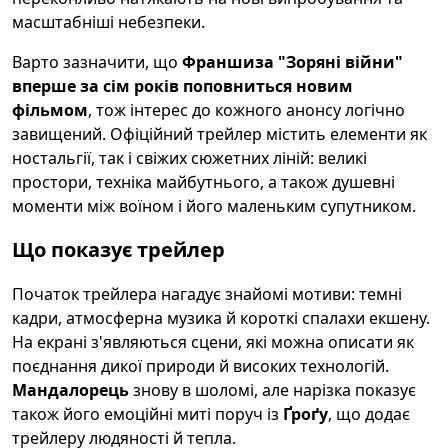
масштабніші небезпеки.
Варто зазначити, що
Франшиза "Зоряні війни"
вперше за сім років поповниться новим
фільмом
, тож інтерес до кожного анонсу логічно
завищений. Офіційний трейлер містить елементи як
ностальгії, так і свіжих сюжетних ліній: великі
простори, техніка майбутнього, а також душевні
моменти між воїном і його маленьким супутником.
Що показує трейлер
Початок трейлера нагадує знайомі мотиви: темні
кадри, атмосферна музика й короткі спалахи екшену.
На екрані з'являються сцени, які можна описати як
поєднання дикої природи й високих технологій.
Мандалорець
знову в шоломі, але нарізка показує
також його емоційні миті поруч із
Ґроґу
, що додає
трейлеру людяності й тепла.