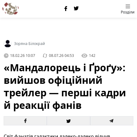
Розділи
Зоряна Білокрай
18.02.26 10:07
08.07.26 04:53
142
«Мандалорець і Ґроґу»:
вийшов офіційний
трейлер — перші кадри
й реакції фанів
Світ фанатів галактики далеко-далеко відчув