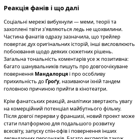
Реакція фанів і що далі
Соціальні мережі вибухнули — меми, теорії та
захоплені твіти з'являються ледь не щохвилини.
Частина фанатів одразу зазначила, що трейлер
повертає дух оригінальних історій, інші висловлюють
побоювання щодо деяких сюжетних рішень.
Загальна тональність коментарів усе ж позитивна:
багато шанувальників пишуть про довгоочікуване
повернення
Мандалорця
і про особливу
прихильність до
Ґроґу
, називаючи їхній тандем
головною причиною прийти в кінотеатри.
Крім фанатських реакцій, аналітики звертають увагу
на комерційний потенціал майбутнього фільму.
Після довгої перерви у франшизі, новий проект може
стати платформою для подальшого розвитку
всесвіту, запуску спін-офів і повернення інших
легендарних персонажів. Багато експертів також