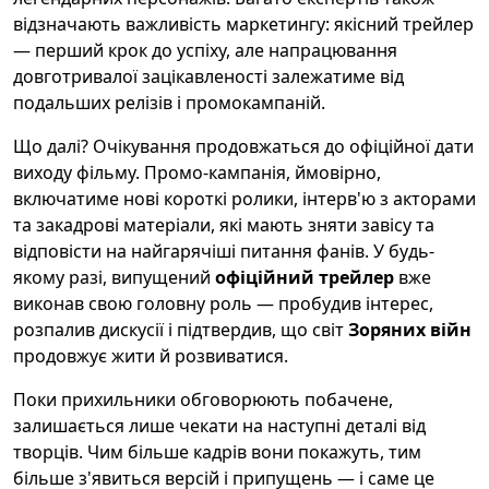
відзначають важливість маркетингу: якісний трейлер
— перший крок до успіху, але напрацювання
довготривалої зацікавленості залежатиме від
подальших релізів і промокампаній.
Що далі? Очікування продовжаться до офіційної дати
виходу фільму. Промо-кампанія, ймовірно,
включатиме нові короткі ролики, інтерв'ю з акторами
та закадрові матеріали, які мають зняти завісу та
відповісти на найгарячіші питання фанів. У будь-
якому разі, випущений
офіційний трейлер
вже
виконав свою головну роль — пробудив інтерес,
розпалив дискусії і підтвердив, що світ
Зоряних війн
продовжує жити й розвиватися.
Поки прихильники обговорюють побачене,
залишається лише чекати на наступні деталі від
творців. Чим більше кадрів вони покажуть, тим
більше з'явиться версій і припущень — і саме це