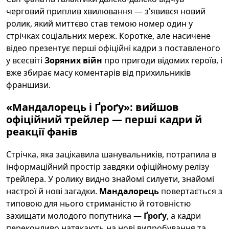
черговий приплив хвилювання — з'явився новий
ролик, який миттєво став темою номер один у
стрічках соціальних мереж. Коротке, але насичене
відео презентує перші офіційні кадри з поставленого
у всесвіті
Зоряних війн
про пригоди відомих героїв, і
вже збирає масу коментарів від прихильників
франшизи.
«Мандалорець і Ґроґу»: вийшов
офіційний трейлер — перші кадри й
реакції фанів
Стрічка, яка зацікавила шанувальників, потрапила в
інформаційний простір завдяки офіційному релізу
трейлера. У ролику видно знайомі силуети, знайомі
настрої й нові загадки.
Мандалорець
повертається з
типовою для нього стриманістю й готовністю
захищати молодого попутника —
Ґроґу
, а кадри
переконливо натякають на нові випробування та