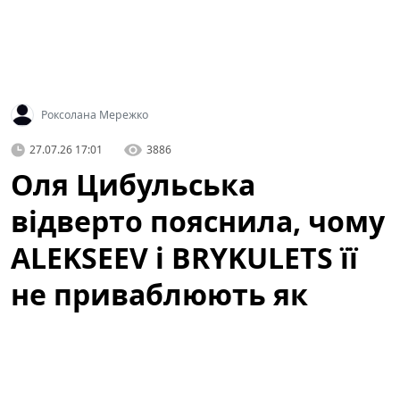
Роксолана Мережко
27.07.26 17:01
3886
Оля Цибульська
відверто пояснила, чому
ALEKSEEV і BRYKULETS її
не приваблюють як
чоловіки