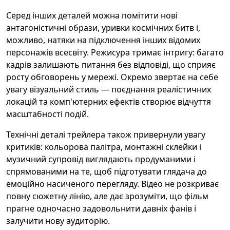
Серед інших деталей можна помітити нові
антагоністичні образи, уривки космічних битв і,
можливо, натяки на підключення інших відомих
персонажів всесвіту. Режисура тримає інтригу: багато
кадрів залишають питання без відповіді, що сприяє
росту обговорень у мережі. Окремо звертає на себе
увагу візуальний стиль — поєднання реалістичних
локацій та комп'ютерних ефектів створює відчуття
масштабності подій.
Технічні деталі трейлера також привернули увагу
критиків: кольорова палітра, монтажні склейки і
музичний супровід виглядають продуманими і
спрямованими на те, щоб підготувати глядача до
емоційно насиченого перегляду. Відео не розкриває
повну сюжетну лінію, але дає зрозуміти, що фільм
прагне одночасно задовольнити давніх фанів і
залучити нову аудиторію.