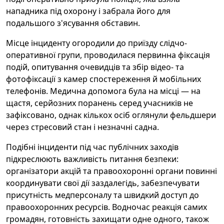
нападника під охорону і забрала його для
подальшого з'ясування обставин.
Місце інциденту огородили до приїзду слідчо-
оперативної групи, проводилася первинна фіксація
подій, опитування очевидців та збір відео- та
фотофіксації з камер спостереження й мобільних
телефонів. Медична допомога була на місці — на
щастя, серйозних поранень серед учасників не
зафіксовано, однак кількох осіб оглянули фельдшери
через стресовий стан і незначні садна.
Подібні інциденти під час публічних заходів
підкреслюють важливість питання безпеки:
організатори акцій та правоохоронні органи повинні
координувати свої дії заздалегідь, забезпечувати
присутність медперсоналу та швидкий доступ до
правоохоронних ресурсів. Водночас реакція самих
громадян, готовність захищати одне одного, також