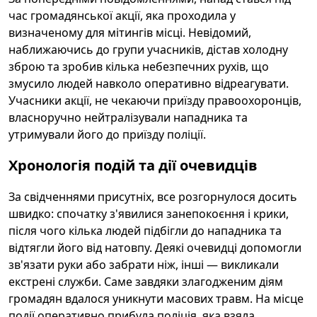
час громадянської акції, яка проходила у
визначеному для мітингів місці. Невідомий,
наближаючись до групи учасників, дістав холодну
зброю та зробив кілька небезпечних рухів, що
змусило людей навколо оперативно відреагувати.
Учасники акції, не чекаючи приїзду правоохоронців,
власноручно нейтралізували нападника та
утримували його до приїзду поліції.
Хронологія подій та дії очевидців
За свідченнями присутніх, все розгорнулося досить
швидко: спочатку з'явилися занепокоєння і крики,
після чого кілька людей підбігли до нападника та
відтягли його від натовпу. Деякі очевидці допомогли
зв'язати руки або забрати ніж, інші — викликали
екстрені служби. Саме завдяки злагодженим діям
громадян вдалося уникнути масових травм. На місце
події оперативно прибула поліція, яка взяла