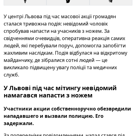
У центрі Львова під час масової акції громадян
сталася тривожна подія: невідомий чоловік
спробував напасти на учасників з ножем. За
свідченнями очевидців, оперативна реакція самих
людей, які перебували поруч, допомогла запобігти
жахливим наслідкам. Подія відбулася на відкритому
майданчику, де зібралися сотні людей — це
викликало підвищену увагу поліції та медичних
служб.
У Львові під час мітингу невідомий
намагався напасти з ножем
Участники акции собственноручно обезвредили
нападавшего и вызвали полицию. Его
задержали.
За попередніми повідомленнями, напад стався під