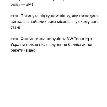
боїв» — ЗМІ
Покинута під кущем: кішку, яку господиня
03:00
вигнала, знайшли через місяць — у якому вона
стані
Фантастична живучість: VW Touareg з
03:00
України поїхав після влучення баллістичної
ракети (відео)
Астрономи вперше виявили антиматерію
02:34
поза Молочним Шляхом — вона інша, ніж
вважали (фото)
Патрульні встигли вибігти з авто перед
02:34
ударом: у Краматорську є поранений
Пожежна криза у Франції — Макрон
02:01