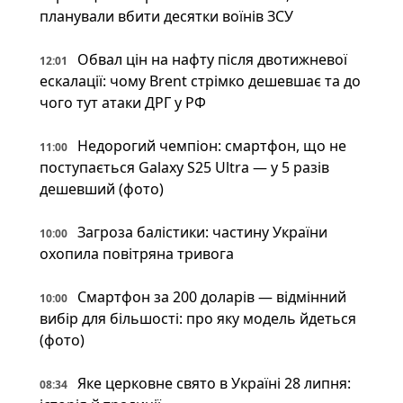
планували вбити десятки воїнів ЗСУ
Обвал цін на нафту після двотижневої
12:01
ескалації: чому Brent стрімко дешевшає та до
чого тут атаки ДРГ у РФ
Недорогий чемпіон: смартфон, що не
11:00
поступається Galaxy S25 Ultra — у 5 разів
дешевший (фото)
Загроза балістики: частину України
10:00
охопила повітряна тривога
Смартфон за 200 доларів — відмінний
10:00
вибір для більшості: про яку модель йдеться
(фото)
Яке церковне свято в Україні 28 липня:
08:34