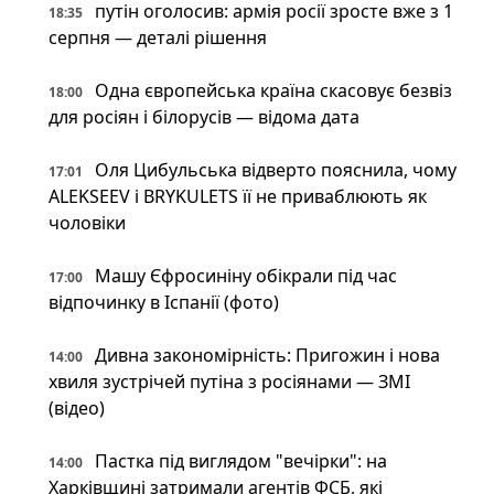
путін оголосив: армія росії зросте вже з 1
18:35
серпня — деталі рішення
Одна європейська країна скасовує безвіз
18:00
для росіян і білорусів — відома дата
Оля Цибульська відверто пояснила, чому
17:01
ALEKSEEV і BRYKULETS її не приваблюють як
чоловіки
Машу Єфросиніну обікрали під час
17:00
відпочинку в Іспанії (фото)
Дивна закономірність: Пригожин і нова
14:00
хвиля зустрічей путіна з росіянами — ЗМІ
(відео)
Пастка під виглядом "вечірки": на
14:00
Харківщині затримали агентів ФСБ, які