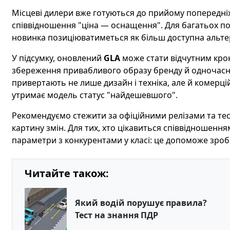
Місцеві дилери вже готуються до прийому попередніх
співвідношення "ціна — оснащення". Для багатьох п
новинка позиціюватиметься як більш доступна альт
У підсумку, оновлений
GLA
може стати відчутним крок
збереження привабливого образу бренду й одночасно
привертають не лише дизайн і техніка, але й комерці
утримає модель статус "найдешевшого".
Рекомендуємо стежити за офіційними релізами та те
картину змін. Для тих, хто цікавиться співвідношення
параметри з конкурентами у класі: це допоможе зроб
Читайте також:
Який водій порушує правила?
Тест на знання ПДР