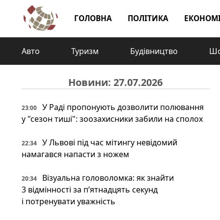
ГОЛОВНА
ПОЛІТИКА
ЕКОНОМ
Авто
Туризм
Будівництво
Шо
Новини: 27.07.2026
У Раді пропонують дозволити полювання
23:00
у "сезон тиші": зоозахисники забили на сполох
У Львові під час мітингу невідомий
22:34
намагався напасти з ножем
Візуальна головоломка: як знайти
20:34
3 відмінності за п’ятнадцять секунд
і потренувати уважність