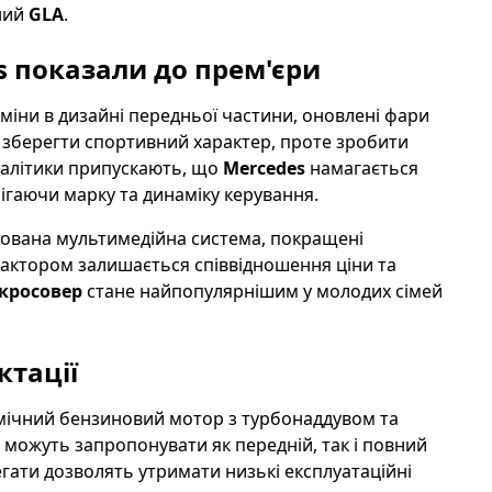
ний
GLA
.
 показали до прем'єри
зміни в дизайні передньої частини, оновлені фари
 зберегти спортивний характер, проте зробити
алітики припускають, що
Mercedes
намагається
ігаючи марку та динаміку керування.
ізована мультимедійна система, покращені
фактором залишається співвідношення ціни та
кросовер
стане найпопулярнішим у молодих сімей
ктації
мічний бензиновий мотор з турбонаддувом та
можуть запропонувати як передній, так і повний
регати дозволять утримати низькі експлуатаційні