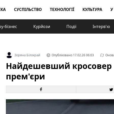
ІКА
СУСПІЛЬСТВО
ТЕХНОЛОГІЇ
КУЛЬТУРА
У
у-бізнес
Курйози
Події
Інтерв'ю
Зоряна Білокрай
Опубліковано
17.02.26 06:03
Онов
Найдешевший кросовер 
прем'єри