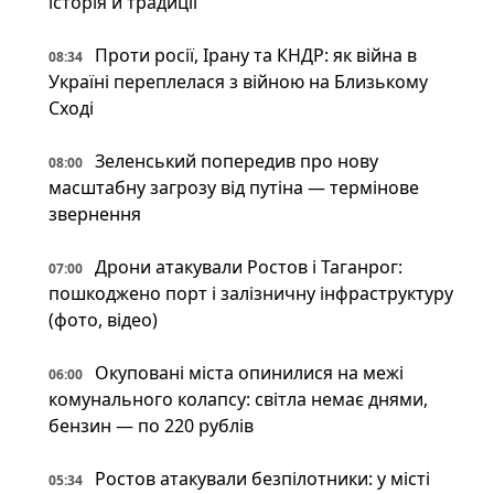
історія й традиції
Проти росії, Ірану та КНДР: як війна в
08:34
Україні переплелася з війною на Близькому
Сході
Зеленський попередив про нову
08:00
масштабну загрозу від путіна — термінове
звернення
Дрони атакували Ростов і Таганрог:
07:00
пошкоджено порт і залізничну інфраструктуру
(фото, відео)
Окуповані міста опинилися на межі
06:00
комунального колапсу: світла немає днями,
бензин — по 220 рублів
Ростов атакували безпілотники: у місті
05:34