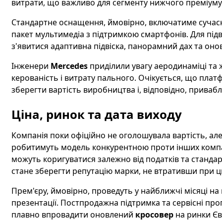
витрати, що важливо для сегменту нижчого преміуму
Стандартне оснащення, ймовірно, включатиме сучасні
пакет мультимедіа з підтримкою смартфонів. Для пі
з'явитися адаптивна підвіска, панорамний дах та онов
Інженери
Mercedes
приділили увагу аеродинаміці та 
керованість і витрату пального. Очікується, що пла
зберегти вартість виробництва і, відповідно, приваб
Ціна, ринок та дата виходу
Компанія поки офіційно не оголошувала вартість, але
робитимуть модель конкурентною проти інших компак
можуть коригуватися залежно від податків та станда
стане зберегти репутацію марки, не втративши при ц
Прем'єру, ймовірно, проведуть у найближчі місяці н
презентації. Постпродажна підтримка та сервісні пр
плавно впровадити оновлений
кросовер
на ринки Єв