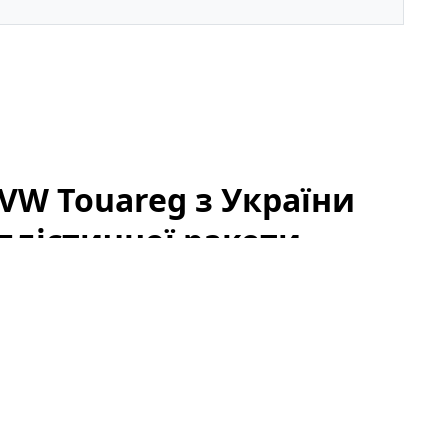
VW Touareg з України
ллістичної ракети
 годин набрало сотні тисяч переглядів:
Volkswagen
ллістичної ракети все ж поїхав. Подія викликала
лонтерів і пересічних користувачів, адже ролик