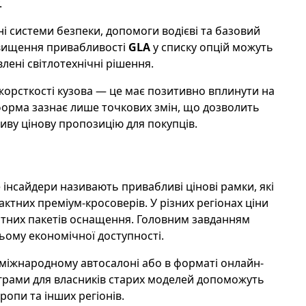
.
 системи безпеки, допомоги водієві та базовий
двищення привабливості
GLA
у списку опцій можуть
лені світлотехнічні рішення.
жорсткості кузова — це має позитивно вплинути на
тформа зазнає лише точкових змін, що дозволить
ливу цінову пропозицію для покупців.
 інсайдери називають привабливі цінові рамки, які
тних преміум-кросоверів. У різних регіонах ціни
ртних пакетів оснащення. Головним завданням
ьому економічної доступності.
а міжнародному автосалоні або в форматі онлайн-
ограми для власників старих моделей допоможуть
ропи та інших регіонів.