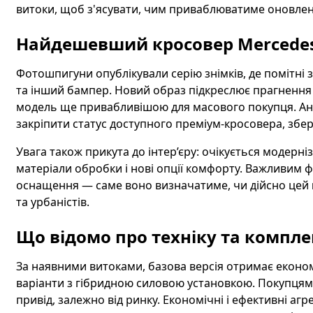
витоки, щоб з'ясувати, чим приваблюватиме оновле
Найдешевший кросовер Mercedes
Фотошпигуни опублікували серію знімків, де помітні 
та інший бампер. Новий образ підкреслює прагнення
модель ще привабливішою для масового покупця. Ан
закріпити статус доступного преміум-кросовера, збер
Увага також прикута до інтер’єру: очікується модерн
матеріали обробки і нові опції комфорту. Важливим 
оснащення — саме воно визначатиме, чи дійсно цей
та урбаністів.
Що відомо про техніку та компле
За наявними витоками, базова версія отримає еконо
варіанти з гібридною силовою установкою. Покупцям 
привід, залежно від ринку. Економічні і ефективні аг