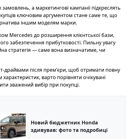
 замовлень, а маркетингові кампанії підкреслять
окупців ключовим аргументом стане саме те, що
ернатива іншим моделям марки.
ом Mercedes до розширення клієнтської бази,
го забезпечення прибутковості. Пильну увагу
йна стратегія — саме вона визначатиме, чи
ст-драйвами після прем'єри, щоб отримати повну
м характеристик, варто порівняти очікувані
ити зважений вибір при покупці.
Новий бюджетник Honda
здивував: фото та подробиці