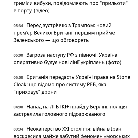
гриміли вибухи, повідомляють про "прильоти"
в порту. (відео)
Перед зустріччю з Трампом: новий
05:34
прем'єр Великої Британії першим прийме
Зеленського — що обговорять
Загроза наступу РФ з півночі: Україна
05:00
оперативно будує нові лінії укріплень (фото)
Британія передасть Україні права на Stone
05:00
Cloak: що відомо про систему РЕБ, яка
"приховує" дрони
Напад на ЛГБТКІ+ прайд у Берліні: поліція
04:00
застрелила головного підозрюваного
Неокаперство XXI століття: війна в Ірані
03:34
воскресила майже забутий феномен «морських