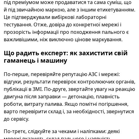
під преміумом може продаватися та сама суміш, що
й під звичайною маркою, але з іншим етикетуванням.
Це підтверджували вибіркові лабораторні
тестування. Отже, довіра до конкретної мережі і
прозорість інформації про походження пального є
важливішими, ніж виключно цінове маркування.
Що радить експерт: як захистити свій
гаманець і машину
По-перше, перевіряйте репутацію АЗС і мережі:
відгуки, результати перевірок контролюючих органів,
публікації в ЗМІ. По-друге, звертайте увагу на реакцію
двигуна після заправки — детонацію, плавність
роботи, витрату палива. Якщо помітні погіршення,
варто перевірити склад і, за необхідності, звернутися
до сервісу.
По-третє, слідкуйте за чеками і наліпками: деякі
мережі вказують склад пального і наявність