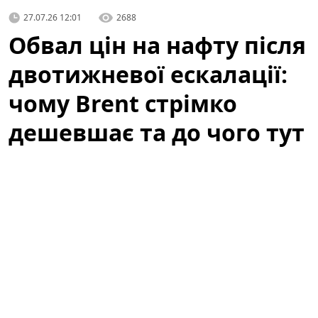
27.07.26 12:01
2688
Обвал цін на нафту після
двотижневої ескалації:
чому Brent стрімко
дешевшає та до чого тут
атаки ДРГ у РФ
Світові котирування нафти стрімко впали після того,
як
США
та
Іран
утрималися від нових атак у вихідні,
подавши ринку перший сигнал про можливу
деескалацію та відновлення судноплавства. Цей
сигнал відразу вплинув на очікування трейдерів