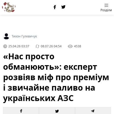
Розділи
Тихон Гулевичук
25.04.26 03:37
08.07.26 04:54
4538
«Нас просто
обманюють»: експерт
розвіяв міф про преміум
і звичайне паливо на
українських АЗС