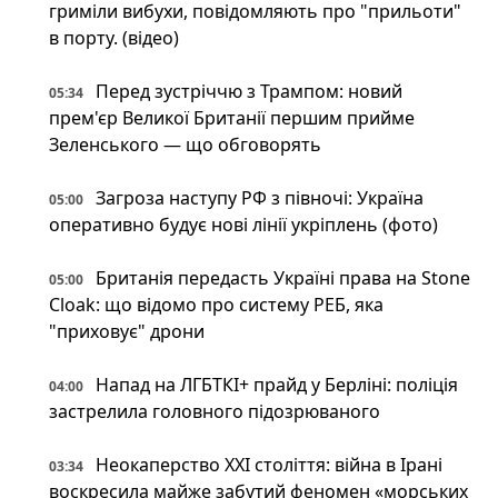
гриміли вибухи, повідомляють про "прильоти"
в порту. (відео)
Перед зустріччю з Трампом: новий
05:34
прем'єр Великої Британії першим прийме
Зеленського — що обговорять
Загроза наступу РФ з півночі: Україна
05:00
оперативно будує нові лінії укріплень (фото)
Британія передасть Україні права на Stone
05:00
Cloak: що відомо про систему РЕБ, яка
"приховує" дрони
Напад на ЛГБТКІ+ прайд у Берліні: поліція
04:00
застрелила головного підозрюваного
Неокаперство XXI століття: війна в Ірані
03:34
воскресила майже забутий феномен «морських