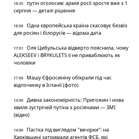
путін оголосив: армія росії зросте вже з 1
18:35
серпня — деталі рішення
Одна європейська країна скасовує безвіз
18:00
для росіян і білорусів — відома дата
Оля Цибульська відверто пояснила, чому
17:01
ALEKSEEV і BRYKULETS її не приваблюють як
чоловіки
Машу Єфросиніну обікрали під час
17:00
відпочинку в Іспанії (фото)
Дивна закономірність: Пригожин і нова
14:00
хвиля зустрічей путіна з росіянами — ЗМІ
(відео)
Пастка під виглядом "вечірки": на
14:00
Харківщині затримали агентів ФСБ, які