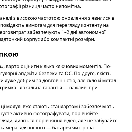
тографії різниця часто непомітна.
анелі з високою частотою оновлення з'явилися в
ідповідають вимогам для перегляду контенту на
енерговитрат забезпечують 1–2 дні автономної
надтонкий корпус або компактні розміри.
упкою
, варто оцінити кілька ключових моментів. По-
улярні апдейти безпеки та ОС. По-друге, якість
ти дуже добрим за довговічністю, але скло й метал
дтримка і локальна гарантія — важливі при
 — ці модулі вже стають стандартом і забезпечують
нуєте активно фотографувати, порівняйте
ляди, дивіться порівняння відео, але не забувайте
 камера, для іншого — батарея чи ігрова