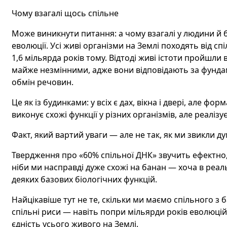
Чому взагалі щось спільне
Може виникнути питання: а чому взагалі у людини й 
еволюції. Усі живі організми на Землі походять від с
1,6 мільярда років тому. Відтоді живі істоти пройшли
майже незмінними, адже вони відповідають за фундам
обмін речовин.
Це як із будинками: у всіх є дах, вікна і двері, але фор
виконує схожі функції у різних організмів, але реалізу
Факт, який вартий уваги — але не так, як ми звикли д
Твердження про «60% спільної ДНК» звучить ефектно,
ніби ми насправді дуже схожі на банан — хоча в реал
деяких базових біологічних функцій.
Найцікавіше тут не те, скільки ми маємо спільного з 
спільні риси — навіть попри мільярди років еволюцій
єдність усього живого на Землі.