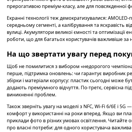
прерогативою преміум-класу, але для повсякденної фо
Екранні технології теж демократизувалися: AMOLED-п
середньому сегменті, а калібрування та яскравість в
вулиці. Акумулятори великої ємності та оптимізації 
роботи, що для багатьох користувачів важливіше за 
На що звертати увагу перед пок
Щоб не помилитися з вибором «недорогого чемпіона»
перше, підтримка оновлень: чи гарантує виробник рег
збірки і матеріали корпусу: пластик сьогодні може бу
додають преміумного відчуття. По-третє, сервісна пі
виникненні проблем.
Також зверніть увагу на моделі з NFC, Wi‑Fi 6/6E і 5G
комфорт у використанні на роки вперед. Якщо ви пла
приклади фото в різних умовах освітлення. Читайте ог
про власні потреби: для одного користувача важлива