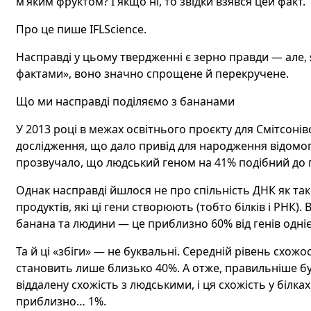
м’яким фруктом? І якщо ні, то звідки взявся цей факт.
Про це пише IFLScience.
Насправді у цьому твердженні є зерно правди — але,
фактами», воно значно спрощене й перекручене.
Що ми насправді поділяємо з бананами
У 2013 році в межах освітнього проєкту для Смітсоні
дослідження, що дало привід для народження відомого
прозвучало, що людський геном на 41% подібний до 
Однак насправді йшлося не про спільність ДНК як такої
продуктів, які ці гени створюють (тобто білків і РНК).
банана та людини — це приблизно 60% від генів однієї
Та й ці «збіги» — не буквальні. Середній рівень схожо
становить лише близько 40%. А отже, правильніше бу
віддалену схожість з людськими, і ця схожість у білк
приблизно… 1%.