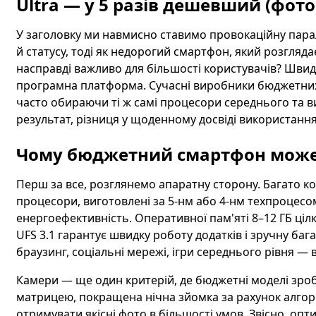
Ultra — у 5 разів дешевший (фото
У заголовку ми навмисно ставимо провокаційну пар
й статусу, тоді як недорогий смартфон, який розгляд
насправді важливо для більшості користувачів? Швидк
програмна платформа. Сучасні виробники бюджетних 
часто обираючи ті ж самі процесори середнього та вищ
результат, різниця у щоденному досвіді використання
Чому бюджетний смартфон може
Перш за все, розглянемо апаратну сторону. Багато к
процесори, виготовлені за 5-нм або 4-нм техпроцесо
енергоефективність. Оперативної пам'яті 8–12 ГБ ціл
UFS 3.1 гарантує швидку роботу додатків і зручну баг
браузинг, соціальні мережі, ігри середнього рівня — в
Камери — ще один критерій, де бюджетні моделі зро
матрицею, покращена нічна зйомка за рахунок алгор
отримувати якісні фото в більшості умов. Звісно, оп