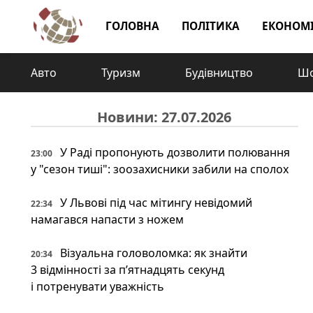
ГОЛОВНА
ПОЛІТИКА
ЕКОНОМ
Авто
Туризм
Будівництво
Шо
Новини: 27.07.2026
У Раді пропонують дозволити полювання
23:00
у "сезон тиші": зоозахисники забили на сполох
У Львові під час мітингу невідомий
22:34
намагався напасти з ножем
Візуальна головоломка: як знайти
20:34
3 відмінності за п’ятнадцять секунд
і потренувати уважність