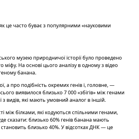
 як це часто буває з популярними «науковими
вського музею природничої історії було проведено
 міфу. На основі цього аналізу в одному з відео
геному банана.
, а про подібність окремих генів і, головне, —
 Всього виявилося близько 7 000 «збігів» між генами
 з видів, які мають умовний аналог в іншій.
сті між білками, які кодуються спільними генами,
де сказати: близько 60% генів банана мають
ах становить близько 40%. У відсотках ДНК — це