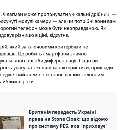
. Флагман може пропонувати унікальні дрібниці —
росунуті модулі камери — але чи потрібні вони вам
о дорогий телефон може бути неоправданою. Як
овує різницю в ціні, відсутнє.
рій, який за ключовими критеріями не
 дешевше. Це робить смартфони значно
кати нові способи диференціації. Якщо ви
рніть увагу на технічні характеристики, приклади
ме бюджетний «чемпіон» стане вашим головним
айближчі роки.
Британія передасть Україні
права на Stone Cloak: що відомо
про систему РЕБ, яка "приховує"