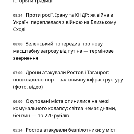
історія й традиції
Проти росії, Ірану та КНДР: як війна в
08:34
Україні переплелася з війною на Близькому
Сході
Зеленський попередив про нову
08:00
масштабну загрозу від путіна — термінове
звернення
Дрони атакували Ростов і Таганрог:
07:00
пошкоджено порт і залізничну інфраструктуру
(фото, відео)
Окуповані міста опинилися на межі
06:00
комунального колапсу: світла немає днями,
бензин — по 220 рублів
Ростов атакували безпілотники: у місті
05:34