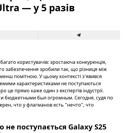
ltra — у 5 разів
багато користувачів: зростаюча конкуренція,
го забезпечення зробили так, що різниця між
енш помітною. У цьому контексті з'явився
ремими характеристиками не поступаються
ро це прямо каже один з експертів індустрії.
и бюджетными был огромным. Сегодня, судя по
ерен, что у флагманов есть "нечто", что
 не поступається Galaxy S25