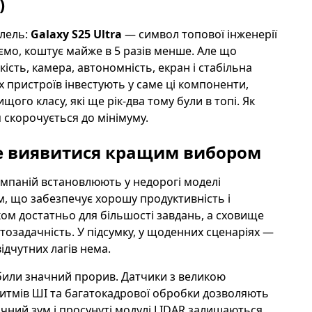
)
алель:
Galaxy S25 Ultra
— символ топової інженерії
аємо, коштує майже в 5 разів менше. Але що
ість, камера, автономність, екран і стабільна
пристроїв інвестують у саме ці компоненти,
ого класу, які ще рік-два тому були в топі. Як
 скорочується до мінімуму.
 виявитися кращим вибором
омпаній встановлюють у недорогі моделі
м, що забезпечує хорошу продуктивність і
ком достатньо для більшості завдань, а сховище
атозадачність. У підсумку, у щоденних сценаріях —
ідчутних лагів нема.
били значний прорив. Датчики з великою
итмів ШІ та багатокадрової обробки дозволяють
тичний зум і просунуті модулі LIDAR залишаються