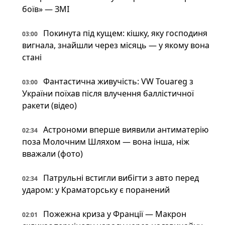
боїв» — ЗМІ
Покинута під кущем: кішку, яку господиня
03:00
вигнала, знайшли через місяць — у якому вона
стані
Фантастична живучість: VW Touareg з
03:00
України поїхав після влучення баллістичної
ракети (відео)
Астрономи вперше виявили антиматерію
02:34
поза Молочним Шляхом — вона інша, ніж
вважали (фото)
Патрульні встигли вибігти з авто перед
02:34
ударом: у Краматорську є поранений
Пожежна криза у Франції — Макрон
02:01