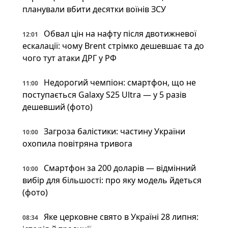
планували вбити десятки воїнів ЗСУ
Обвал цін на нафту після двотижневої
12:01
ескалації: чому Brent стрімко дешевшає та до
чого тут атаки ДРГ у РФ
Недорогий чемпіон: смартфон, що не
11:00
поступається Galaxy S25 Ultra — у 5 разів
дешевший (фото)
Загроза балістики: частину України
10:00
охопила повітряна тривога
Смартфон за 200 доларів — відмінний
10:00
вибір для більшості: про яку модель йдеться
(фото)
Яке церковне свято в Україні 28 липня:
08:34