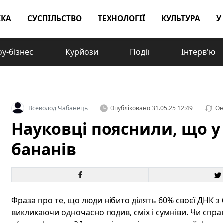
ІКА
СУСПІЛЬСТВО
ТЕХНОЛОГІЇ
КУЛЬТУРА
У
у-бізнес
Курйози
Події
Інтерв'ю
Всеволод Чабанець
Опубліковано
31.05.25 12:49
Он
Науковці пояснили, що у 
бананів
Фраза про те, що люди нібито ділять 60% своєї ДНК з
викликаючи одночасно подив, сміх і сумніви. Чи спра