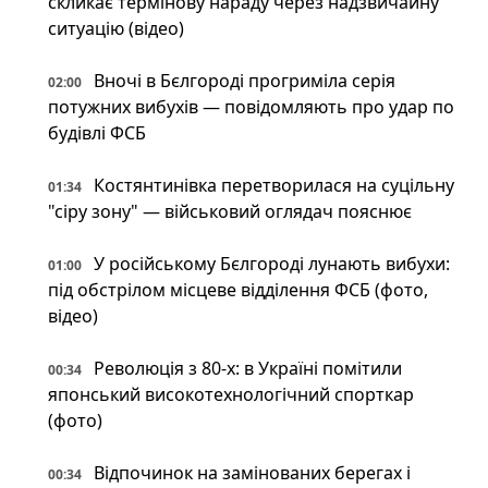
скликає термінову нараду через надзвичайну
ситуацію (відео)
Вночі в Бєлгороді прогриміла серія
02:00
потужних вибухів — повідомляють про удар по
будівлі ФСБ
Костянтинівка перетворилася на суцільну
01:34
"сіру зону" — військовий оглядач пояснює
У російському Бєлгороді лунають вибухи:
01:00
під обстрілом місцеве відділення ФСБ (фото,
відео)
Революція з 80-х: в Україні помітили
00:34
японський високотехнологічний спорткар
(фото)
Відпочинок на замінованих берегах і
00:34