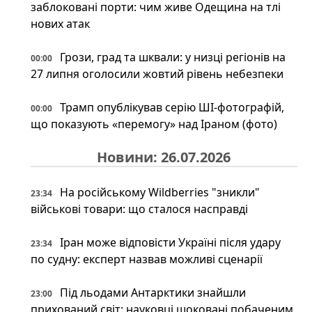
заблоковані порти: чим живе Одещина на тлі
нових атак
Грози, град та шквали: у низці регіонів на
00:00
27 липня оголосили жовтий рівень небезпеки
Трамп опублікував серію ШІ-фотографій,
00:00
що показують «перемогу» над Іраном (фото)
Новини: 26.07.2026
На російському Wildberries "зникли"
23:34
військові товари: що сталося насправді
Іран може відповісти Україні після удару
23:34
по судну: експерт назвав можливі сценарії
Під льодами Антарктики знайшли
23:00
прихований світ: науковці шоковані побаченим