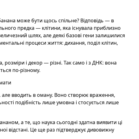
банана може бути щось спільне? Відповідь — в
пільного предка — клітини, яка існувала приблизно
 величезний шлях, але деякі базові гени залишилися
ентальні процеси життя: дихання, поділ клітин,
ма, розміри і декор — різні. Так само і з ДНК: вона
ється по-різному.
умати
 але вводить в оману. Воно створює враження,
ьності подібність лише умовна і стосується лише
бананом, а те, що наука сьогодні здатна виявити ці
ної відстані. Це ще раз підтверджує дивовижну