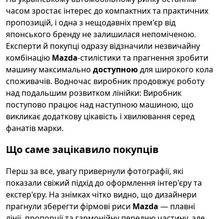
часом зростає інтерес до компактних та практичних
пропозицій, і одна з нещодавніх прем'єр від
японського бренду не залишилася непоміченою.
Експерти й покупці одразу відзначили незвичайну
комбінацію
Mazda
-стилістики та прагнення зробити
машину максимально
доступною
для широкого кола
споживачів. Водночас виробник продовжує роботу
над подальшим розвитком лінійки: Виробник
поступово працює над наступною машиною, що
викликає додаткову цікавість і хвилювання серед
фанатів марки.
Що саме зацікавило покупців
Перш за все, увагу привернули фотографії, які
показали свіжий підхід до оформлення інтер'єру та
екстер'єру. На знімках чітко видно, що дизайнери
прагнули зберегти фірмові риси
Mazda
— плавні
лінії, пропорції та гармонійну передню частину, але