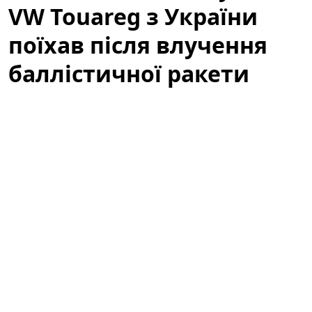
VW Touareg з України
поїхав після влучення
баллістичної ракети
(відео)
У мережі з'явилося вражаюче відео, яке вже за кілька
годин набрало сотні тисяч переглядів:
Volkswagen
Touareg
, зареєстрований в Україні, після влучення
баллістичної ракети все ж поїхав. Подія викликала
широкий резонанс серед автомобільних експертів,
волонтерів і пересічних користувачів, адже ролик
демонструє неймовірну стійкість і живучість техніки
в надзвичайних умовах.