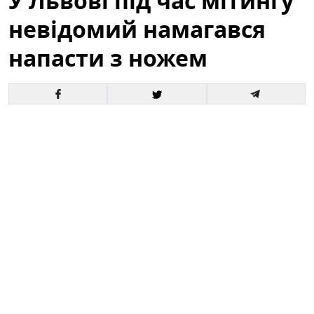
У Львові під час мітингу
невідомий намагався
напасти з ножем
У центрі Львова під час масової акції громадян
сталася тривожна подія: невідомий чоловік
спробував напасти на учасників з ножем. За
свідченнями очевидців, оперативна реакція самих
людей, які перебували поруч, допомогла запобігти
жахливим наслідкам. Подія відбулася на відкритому
майданчику, де зібралися сотні людей — це
викликало підвищену увагу поліції та медичних
служб.
У Львові під час мітингу невідомий
намагався напасти з ножем