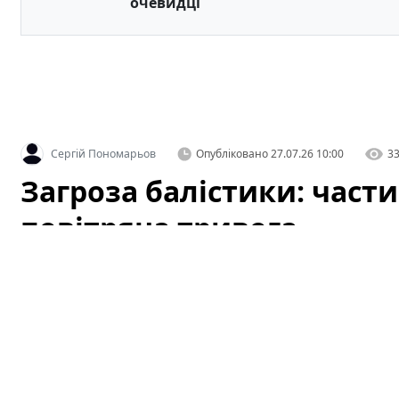
очевидці
Сергій Пономарьов
Опубліковано
27.07.26 10:00
3
Загроза балістики: част
повітряна тривога
У кількох регіонах України оголосили повітряну триво
безпілотних літальних апаратів. Ситуація залишаєтьс
працюють у посиленому режимі, правоохоронні орган
ігнорувати сигнали оповіщення. У статті розглянемо