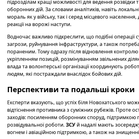
підрозділам кращі можливості для ведення розвідки 
оборонних дій. За словами аналітиків, навіть локальн
мораль як у війську, так і серед місцевого населенн
реакції на ворожі наступи.
Водночас важливо підкреслити, що подібні операції
загрози, руйнування інфраструктури, а також потре
пораненим. Тому одразу після відновлення контролю 
укріпленням позицій, розмінуванням звільнених ділян
влада та волонтерські організації координують роб
людям, які постраждали внаслідок бойових дій.
Перспективи та подальші кроки
Експерти вказують, що успіх біля Новохатського може
відтіснення противника з суміжних рубежів. Проте о
заходів: посиленням оборонних споруд, підтримкою п
розвідувальної роботи.
ЗСУ
й надалі мають зосереджу
вогнем і авіаційною підтримкою, а також на знищенн