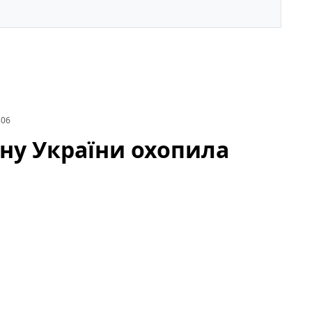
306
ину України охопила
гу через загрозу ракетних ударів і активність
я напруженою: місцеві служби цивільного захисту
и координують дії, а мешканцям радять не
 причини тривоги, райони, яким загрожує