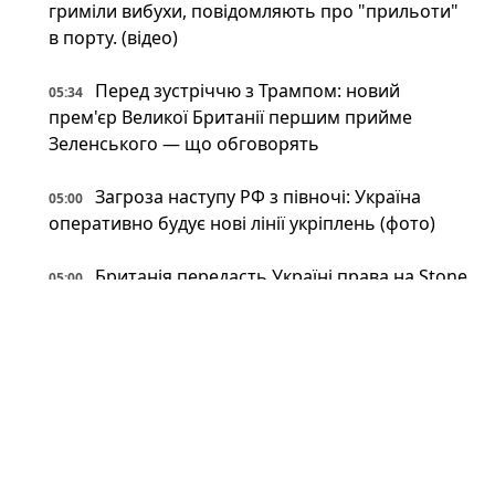
гриміли вибухи, повідомляють про "прильоти"
в порту. (відео)
Перед зустріччю з Трампом: новий
05:34
прем'єр Великої Британії першим прийме
Зеленського — що обговорять
Загроза наступу РФ з півночі: Україна
05:00
оперативно будує нові лінії укріплень (фото)
Британія передасть Україні права на Stone
05:00
Cloak: що відомо про систему РЕБ, яка
"приховує" дрони
Напад на ЛГБТКІ+ прайд у Берліні: поліція
04:00
застрелила головного підозрюваного
Неокаперство XXI століття: війна в Ірані
03:34
воскресила майже забутий феномен «морських