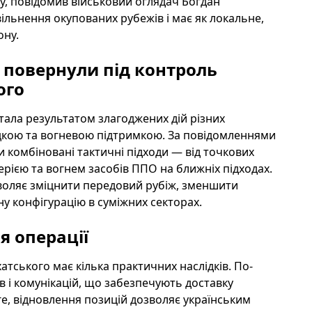
ку, повідомив військовий оглядач Богдан
вільнення окупованих рубежів і має як локальне,
ону.
и повернули під контроль
ого
тала результатом злагоджених дій різних
ідкою та вогневою підтримкою. За повідомленнями
и комбіновані тактичні підходи — від точкових
рією та вогнем засобів ППО на ближніх підходах.
зволяє зміцнити передовий рубіж, зменшити
у конфігурацію в суміжних секторах.
я операції
тського має кілька практичних наслідків. По-
в і комунікацій, що забезпечують доставку
ге, відновлення позицій дозволяє українським