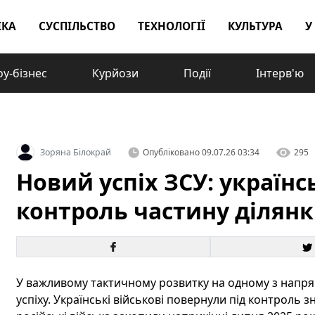
ІКА
СУСПІЛЬСТВО
ТЕХНОЛОГІЇ
КУЛЬТУРА
У
у-бізнес
Курйози
Події
Інтерв'ю
Зоряна Білокрай
Опубліковано
09.07.26 03:34
295
Новий успіх ЗСУ: українс
контроль частину ділянк
У важливому тактичному розвитку на одному з напрям
успіху. Українські військові повернули під контроль 