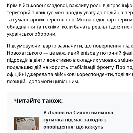
Крім військової складової, важливу роль відіграє ін
територій підвищує міжнародну увагу до подій на пере
та гуманітарних переговорів. Міжнародні партнери
обладнання та техніки, коли бачать реальні досягне
української оборони.
Підсумовуючи, варто зазначити, що повернення під к
Новохатського — це важливий епізод у поточній фазі 
підрозділів діяти ефективно в складних умовах, зміц
подальших дій на користь стабілізації фронту. Про 
офіційні джерела та військові кореспонденти, тоді як
позицій і допомоги цивільним.
Читайте також:
У Львові на Сихові виникла
сутичка під час заходів з
оповіщення: що кажуть