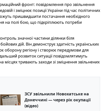
формаційний фронт: повідомлення про звільнення
довій і зміцнює позиції України під час політичних
 можуть пришвидшити постачання необхідного
ння на полі бою, що підкріплюють потреби
онтроль значної частини ділянки біля
бойових дій. Він демонструє здатність українських
нює оборону регіону і створює передумови для
подальший розвиток ситуації повідомлятимуть
 на місцях тривають заходи зі зміцнення звільнених
ЗСУ звільнили Новохатське на
Донеччині — через рік окупації
(відео)