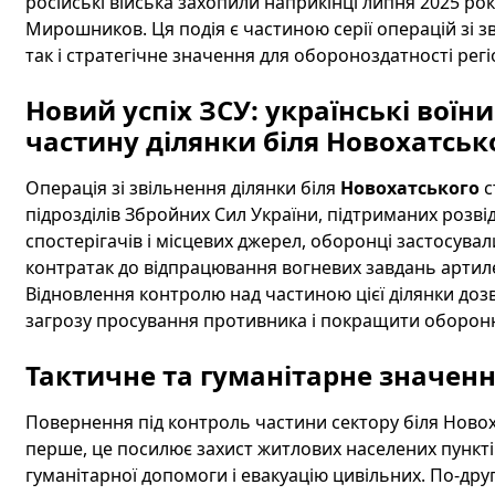
російські війська захопили наприкінці липня 2025 ро
Мирошников. Ця подія є частиною серії операцій зі з
так і стратегічне значення для обороноздатності регі
Новий успіх ЗСУ: українські воїн
частину ділянки біля Новохатськ
Операція зі звільнення ділянки біля
Новохатського
с
підрозділів Збройних Сил України, підтриманих розв
спостерігачів і місцевих джерел, оборонці застосувал
контратак до відпрацювання вогневих завдань артиле
Відновлення контролю над частиною цієї ділянки до
загрозу просування противника і покращити оборонн
Тактичне та гуманітарне значенн
Повернення під контроль частини сектору біля Новоха
перше, це посилює захист житлових населених пункті
гуманітарної допомоги і евакуацію цивільних. По-дру