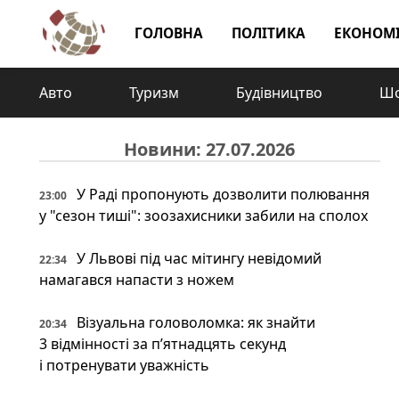
ГОЛОВНА
ПОЛІТИКА
ЕКОНОМ
Авто
Туризм
Будівництво
Шо
Новини: 27.07.2026
У Раді пропонують дозволити полювання
23:00
у "сезон тиші": зоозахисники забили на сполох
У Львові під час мітингу невідомий
22:34
намагався напасти з ножем
Візуальна головоломка: як знайти
20:34
3 відмінності за п’ятнадцять секунд
і потренувати уважність