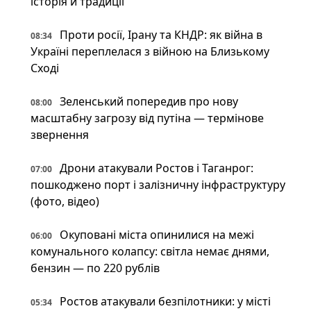
історія й традиції
Проти росії, Ірану та КНДР: як війна в
08:34
Україні переплелася з війною на Близькому
Сході
Зеленський попередив про нову
08:00
масштабну загрозу від путіна — термінове
звернення
Дрони атакували Ростов і Таганрог:
07:00
пошкоджено порт і залізничну інфраструктуру
(фото, відео)
Окуповані міста опинилися на межі
06:00
комунального колапсу: світла немає днями,
бензин — по 220 рублів
Ростов атакували безпілотники: у місті
05:34