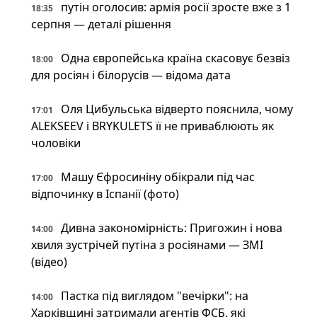
путін оголосив: армія росії зросте вже з 1
18:35
серпня — деталі рішення
Одна європейська країна скасовує безвіз
18:00
для росіян і білорусів — відома дата
Оля Цибульська відверто пояснила, чому
17:01
ALEKSEEV і BRYKULETS її не приваблюють як
чоловіки
Машу Єфросиніну обікрали під час
17:00
відпочинку в Іспанії (фото)
Дивна закономірність: Пригожин і нова
14:00
хвиля зустрічей путіна з росіянами — ЗМІ
(відео)
Пастка під виглядом "вечірки": на
14:00
Харківщині затримали агентів ФСБ, які