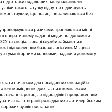
та підготовки подальших наступальних чи
і успіхи такого ґатунку відчутно підвищують
я, демонструючи, що позиції не залишаються без
 супроводжуються ризиками: трапляються мінні
ба в оперативному наданні медичної допомоги
ЗСУ та спеціалізовані служби займаються
ок і відновленням базової логістики. Місцева
оту з гуманітарними конвоями, надаючи допомогу
 стати початком для послідовних операцій із
статочне зміцнення досягається комплексом
остачання, ротацією підрозділів і продовженням
ватися на інтеграції розвідданих з артилерійським
і ворожих вузлів постачання.