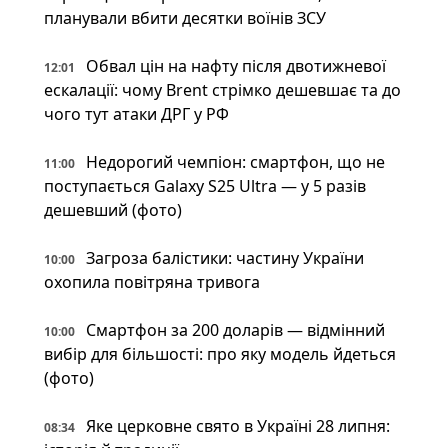
планували вбити десятки воїнів ЗСУ
Обвал цін на нафту після двотижневої
12:01
ескалації: чому Brent стрімко дешевшає та до
чого тут атаки ДРГ у РФ
Недорогий чемпіон: смартфон, що не
11:00
поступається Galaxy S25 Ultra — у 5 разів
дешевший (фото)
Загроза балістики: частину України
10:00
охопила повітряна тривога
Смартфон за 200 доларів — відмінний
10:00
вибір для більшості: про яку модель йдеться
(фото)
Яке церковне свято в Україні 28 липня:
08:34