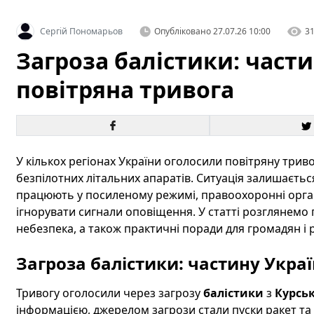
Сергій Пономарьов
Опубліковано
27.07.26 10:00
3
Загроза балістики: част
повітряна тривога
У кількох регіонах України оголосили повітряну триво
безпілотних літальних апаратів. Ситуація залишаєтьс
працюють у посиленому режимі, правоохоронні орган
ігнорувати сигнали оповіщення. У статті розглянемо
небезпека, а також практичні поради для громадян і 
Загроза балістики: частину Укра
Тривогу оголосили через загрозу
балістики
з
Курськ
інформацією, джерелом загрози стали пуски ракет та 