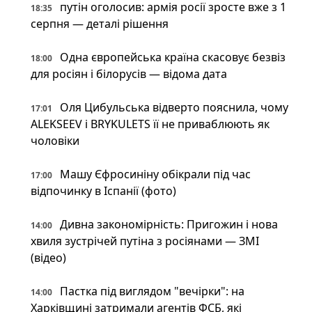
путін оголосив: армія росії зросте вже з 1
18:35
серпня — деталі рішення
Одна європейська країна скасовує безвіз
18:00
для росіян і білорусів — відома дата
Оля Цибульська відверто пояснила, чому
17:01
ALEKSEEV і BRYKULETS її не приваблюють як
чоловіки
Машу Єфросиніну обікрали під час
17:00
відпочинку в Іспанії (фото)
Дивна закономірність: Пригожин і нова
14:00
хвиля зустрічей путіна з росіянами — ЗМІ
(відео)
Пастка під виглядом "вечірки": на
14:00
Харківщині затримали агентів ФСБ, які