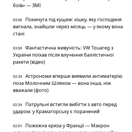
боїв» — ЗМІ
Покинута під кущем: кішку, яку господиня
03:00
вигнала, знайшли через місяць — у якому вона
стані
Фантастична живучість: VW Touareg з
03:00
України поїхав після влучення баллістичної
ракети (відео)
Астрономи вперше виявили антиматерію
02:34
поза Молочним Шляхом — вона інша, ніж
вважали (фото)
Патрульні встигли вибігти з авто перед
02:34
ударом: у Краматорську є поранений
Пожежна криза у Франції — Макрон
02:01