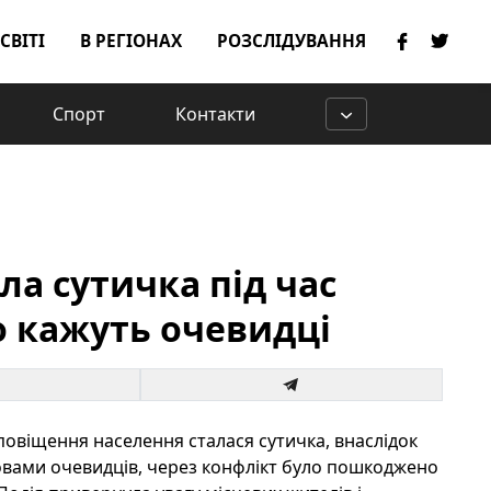
 СВІТІ
В РЕГІОНАХ
РОЗСЛІДУВАННЯ
Спорт
Контакти
ла сутичка під час
о кажуть очевидці
оповіщення населення сталася сутичка, внаслідок
словами очевидців, через конфлікт було пошкоджено