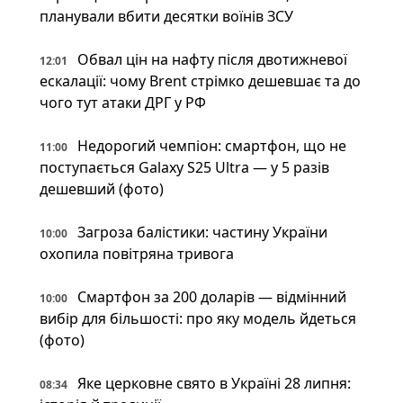
планували вбити десятки воїнів ЗСУ
Обвал цін на нафту після двотижневої
12:01
ескалації: чому Brent стрімко дешевшає та до
чого тут атаки ДРГ у РФ
Недорогий чемпіон: смартфон, що не
11:00
поступається Galaxy S25 Ultra — у 5 разів
дешевший (фото)
Загроза балістики: частину України
10:00
охопила повітряна тривога
Смартфон за 200 доларів — відмінний
10:00
вибір для більшості: про яку модель йдеться
(фото)
Яке церковне свято в Україні 28 липня:
08:34