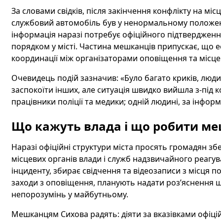
За словами свідків, після закінчення конфлікту на мі
службовий автомобіль був у ненормальному положенн
інформація наразі потребує офіційного підтвердження 
порядком у місті. Частина мешканців припускає, що е
координації між організаторами оповіщення та місц
Очевидець подій зазначив: «Було багато криків, люди
заспокоїти інших, але ситуація швидко вийшла з-під 
працівники поліції та медики; одній людині, за інфор
Що кажуть влада і що робити м
Наразі офіційні структури міста просять громадян збе
місцевих органів влади і служб надзвичайного реагу
інциденту, збирає свідчення та відеозаписи з місця по
заходи з оповіщення, планують надати роз’яснення щ
непорозумінь у майбутньому.
Мешканцям Сихова радять: діяти за вказівками офіці