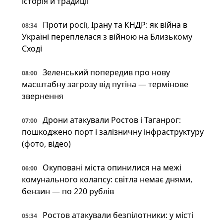
історія й традиції
Проти росії, Ірану та КНДР: як війна в
08:34
Україні переплелася з війною на Близькому
Сході
Зеленський попередив про нову
08:00
масштабну загрозу від путіна — термінове
звернення
Дрони атакували Ростов і Таганрог:
07:00
пошкоджено порт і залізничну інфраструктуру
(фото, відео)
Окуповані міста опинилися на межі
06:00
комунального колапсу: світла немає днями,
бензин — по 220 рублів
Ростов атакували безпілотники: у місті
05:34