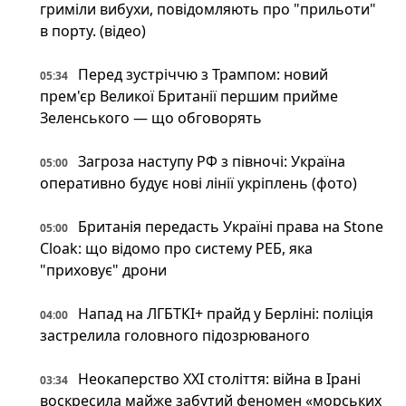
гриміли вибухи, повідомляють про "прильоти"
в порту. (відео)
Перед зустріччю з Трампом: новий
05:34
прем'єр Великої Британії першим прийме
Зеленського — що обговорять
Загроза наступу РФ з півночі: Україна
05:00
оперативно будує нові лінії укріплень (фото)
Британія передасть Україні права на Stone
05:00
Cloak: що відомо про систему РЕБ, яка
"приховує" дрони
Напад на ЛГБТКІ+ прайд у Берліні: поліція
04:00
застрелила головного підозрюваного
Неокаперство XXI століття: війна в Ірані
03:34
воскресила майже забутий феномен «морських