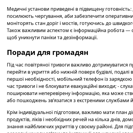
Медичні установи приведені в підвищену готовність: 
посилюють чергування, аби забезпечити оперативн
моніторять стан доріг і мостів, готуючись до швидко
Також важливим аспектом є інформаційна робота — о
щоб уникнути паніки та дезінформації.
Поради для громадян
Під час повітряної тривоги важливо дотримуватися п
перейти в укриття або нижній поверх будівлі, подалі 
першої необхідності, мобільний телефон із зарядкою т
час тривоги і не блокувати евакуаційні виходи; - слух
поширювати неперевірену інформацію, яка може створ
або пошкоджень зв’язатися з екстреними службами й 
Крім індивідуальної підготовки, важливо мати план д
продуктів, ліків і необхідних речей на кілька днів, до
знання найближчих укриттів у своєму районі. Для пі