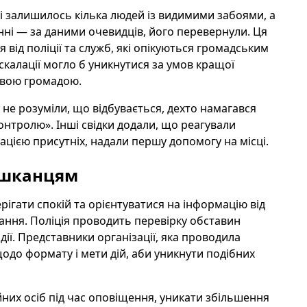
сці залишилось кілька людей із видимими забоями, а
і — за даними очевидців, його перевернули. Ця
від поліції та служб, які опікуються громадським
скалації могло б уникнутися за умов кращої
евою громадою.
 не розуміли, що відбувається, дехто намагався
контролю». Інші свідки додали, що реагували
мацією присутніх, надали першу допомогу на місці.
ешканцям
рігати спокій та орієнтуватися на інформацію від
вання. Поліція проводить перевірку обставин
дії. Представники організації, яка проводила
одо формату і мети дій, аби уникнути подібних
йних осіб під час оповіщення, уникати збільшення