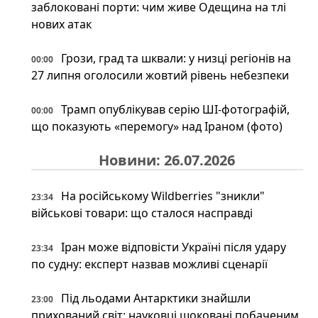
заблоковані порти: чим живе Одещина на тлі
нових атак
Грози, град та шквали: у низці регіонів на
00:00
27 липня оголосили жовтий рівень небезпеки
Трамп опублікував серію ШІ-фотографій,
00:00
що показують «перемогу» над Іраном (фото)
Новини: 26.07.2026
На російському Wildberries "зникли"
23:34
військові товари: що сталося насправді
Іран може відповісти Україні після удару
23:34
по судну: експерт назвав можливі сценарії
Під льодами Антарктики знайшли
23:00
прихований світ: науковці шоковані побаченим