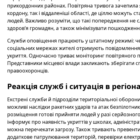
прикордонних районах. Повітряна тривога зачепила 
кордону, так і віддаленіші області, де ціллю можуть 
людей. Важливо розуміти, що такі попередження не сл
здоров’я громадян, а також мінімізувати пошкодження
Служби оповіщення працюють у штатному режимі: чере
соціальних мережах жителі отримують повідомлення пр
укриття. Одночасно триває моніторинг повітряного
Представники місцевої влади закликають зберігати сп
правоохоронців.
Реакція служб і ситуація в регіон
Екстрені служби й підрозділи територіальної оборо
можливі наслідки ракетних ударів та атак безпілотни
розміщення готові прийняти людей у разі серйозного
інформує про наявність укриттів у школах, адміністр
можна перечекати загрозу. Також тривають превентив
додаткове патрулювання територій, перевірки електр