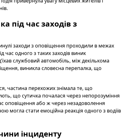
одія привернула увагу місцевих жителів і
ів.
ка під час заходів з
і
минулі заходи з оповіщення проходили в межах
ід час одного з таких заходів виник
’їхав службовий автомобіль, між декількома
віщення, виникла словесна перепалка, що
я, частина перехожих знімала те, що
жують, що сутичка почалася через непорозуміння
ас оповіщення або ж через незадоволення
ою могла стати емоційна реакція одного з водіїв
ичини інциденту