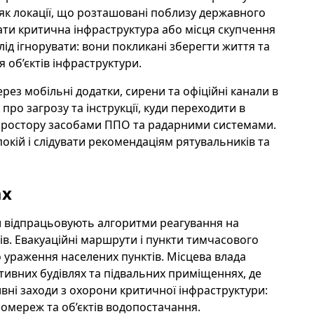
як локації, що розташовані поблизу державного
стати критична інфраструктура або місця скупчення
ід ігнорувати: вони покликані зберегти життя та
 об’єктів інфраструктури.
з мобільні додатки, сирени та офіційні канали в
о загрозу та інструкції, куди переходити в
 простору засобами ППО та радарними системами.
окій і слідувати рекомендаціям рятувальників та
ах
ни відпрацьовують алгоритми реагування на
ків. Евакуаційні маршрути і пункти тимчасового
 ураження населених пунктів. Місцева влада
ативних будівлях та підвальних приміщеннях, де
ні заходи з охорони критичної інфраструктури:
омереж та об’єктів водопостачання.