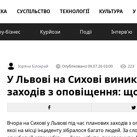
ІКА
СУСПІЛЬСТВО
ТЕХНОЛОГІЇ
КУЛЬТУРА
У
у-бізнес
Курйози
Події
Інтерв'ю
Зоряна Білокрай
Опубліковано
09.07.26 03:00
223
У Львові на Сихові виник
заходів з оповіщення: щ
Вчора на Сихові у Львові під час планових заходів з 
якої на місці інциденту зібралося багато людей. За 