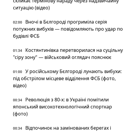
скликає термінову нараду через надзвичайну
ситуацію (відео)
Вночі в Бєлгороді прогриміла серія
02:00
потужних вибухів — повідомляють про удар по
будівлі ФСБ
Костянтинівка перетворилася на суцільну
01:34
"сіру зону" — військовий оглядач пояснює
У російському Бєлгороді лунають вибухи:
01:00
під обстрілом місцеве відділення ФСБ (фото,
відео)
Революція з 80-х: в Україні помітили
00:34
японський високотехнологічний спорткар
(фото)
Відпочинок на замінованих берегах і
00:34