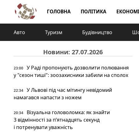
ГОЛОВНА
ПОЛІТИКА
ЕКОНОМ
Авто
Туризм
Будівництво
Шо
Новини: 27.07.2026
У Раді пропонують дозволити полювання
23:00
у "сезон тиші": зоозахисники забили на сполох
У Львові під час мітингу невідомий
22:34
намагався напасти з ножем
Візуальна головоломка: як знайти
20:34
3 відмінності за п’ятнадцять секунд
і потренувати уважність