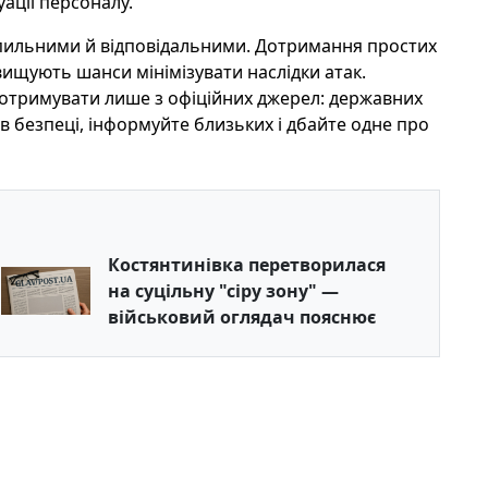
уації персоналу.
и пильними й відповідальними. Дотримання простих
вищують шанси мінімізувати наслідки атак.
 отримувати лише з офіційних джерел: державних
 в безпеці, інформуйте близьких і дбайте одне про
Костянтинівка перетворилася
на суцільну "сіру зону" —
військовий оглядач пояснює