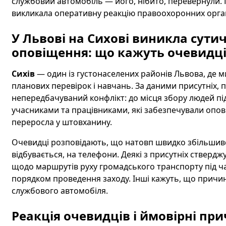
службовий автомобіль — його, нібито, перевернули. П
викликала оперативну реакцію правоохоронних орган
У Львові на Сихові виникла сутич
оповіщення: що кажуть очевидц
Сихів
— один із густонаселених районів Львова, де 
планових перевірок і навчань. За даними присутніх, п
непередбачуваний конфлікт: до місця збору людей під
учасниками та працівниками, які забезпечували опо
переросла у штовханину.
Очевидці розповідають, що натовп швидко збільшивс
відбувається, на телефони. Деякі з присутніх стверд
щодо маршрутів руху громадського транспорту під ч
порядком проведення заходу. Інші кажуть, що причин
службового автомобіля.
Реакція очевидців і ймовірні пр