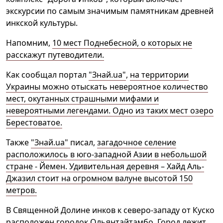
экскурсии по самым значимым памятникам древней
инкской культуры.
Напомним,
10 мест Поднебесной, о которых не
расскажут путеводители.
Как сообщал портал
"Знай.ua"
,
на территории
Украины можно отыскать невероятное количество
мест, окутанных страшными мифами и
невероятными легендами. Одно из таких мест озеро
Берестоватое.
Также
"Знай.ua"
писал,
загадочное селение
расположилось в юго-западной Азии в небольшой
стране - Йемен. Удивительная деревня – Хайд Аль-
Джазил стоит на огромном валуне высотой 150
метров.
В Священной Долине инков к северо-западу от Куско
расположен городок
Ольянтайтамбо
.
Город
лежит