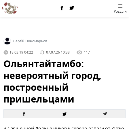
Розділи
Сергій Пономарьов
18.03.19 04:22
07.07.26 10:38
117
Ольянтайтамбо:
невероятный город,
построенный
пришельцами
В Священной Долине инков к северо-западу от Куско