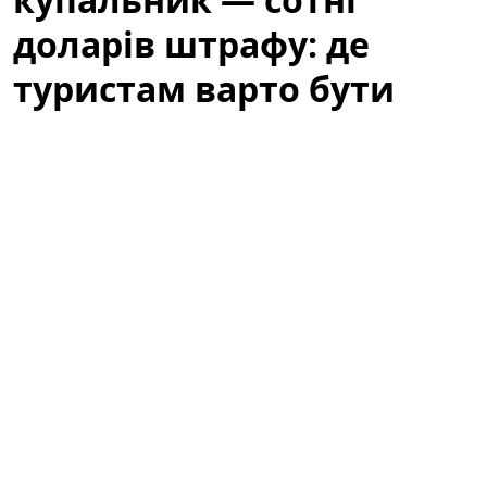
доларів штрафу: де
туристам варто бути
обережними
Літній відпочинок у Барселоні — це пляжі, сонце та
прогулянки узбережжям. Водночас туристів
попереджають: те, що здається звичним пляжним
виглядом, у місті може викликати неприємності.
Варто знати місцеві правила, щоб не зіпсувати собі
відпочинок через необережність або непорозуміння
з муніципальною поліцією.
За звичайний купальник — сотні
доларів штрафу: де туристам варто