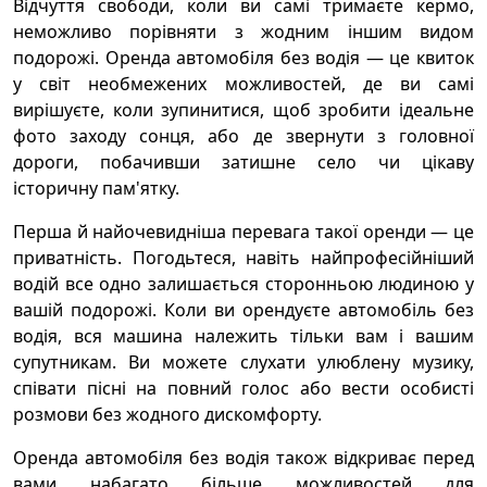
Відчуття свободи, коли ви самі тримаєте кермо,
неможливо порівняти з жодним іншим видом
подорожі. Оренда автомобіля без водія — це квиток
у світ необмежених можливостей, де ви самі
вирішуєте, коли зупинитися, щоб зробити ідеальне
фото заходу сонця, або де звернути з головної
дороги, побачивши затишне село чи цікаву
історичну пам'ятку.
Перша й найочевидніша перевага такої оренди — це
приватність. Погодьтеся, навіть найпрофесійніший
водій все одно залишається сторонньою людиною у
вашій подорожі. Коли ви орендуєте автомобіль без
водія, вся машина належить тільки вам і вашим
супутникам. Ви можете слухати улюблену музику,
співати пісні на повний голос або вести особисті
розмови без жодного дискомфорту.
Оренда автомобіля без водія також відкриває перед
вами набагато більше можливостей для