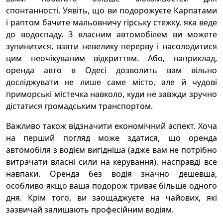
спонтанності. Уявіть, що ви подорожуєте Карпатами
і раптом бачите мальовничу гірську стежку, яка веде
до водоспаду. З власним автомобілем ви можете
зупинитися, взяти невелику перерву і насолодитися
цим неочікуваним відкриттям. Або, наприклад,
оренда авто в Одесі дозволить вам вільно
досліджувати не лише саме місто, але й чудові
приморські містечка навколо, куди не завжди зручно
дістатися громадським транспортом.
Важливо також відзначити економічний аспект. Хоча
на перший погляд може здатися, що оренда
автомобіля з водієм вигідніша (адже вам не потрібно
витрачати власні сили на керування), насправді все
навпаки. Оренда без водія значно дешевша,
особливо якщо ваша подорож триває більше одного
дня. Крім того, ви заощаджуєте на чайових, які
зазвичай залишають професійним водіям.