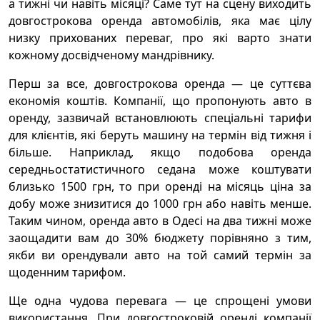
а тижні чи навіть місяці? Саме тут на сцену виходить
довгострокова оренда автомобілів, яка має цілу
низку прихованих переваг, про які варто знати
кожному досвідченому мандрівнику.
Перш за все, довгострокова оренда — це суттєва
економія коштів. Компанії, що пропонують авто в
оренду, зазвичай встановлюють спеціальні тарифи
для клієнтів, які беруть машину на термін від тижня і
більше. Наприклад, якщо подобова оренда
середньостатистичного седана може коштувати
близько 1500 грн, то при оренді на місяць ціна за
добу може знизитися до 1000 грн або навіть менше.
Таким чином, оренда авто в Одесі на два тижні може
заощадити вам до 30% бюджету порівняно з тим,
якби ви орендували авто на той самий термін за
щоденним тарифом.
Ще одна чудова перевага — це спрощені умови
використання. При довгостроковій оренді компанії