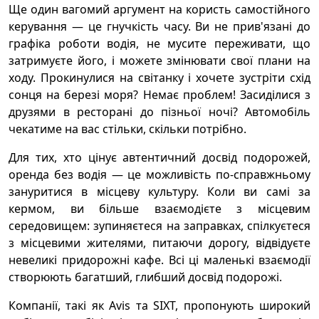
Ще один вагомий аргумент на користь самостійного
керування — це гнучкість часу. Ви не прив'язані до
графіка роботи водія, не мусите переживати, що
затримуєте його, і можете змінювати свої плани на
ходу. Прокинулися на світанку і хочете зустріти схід
сонця на березі моря? Немає проблем! Засиділися з
друзями в ресторані до пізньої ночі? Автомобіль
чекатиме на вас стільки, скільки потрібно.
Для тих, хто цінує автентичний досвід подорожей,
оренда без водія — це можливість по-справжньому
зануритися в місцеву культуру. Коли ви самі за
кермом, ви більше взаємодієте з місцевим
середовищем: зупиняєтеся на заправках, спілкуєтеся
з місцевими жителями, питаючи дорогу, відвідуєте
невеликі придорожні кафе. Всі ці маленькі взаємодії
створюють багатший, глибший досвід подорожі.
Компанії, такі як Avis та SIXT, пропонують широкий