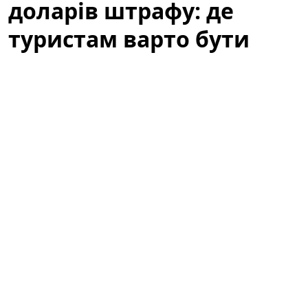
доларів штрафу: де
туристам варто бути
обережними
Літній відпочинок у Барселоні — це пляжі, сонце та
прогулянки узбережжям. Водночас туристів
попереджають: те, що здається звичним пляжним
виглядом, у місті може викликати неприємності.
Варто знати місцеві правила, щоб не зіпсувати собі
відпочинок через необережність або непорозуміння
з муніципальною поліцією.
За звичайний купальник — сотні
доларів штрафу: де туристам варто
бути обережними