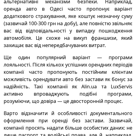
альтернативні механізми безпеки. Наприклад,
оренда авто в Одесі часто пропонує варіант
додаткового страхування, яке коштує незначну суму
(зазвичай 100-300 грн на добу), але повністю звільняє
вас від відповідальності у випадку пошкодження
автомобіля. Це схоже на викуп франшизи, який
захищає вас від непередбачуваних витрат.
Ще один популярний варіант — програми
лояльності. Після кількох успішних орендних періодів
компанії часто пропонують постійним клієнтам
можливість орендувати авто без застави як бонус за
надійність. Такі компанії як Alin.ua та LuxServis
активно впроваджують подібні програми,
розуміючи, що довіра — це двосторонній процес.
Варто відзначити й особливості документального
оформлення при оренді без застави. Зазвичай,
компанії просять надати більше особистих даних: не
лише паспорт та водійські права, але й, наприклад,