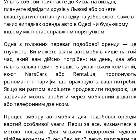
Уявіть собі: ви прилітаєте до Києва на вихідні,
плануєте відвідати друзів у Львові або хочете
влаштувати спонтанну поїздку на узбережжя. Саме в
таких випадках оренда авто в Одесі чи будь-якому
іншому місті стає справжнім порятунком.
Одна з головних переваг подобової оренди — це
гнучкість. Ви можете взяти автомобіль лише на той
час, який вам дійсно потрібен: на день, два або
навіть кілька годин. Більшість українських компаній,
як-от NarsCars або Rental.ua, пропонують
різноманітні тарифи, що враховують ваші потреби.
Якщо ви раптом вирішите продовжити подорож, це
зазвичай можна зробити через мобільний додаток
або телефонним дзвінком.
Процес вибору автомобіля для подобової оренди
вартий особливої уваги. Перш за все, визначтеся з
метою поїздки. Для міських подорожей чудово
підійде економний хетчбек, який легко паркувати та