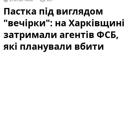
Пастка під виглядом
"вечірки": на Харківщині
затримали агентів ФСБ,
які планували вбити
десятки воїнів ЗСУ
Нещодавнє затримання на Харківщині викрило
масштабну диверсійну операцію, яка могла
призвести до загибелі десятків людей. У центрі уваги
— група, яку правоохоронці пов’язують із
російськими спецслужбами. Розслідування набирає
обертів, а подробиці справи свідчать про те, що