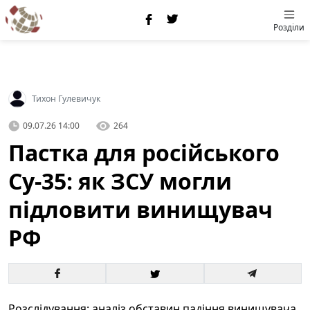
Розділи
Тихон Гулевичук
09.07.26 14:00
264
Пастка для російського
Су-35: як ЗСУ могли
підловити винищувач
РФ
Розслідування: аналіз обставин падіння винищувача