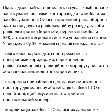
Під засідкою найчастіше мають на увазі комбіноване
застосування розвідки, контррозвідки та мобільних
засобів ураження. Сучасна протиповітряна оборона
здатна поєднувати радіолокаційну розвідку, засоби
радіоелектронної боротьби, переносні і мобільні
ЗРК, а також інтегровані системи управління вогнем.
У випадку з Су-35, можливі сценарії виглядають так:
- підготовлена розвідка: спостереження за
повітряними коридорами, перехоплення
радіозв'язку, аналіз традиційного маршруту вильотів
або навчальних польотів супротивника;
- створення привабливої цілі: навмисне звуження
простору для маневру або імітація слабкої ППО в
певній зоні, щоб змусити пілота зробити
прогнозований маневр;
- координація засобів ППО на різних дальностях: