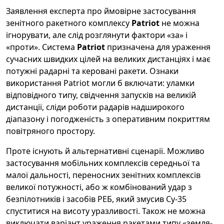
Заявлення експерта про ймовірне застосування
зенітного ракетного комплексу
Patriot
не можна
ігнорувати, але слід розглянути фактори «за» і
«проти». Система
Patriot
призначена для ураження
сучасних швидких цілей на великих дистанціях і має
потужні радарні та керовані ракети. Ознаки
використання Patriot могли б включати: уламки
відповідного типу, свідчення запусків на великій
дистанції, сліди роботи радарів надширокого
діапазону і погодженість з оперативним покриттям
повітряного простору.
Проте існують й альтернативні сценарії. Можливо
застосування мобільних комплексів середньої та
малої дальності, переносних зенітних комплексів
великої потужності, або ж комбінований удар з
безпілотників і засобів РЕБ, який змусив Су-35
спуститися на висоту уразливості. Також не можна
виключати варіант ураження ракетами типу «земля-