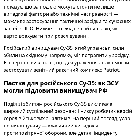
показує, що за подією можуть стояти не лише
випадкові фактори або технічні несправності —
можливе застосування тактичної засідки та сучасних
засобів ППО. Нижче — огляд версій і доказів, які
варто врахувати при розслідуванні.
Російський винищувач Су-35, який українські сили
збили на східному напрямку, міг потрапити у засідку.
Експерт не виключає, що для ураження літака могли
застосувати зенітний ракетний комплекс Patriot.
Пастка для російського Су-35: як ЗСУ
могли підловити винищувач РФ
Подія зі збиттям російського Су-35 викликала
широкий суспільний резонанс і низку робочих версій
серед військових аналітиків. На перший погляд, удар
по винищувачу — класичний випадок дії
протиповітряної оборони, але деталі інциденту