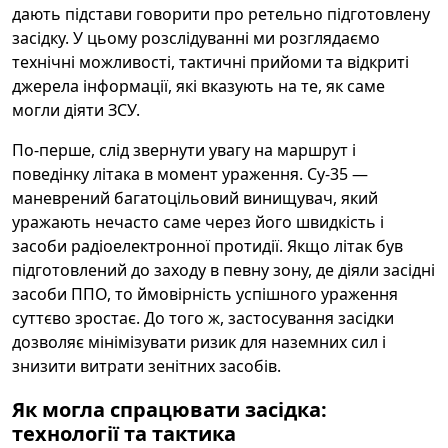
дають підстави говорити про ретельно підготовлену
засідку. У цьому розслідуванні ми розглядаємо
технічні можливості, тактичні прийоми та відкриті
джерела інформації, які вказують на те, як саме
могли діяти ЗСУ.
По-перше, слід звернути увагу на маршрут і
поведінку літака в момент ураження. Су-35 —
маневрений багатоцільовий винищувач, який
уражають нечасто саме через його швидкість і
засоби радіоелектронної протидії. Якщо літак був
підготовлений до заходу в певну зону, де діяли засідні
засоби ППО, то ймовірність успішного ураження
суттєво зростає. До того ж, застосування засідки
дозволяє мінімізувати ризик для наземних сил і
знизити витрати зенітних засобів.
Як могла спрацювати засідка:
технології та тактика