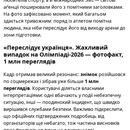
аґенції поширювали його з помітними заголовками.
На фото зафіксовано момент, який багатьом
здається тривожним: поряд із атлетом помітна
людина, яка ніби переслідує його від виходу арени до
зони підготовки.
«Переслідує українця». Жахливий
випадок на Олімпіаді-2026 — фотофакт,
1 млн переглядів
Кадр отримав великий резонанс:
знімок
розійшовся
по соцмережах і зібрав уже більше
1 млн
переглядів
. Користувачі діляться власними
інтерпретаціями: одні вбачають у події небезпечну
ситуацію, інші — поодинокий інцидент, що швидко
вирішився службами безпеки. Важливо підкреслити,
що офіційних підтверджених подробиць від
організаторів ще небагато, тож частина висновків
поки ґрунтується лише на одному кадрі.