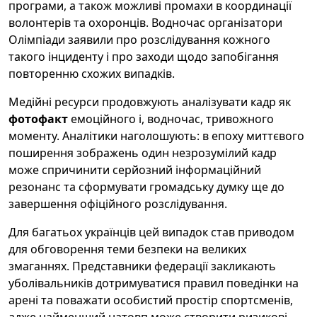
програми, а також можливі промахи в координації
волонтерів та охоронців. Водночас організатори
Олімпіади заявили про розслідування кожного
такого інциденту і про заходи щодо запобігання
повторенню схожих випадків.
Медійні ресурси продовжують аналізувати кадр як
фотофакт
емоційного і, водночас, тривожного
моменту. Аналітики наголошують: в епоху миттєвого
поширення зображень один незрозумілий кадр
може спричинити серйозний інформаційний
резонанс та сформувати громадську думку ще до
завершення офіційного розслідування.
Для багатьох українців цей випадок став приводом
для обговорення теми безпеки на великих
змаганнях. Представники федерації закликають
уболівальників дотримуватися правил поведінки на
арені та поважати особистий простір спортсменів,
адже найменший натовп може створити ризикові