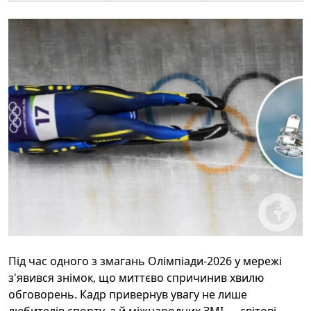
Під час одного з змагань Олімпіади-2026 у мережі
з'явився знімок, що миттєво спричинив хвилю
обговорень. Кадр привернув увагу не лише
любителів спорту, а й міжнародних ЗМІ — світові