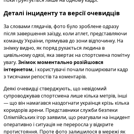
Деталі інциденту та версії очевидців
За словами глядачів, фото було зроблене одразу
після завершення заїзду, коли атлет, представляючи
команду України, прямував до зони відпочинку. На
знімку видно, як поряд рухається людина в
цивільному одязі, яка звертає на спортсмена помітну
увагу.
Знімок моментально розійшовся
інтернетом
, і користувачі почали поширювати кадр
з тисячами репостів та коментарів.
Деякі очевидці стверджують, що невідомий
супроводжував спортсмена лише кілька метрів, інші
— що він намагався наздогнати українця крізь кілька
коридорів арени. Представники служби безпеки
Олімпійських ігор заявили, що реагували на інцидент
оперативно і ситуація не переросла у відкрите
протистояння. Проте фото залишилося в мережі як