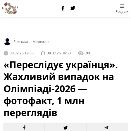
Розділи
Роксолана Мережко
08.02.26 19:36
08.07.26 04:53
200
«Переслідує українця».
Жахливий випадок на
Олімпіаді-2026 —
фотофакт, 1 млн
переглядів