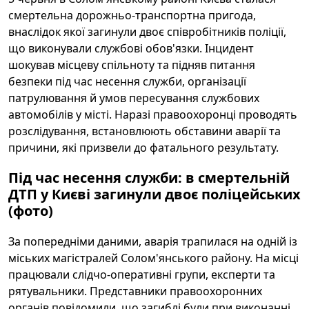
смертельна дорожньо-транспортна пригода,
внаслідок якої загинули двоє співробітників поліції,
що виконували службові обов'язки. Інцидент
шокував місцеву спільноту та підняв питання
безпеки під час несення служби, організації
патрулювання й умов пересування службових
автомобілів у місті. Наразі правоохоронці проводять
розслідування, встановлюють обставини аварії та
причини, які призвели до фатального результату.
Під час несення служби: в смертельній
ДТП у Києві загинули двоє поліцейських
(фото)
За попередніми даними, аварія трапилася на одній із
міських магістралей Солом'янського району. На місці
працювали слідчо-оперативні групи, експерти та
рятувальники. Представники правоохоронних
органів повідомили, що загиблі були при виконанні