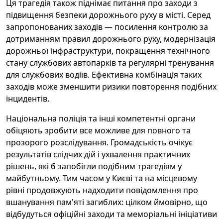
Ця трагедія також піднімає питання про заходи з
підвищення безпеки дорожнього руху в місті. Серед
запропонованих заходів — посилення контролю за
дотриманням правил дорожнього руху, модернізація
дорожньої інфраструктури, покращення технічного
стану службових автопарків та регулярні тренування
для службових водіїв. Ефективна комбінація таких
заходів може зменшити ризики повторення подібних
інцидентів.
Національна поліція та інші компетентні органи
обіцяють зробити все можливе для повного та
прозорого розслідування. Громадськість очікує
результатів слідчих дій і ухвалення практичних
рішень, які б запобігли подібним трагедіям у
майбутньому. Тим часом у Києві та на місцевому
рівні продовжують надходити повідомлення про
вшанування пам'яті загиблих: цілком ймовірно, що
відбудуться офіційні заходи та меморіальні ініціативи