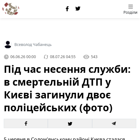
Розділи
Всеволод Чабанець
06.06.26 00:00
08.07.26 04:55
543
Під час несення служби:
в смертельній ДТП у
Києві загинули двоє
поліцейських (фото)
5 червня в Солом'янському районі Києва сталася