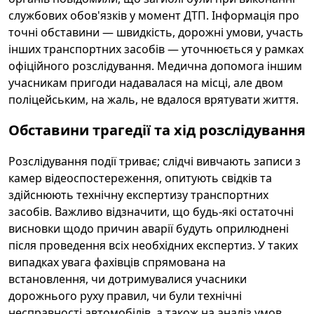
службових обов'язків у момент ДТП. Інформація про
точні обставини — швидкість, дорожні умови, участь
інших транспортних засобів — уточнюється у рамках
офіційного розслідування. Медична допомога іншим
учасникам пригоди надавалася на місці, але двом
поліцейським, на жаль, не вдалося врятувати життя.
Обставини трагедії та хід розслідування
Розслідування події триває; слідчі вивчають записи з
камер відеоспостереження, опитують свідків та
здійснюють технічну експертизу транспортних
засобів. Важливо відзначити, що будь-які остаточні
висновки щодо причин аварії будуть оприлюднені
після проведення всіх необхідних експертиз. У таких
випадках увага фахівців спрямована на
встановлення, чи дотримувалися учасники
дорожнього руху правил, чи були технічні
несправності автомобілів, а також на аналіз умов