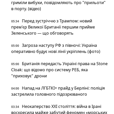
гриміли вибухи, повідомляють про "прильоти"
в порту. (відео)
Перед зустріччю з Трампом: новий
05:34
прем'єр Великої Британії першим прийме
Зеленського — що обговорять
Загроза наступу РФ з півночі: Україна
05:00
оперативно будує нові лінії укріплень (фото)
Британія передасть Україні права на Stone
05:00
Cloak: що відомо про систему РЕБ, яка
"приховує" дрони
Напад на ЛГБТКІ+ прайд у Берліні: поліція
04:00
застрелила головного підозрюваного
Неокаперство XXI століття: війна в Ірані
03:34
воскресила майже забутий феномен «морських