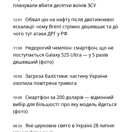
планували вбити десятки воїнів ЗСУ
Обвал цін на нафту після двотижневої
12:01
ескалації: чому Brent стрімко дешевшає та до
чого тут атаки ДРГ у РФ
Недорогий чемпіон: смартфон, що не
11:00
поступається Galaxy S25 Ultra — у 5 разів
дешевший (фото)
Загроза балістики: частину України
10:00
охопила повітряна тривога
Смартфон за 200 доларів — відмінний
10:00
вибір для більшості: про яку модель йдеться
(фото)
Яке церковне свято в Україні 28 липня:
08:34