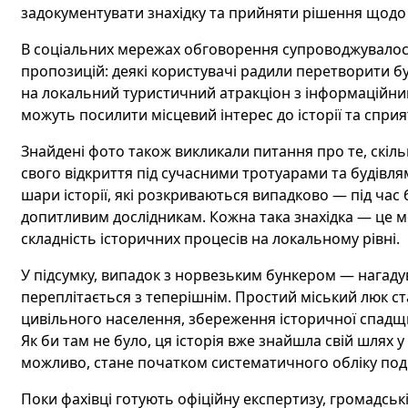
задокументувати знахідку та прийняти рішення щодо 
В соціальних мережах обговорення супроводжувалося
пропозицій: деякі користувачі радили перетворити бу
на локальний туристичний атракціон з інформаційними
можуть посилити місцевий інтерес до історії та сприя
Знайдені фото також викликали питання про те, скіл
свого відкриття під сучасними тротуарами та будівля
шари історії, які розкриваються випадково — під час 
допитливим дослідникам. Кожна така знахідка — це м
складність історичних процесів на локальному рівні.
У підсумку, випадок з норвезьким бункером — нагадув
переплітається з теперішнім. Простий міський люк ст
цивільного населення, збереження історичної спадщи
Як би там не було, ця історія вже знайшла свій шлях у
можливо, стане початком систематичного обліку подіб
Поки фахівці готують офіційну експертизу, громадськ