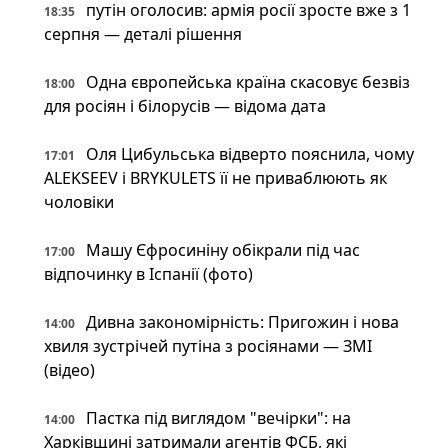
путін оголосив: армія росії зросте вже з 1
18:35
серпня — деталі рішення
Одна європейська країна скасовує безвіз
18:00
для росіян і білорусів — відома дата
Оля Цибульська відверто пояснила, чому
17:01
ALEKSEEV і BRYKULETS її не приваблюють як
чоловіки
Машу Єфросиніну обікрали під час
17:00
відпочинку в Іспанії (фото)
Дивна закономірність: Пригожин і нова
14:00
хвиля зустрічей путіна з росіянами — ЗМІ
(відео)
Пастка під виглядом "вечірки": на
14:00
Харківщині затримали агентів ФСБ, які