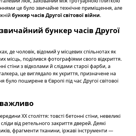
еталевий люк, захований між тротуарною плиткою
нями це було звичайне технічне приміщення, але
вжній
бункер часів Другої світової війни
.
езвичайний бункер часів Другої
ах, де чоловік, відомий у місцевих спільнотах як
их місць, поділився фотографіями свого відкриття.
нні стіни з відколами й слідами старої фарби, а
сталкера, це виглядало як укриття, призначене на
 було поширене в Європі під час Другої світової
 важливо
редини ХХ століття: товсті бетонні стіни, невеликі
сліди від ретельного закриття дверей. Деякі
ків, фрагменти тканини, іржаві інструменти —