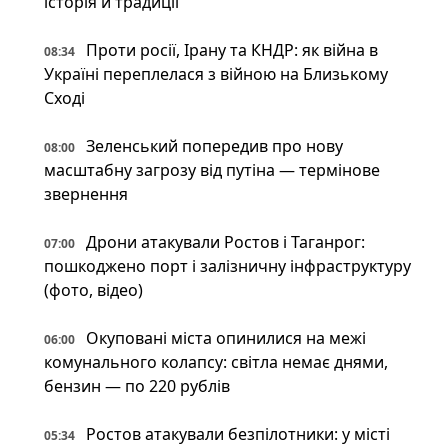
історія й традиції
Проти росії, Ірану та КНДР: як війна в
08:34
Україні переплелася з війною на Близькому
Сході
Зеленський попередив про нову
08:00
масштабну загрозу від путіна — термінове
звернення
Дрони атакували Ростов і Таганрог:
07:00
пошкоджено порт і залізничну інфраструктуру
(фото, відео)
Окуповані міста опинилися на межі
06:00
комунального колапсу: світла немає днями,
бензин — по 220 рублів
Ростов атакували безпілотники: у місті
05:34