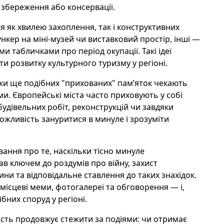
збереження або консервації.
 як хвилею захоплення, так і конструктивних
нкер на міні-музей чи виставковий простір, інші —
 табличками про період окупації. Такі ідеї
ти розвитку культурного туризму у регіоні.
ьки ще подібних "прихованих" пам’яток чекають
ми. Європейські міста часто приховують у собі
будівельних робіт, реконструкцій чи завдяки
ожливість зануритися в минуле і зрозуміти
ання про те, наскільки тісно минуле
ав ключем до роздумів про війну, захист
ни та відповідальне ставлення до таких знахідок.
 місцеві меми, фотогалереї та обговорення — і,
них споруд у регіоні.
ість продовжує стежити за подіями: чи отримає