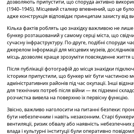
дозволяють припустити, що споруда активно використ
(1940–1945). Місцевий сталкер впевнений, що це бул
адже конструкція відповідає принципам захисту від ви
Кілька фактів роблять цю знахідку важливою не лише 
бункер розташований у самому серці міста, що свідчи
сучасну інфраструктуру. По-друге, подібні споруди ча
джерелом інформації для місцевих музеїв, дослідників
місць дозволяє краще зрозуміти повсякденне життя ц
Після публікації фотографій до місця знахідки підключ
історики припустили, що бункер міг бути частиною ме
адміністративних районів під час окупації. Інші відз
для технічних потреб після війни — як підземні скла
розчистка вивела на поверхню їх первісну функцію.
Звісно, важливо наголосити на питанні безпеки: пр
бути небезпечним і навіть незаконним. Старі бункери 
вентиляції, ризик обвалу або наявність небезпечних 
влада і культурні інституції були оперативно повідом