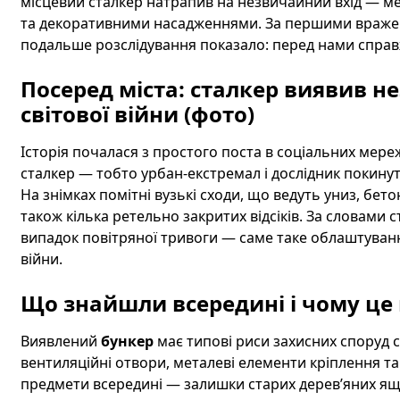
місцевий сталкер натрапив на незвичайний вхід — м
та декоративними насадженнями. За першими вражен
подальше розслідування показало: перед нами спра
Посеред міста: сталкер виявив н
світової війни (фото)
Історія почалася з простого поста в соціальних мереж
сталкер — тобто урбан-екстремал і дослідник покинут
На знімках помітні вузькі сходи, що ведуть униз, бето
також кілька ретельно закритих відсіків. За словами 
випадок повітряної тривоги — саме таке облаштування
війни.
Що знайшли всередині і чому це
Виявлений
бункер
має типові риси захисних споруд се
вентиляційні отвори, металеві елементи кріплення та 
предмети всередині — залишки старих дерев’яних ящи