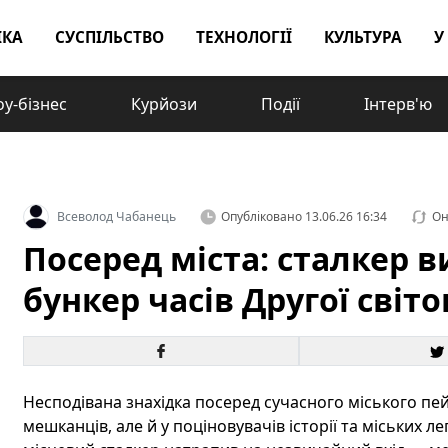
ІКА
СУСПІЛЬСТВО
ТЕХНОЛОГІЇ
КУЛЬТУРА
У
у-бізнес
Курйози
Події
Інтерв'ю
Всеволод Чабанець
Опубліковано
13.06.26 16:34
Он
Посеред міста: сталкер 
бункер часів Другої світо
Несподівана знахідка посеред сучасного міського пей
мешканців, але й у поціновувачів історії та міських л