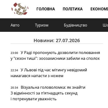
ГОЛОВНА
ПОЛІТИКА
ЕКОНОМ
Авто
Туризм
Будівництво
Шо
Новини: 27.07.2026
У Раді пропонують дозволити полювання
23:00
у "сезон тиші": зоозахисники забили на сполох
У Львові під час мітингу невідомий
22:34
намагався напасти з ножем
Візуальна головоломка: як знайти
20:34
3 відмінності за п’ятнадцять секунд
і потренувати уважність