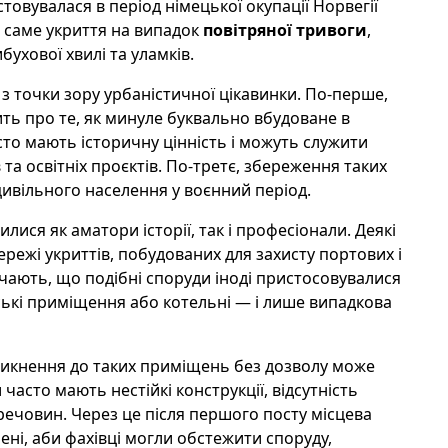
овувалася в період німецької окупації Норвегії
о саме укриття на випадок
повітряної тривоги
,
бухової хвилі та уламків.
з точки зору урбаністичної цікавинки. По-перше,
ть про те, як минуле буквально вбудоване в
сто мають історичну цінність і можуть служити
 та освітніх проєктів. По-третє, збереження таких
ивільного населення у воєнний період.
илися як аматори історії, так і професіонали. Деякі
режі укриттів, побудованих для захисту портових і
начають, що подібні споруди іноді пристосовувалися
дські приміщення або котельні — і лише випадкова
оникнення до таких приміщень без дозволу може
часто мають нестійкі конструкції, відсутність
речовин. Через це після першого посту місцева
лені, аби фахівці могли обстежити споруду,