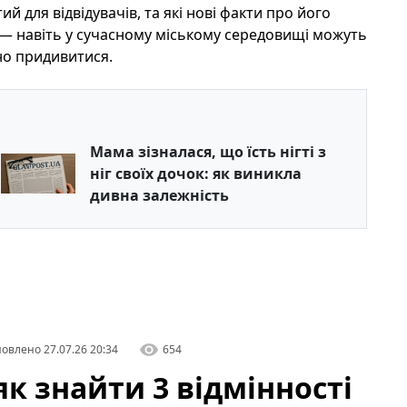
й для відвідувачів, та які нові факти про його
 — навіть у сучасному міському середовищі можуть
жно придивитися.
Мама зізналася, що їсть нігті з
ніг своїх дочок: як виникла
дивна залежність
овлено
27.07.26 20:34
654
к знайти 3 відмінності