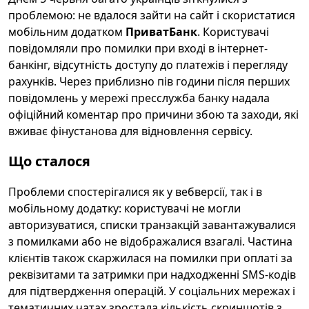
проблемою: не вдалося зайти на сайт і скористатися
мобільним додатком
ПриватБанк
. Користувачі
повідомляли про помилки при вході в інтернет-
банкінг, відсутність доступу до платежів і перегляду
рахунків. Через приблизно пів години після перших
повідомлень у мережі пресслужба банку надала
офіційний коментар про причини збою та заходи, які
вживає фінустанова для відновлення сервісу.
Що сталося
Проблеми спостерігалися як у вебверсії, так і в
мобільному додатку: користувачі не могли
авторизуватися, списки транзакцій завантажувалися
з помилками або не відображалися взагалі. Частина
клієнтів також скаржилася на помилки при оплаті за
реквізитами та затримки при надходженні SMS-кодів
для підтвердження операцій. У соціальних мережах і
тематичних чатах зростала кількість скриншотів з