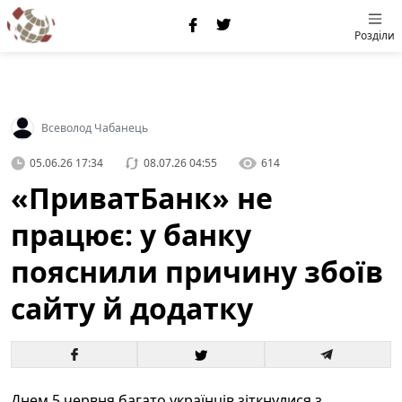
Розділи
Всеволод Чабанець
05.06.26 17:34
08.07.26 04:55
614
«ПриватБанк» не
працює: у банку
пояснили причину збоїв
сайту й додатку
Днем 5 червня багато українців зіткнулися з