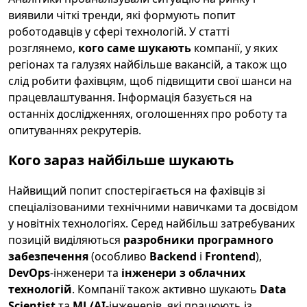
виявили чіткі тренди, які формують попит
роботодавців у сфері технологій. У статті
розглянемо,
кого саме шукають
компанії, у яких
регіонах та галузях найбільше вакансій, а також що
слід робити фахівцям, щоб підвищити свої шанси на
працевлаштування. Інформація базується на
останніх дослідженнях, оголошеннях про роботу та
опитуваннях рекрутерів.
Кого зараз найбільше шукають
Найвищий попит спостерігається на фахівців зі
спеціалізованими технічними навичками та досвідом
у новітніх технологіях. Серед найбільш затребуваних
позицій виділяються
разробники програмного
забезпечення
(особливо
Backend
і
Frontend
),
DevOps
-інженери та
інженери з облачних
технологій
. Компанії також активно шукають
Data
Scientist
та
ML/AI
-інженерів, які працюють із