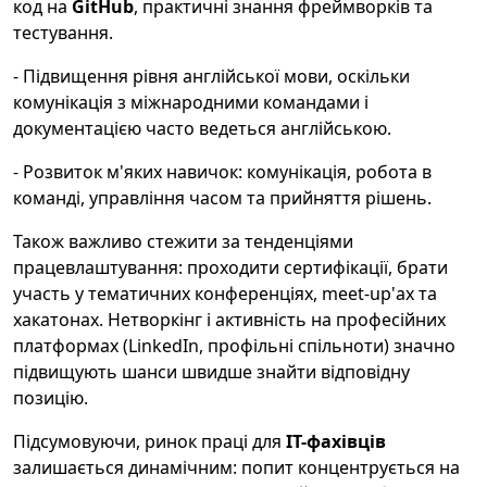
код на
GitHub
, практичні знання фреймворків та
тестування.
- Підвищення рівня англійської мови, оскільки
комунікація з міжнародними командами і
документацією часто ведеться англійською.
- Розвиток м'яких навичок: комунікація, робота в
команді, управління часом та прийняття рішень.
Також важливо стежити за тенденціями
працевлаштування: проходити сертифікації, брати
участь у тематичних конференціях, meet-up'ах та
хакатонах. Нетворкінг і активність на професійних
платформах (LinkedIn, профільні спільноти) значно
підвищують шанси швидше знайти відповідну
позицію.
Підсумовуючи, ринок праці для
IT-фахівців
залишається динамічним: попит концентрується на