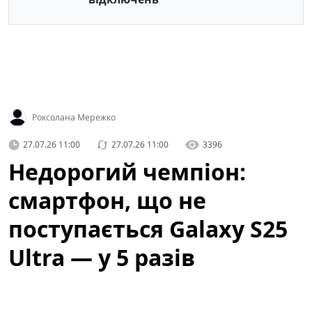
Роксолана Мережко
27.07.26 11:00
27.07.26 11:00
3396
Недорогий чемпіон:
смартфон, що не
поступається Galaxy S25
Ultra — у 5 разів
дешевший (фото)