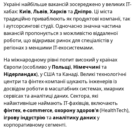
Україні найбільше вакансій зосереджено у великих IT-
хабах:
Київ
,
Львів
,
Харків
та
Дніпро
. Ці міста
традиційно приваблюють як продуктові компанії, так
і аутсорсингові студії. Одночасно значна частина
вакансій пропонується з можливістю віддаленої
роботи, що відкриває ринок для спеціалістів у
регіонах з меншими IT-екосистемами.
На міжнародному рівні попит високий у країнах
Європи (особливо у
Польщі
,
Німеччині
та
Нідерландах
), у США та Канаді. Великі технологічні
центри та фінтех-компанії шукають інженерів із
досвідом роботи в масштабних системах, хмарних
сервісах та аналітиці даних. Сектора, які
найактивніше наймають IT-фахівців, включають
фінтех
,
e-commerce
,
охорону здоров'я
(HealthTech),
ігрову індустрію
та
аналітику даних
у
корпоративному сегменті.