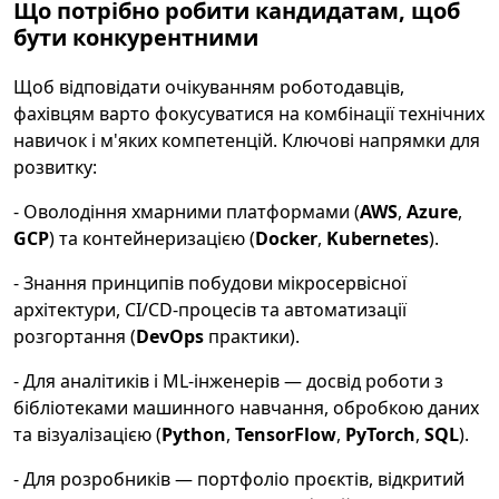
Що потрібно робити кандидатам, щоб
бути конкурентними
Щоб відповідати очікуванням роботодавців,
фахівцям варто фокусуватися на комбінації технічних
навичок і м'яких компетенцій. Ключові напрямки для
розвитку:
- Оволодіння хмарними платформами (
AWS
,
Azure
,
GCP
) та контейнеризацією (
Docker
,
Kubernetes
).
- Знання принципів побудови мікросервісної
архітектури, CI/CD-процесів та автоматизації
розгортання (
DevOps
практики).
- Для аналітиків і ML-інженерів — досвід роботи з
бібліотеками машинного навчання, обробкою даних
та візуалізацією (
Python
,
TensorFlow
,
PyTorch
,
SQL
).
- Для розробників — портфоліо проєктів, відкритий