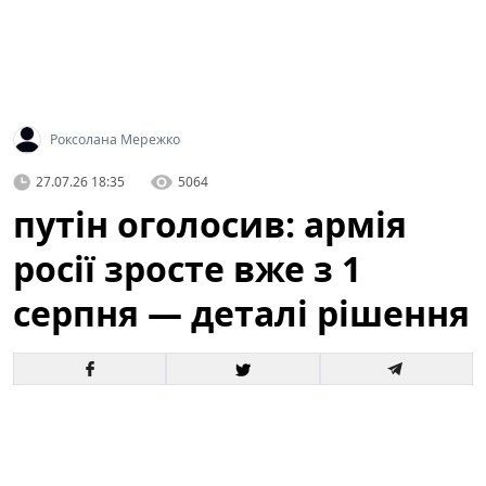
Роксолана Мережко
27.07.26 18:35
5064
путін оголосив: армія
росії зросте вже з 1
серпня — деталі рішення
Офіційне оголошення кремля про збільшення
чисельності збройних сил викликало хвилю запитань
і припущень як усередині росії, так і за її межами. За