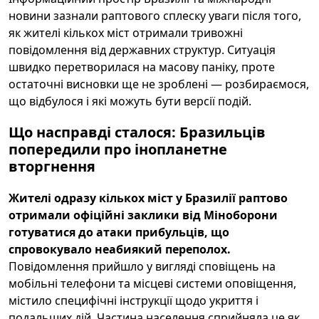
новини зазнали раптового сплеску уваги після того,
як жителі кількох міст отримали тривожні
повідомлення від державних структур. Ситуація
швидко перетворилася на масову паніку, проте
остаточні висновки ще не зроблені — розбираємося,
що відбулося і які можуть бути версії подій.
Що насправді сталося: Бразильців
попередили про інопланетне
вторгнення
Жителі одразу кількох міст у Бразилії раптово
отримали офіційні заклики від Міноборони
готуватися до атаки прибульців, що
спровокувало неабиякий переполох.
Повідомлення прийшло у вигляді сповіщень на
мобільні телефони та місцеві системи оповіщення,
містило специфічні інструкції щодо укриття і
подальших дій. Частина населення сприйняла це як