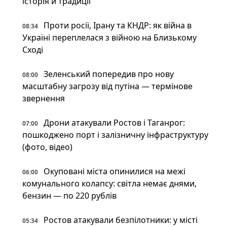
історія й традиції
Проти росії, Ірану та КНДР: як війна в
08:34
Україні переплелася з війною на Близькому
Сході
Зеленський попередив про нову
08:00
масштабну загрозу від путіна — термінове
звернення
Дрони атакували Ростов і Таганрог:
07:00
пошкоджено порт і залізничну інфраструктуру
(фото, відео)
Окуповані міста опинилися на межі
06:00
комунального колапсу: світла немає днями,
бензин — по 220 рублів
Ростов атакували безпілотники: у місті
05:34