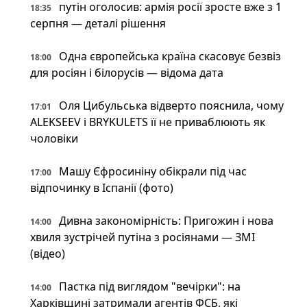
путін оголосив: армія росії зросте вже з 1
18:35
серпня — деталі рішення
Одна європейська країна скасовує безвіз
18:00
для росіян і білорусів — відома дата
Оля Цибульська відверто пояснила, чому
17:01
ALEKSEEV і BRYKULETS її не приваблюють як
чоловіки
Машу Єфросиніну обікрали під час
17:00
відпочинку в Іспанії (фото)
Дивна закономірність: Пригожин і нова
14:00
хвиля зустрічей путіна з росіянами — ЗМІ
(відео)
Пастка під виглядом "вечірки": на
14:00
Харківщині затримали агентів ФСБ, які