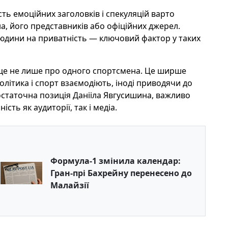
сть емоційних заголовків і спекуляцій варто
, його представників або офіційних джерел.
людини на приватність — ключовий фактор у таких
е не лише про одного спортсмена. Це ширше
політика і спорт взаємодіють, іноді приводячи до
 остаточна позиція Данііла Явгусишина, важливо
сть як аудиторії, так і медіа.
Формула-1 змінила календар:
Гран-прі Бахрейну перенесено до
Малайзії