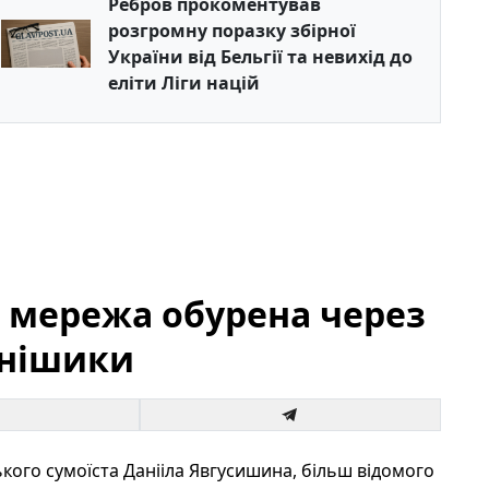
Ребров прокоментував
розгромну поразку збірної
України від Бельгії та невихід до
еліти Ліги націй
: мережа обурена через
онішики
ого сумоїста Данііла Явгусишина, більш відомого