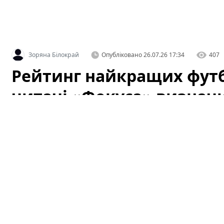
Зоряна Білокрай
Опубліковано
26.07.26 17:34
407
Рейтинг найкращих футб
читачі «Фокуса» визнач
Видання «Фокус» завершило голосування в рейтингу 
голосування». Читачі могли проголосувати за той кл
голосування відображають не лише поточну форму ком
клубами, їхню історію та внесок у розвиток українсько
проаналізуємо фактори успіху лідерів і звернемо уваг
визнання.