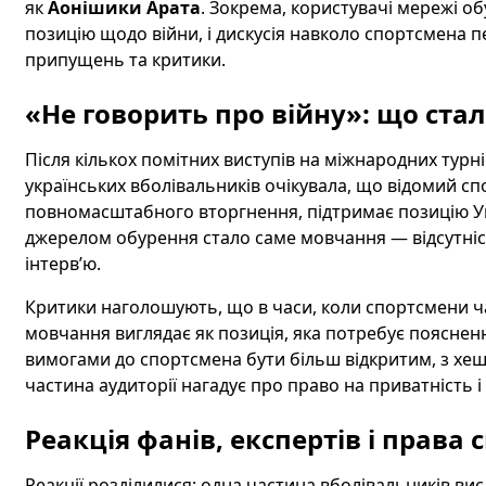
як
Аонішики Арата
. Зокрема, користувачі мережі об
позицію щодо війни, і дискусія навколо спортсмена 
припущень та критики.
«Не говорить про війну»: що ста
Після кількох помітних виступів на міжнародних турні
українських вболівальників очікувала, що відомий 
повномасштабного вторгнення, підтримає позицію Ук
джерелом обурення стало саме мовчання — відсутніс
інтерв’ю.
Критики наголошують, що в часи, коли спортсмени ча
мовчання виглядає як позиція, яка потребує поясненн
вимогами до спортсмена бути більш відкритим, з хеш
частина аудиторії нагадує про право на приватність 
Реакція фанів, експертів і права
Реакції розділилися: одна частина вболівальників ви