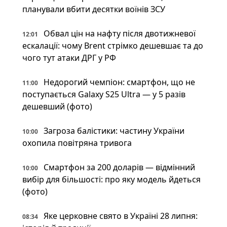
планували вбити десятки воїнів ЗСУ
Обвал цін на нафту після двотижневої
12:01
ескалації: чому Brent стрімко дешевшає та до
чого тут атаки ДРГ у РФ
Недорогий чемпіон: смартфон, що не
11:00
поступається Galaxy S25 Ultra — у 5 разів
дешевший (фото)
Загроза балістики: частину України
10:00
охопила повітряна тривога
Смартфон за 200 доларів — відмінний
10:00
вибір для більшості: про яку модель йдеться
(фото)
Яке церковне свято в Україні 28 липня:
08:34