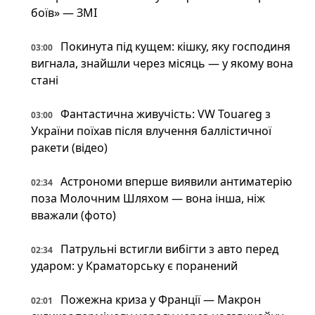
боїв» — ЗМІ
Покинута під кущем: кішку, яку господиня
03:00
вигнала, знайшли через місяць — у якому вона
стані
Фантастична живучість: VW Touareg з
03:00
України поїхав після влучення баллістичної
ракети (відео)
Астрономи вперше виявили антиматерію
02:34
поза Молочним Шляхом — вона інша, ніж
вважали (фото)
Патрульні встигли вибігти з авто перед
02:34
ударом: у Краматорську є поранений
Пожежна криза у Франції — Макрон
02:01