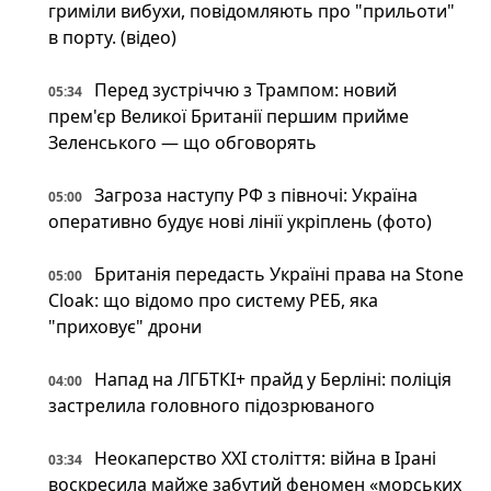
гриміли вибухи, повідомляють про "прильоти"
в порту. (відео)
Перед зустріччю з Трампом: новий
05:34
прем'єр Великої Британії першим прийме
Зеленського — що обговорять
Загроза наступу РФ з півночі: Україна
05:00
оперативно будує нові лінії укріплень (фото)
Британія передасть Україні права на Stone
05:00
Cloak: що відомо про систему РЕБ, яка
"приховує" дрони
Напад на ЛГБТКІ+ прайд у Берліні: поліція
04:00
застрелила головного підозрюваного
Неокаперство XXI століття: війна в Ірані
03:34
воскресила майже забутий феномен «морських