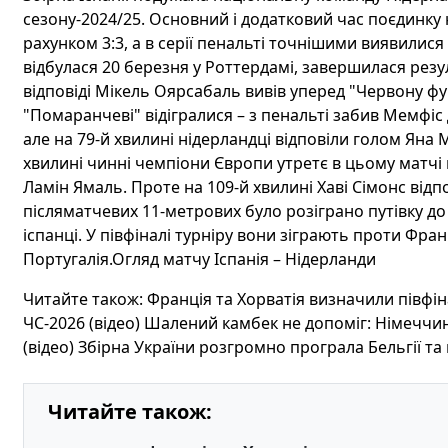
сезону-2024/25. Основний і додатковий час поєдинку н
рахунком 3:3, а в серії пенальті точнішими виявилися
відбулася 20 березня у Роттердамі, завершилася резу
відповіді Мікель Оярсабаль вивів уперед "Червону фур
"Помаранчеві" відігралися – з пенальті забив Мемфі
але на 79-й хвилині нідерландці відповіли голом Яна 
хвилині чинні чемпіони Європи утретє в цьому матчі
Ламін Ямаль. Проте на 109-й хвилині Хаві Сімонс відпо
післяматчевих 11-метрових було розіграно путівку до
іспанці. У півфіналі турніру вони зіграють проти Фран
Португалія.Огляд матчу Іспанія – Нідерланди
Читайте також: Франція та Хорватія визначили півфіна
ЧС-2026 (відео) Шалений камбек не допоміг: Німеччина
(відео) Збірна України розгромно програла Бельгії та 
Читайте також: