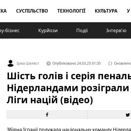
ІКА
СУСПІЛЬСТВО
ТЕХНОЛОГІЇ
КУЛЬТУРА
У
у-бізнес
Курйози
Події
Інтерв'ю
Ірма Шелест
Опубліковано
24.03.25 01:35
Оновлен
Шість голів і серія пеналь
Нідерландами розіграли 
Ліги націй (відео)
Збірна Іспанії подужала національну команду Нідерланд