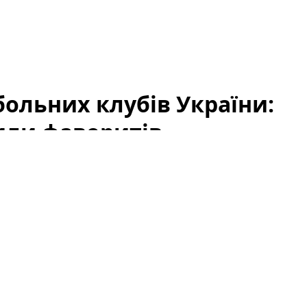
ольних клубів України:
или фаворитів
«Кращі футбольні клуби України 2026: народне
уб, який вважають найкращим. Підсумки
анд, але й емоційний зв’язок уболівальників із
го футболу. У цій статті ми підсумуємо результати,
у на перспективи тих, хто ще бореться за