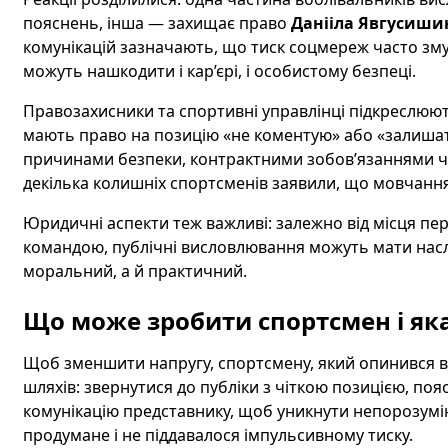
пояснень, інша — захищає право
Данііла Явгусиши
комунікацій зазначають, що тиск соцмереж часто зму
можуть нашкодити і кар’єрі, і особистому безпеці.
Правозахисники та спортивні управлінці підкреслюю
мають право на позицію «не коментую» або «залишат
причинами безпеки, контрактними зобов’язаннями ч
декілька колишніх спортсменів заявили, що мовчання 
Юридичні аспекти теж важливі: залежно від місця пе
командою, публічні висловлювання можуть мати насл
моральний, а й практичний.
Що може зробити спортсмен і яка
Щоб зменшити напругу, спортсмену, який опинився в ц
шляхів: звернутися до публіки з чіткою позицією, п
комунікацію представнику, щоб уникнути непорозумі
продумане і не піддавалося імпульсивному тиску.