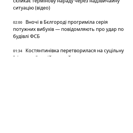
скликає термінову нараду через надзвичайну
ситуацію (відео)
Вночі в Бєлгороді прогриміла серія
02:00
потужних вибухів — повідомляють про удар по
будівлі ФСБ
Костянтинівка перетворилася на суцільну
01:34
"сіру зону" — військовий оглядач пояснює
У російському Бєлгороді лунають вибухи:
01:00
під обстрілом місцеве відділення ФСБ (фото,
відео)
Революція з 80-х: в Україні помітили
00:34
японський високотехнологічний спорткар
(фото)
Відпочинок на замінованих берегах і
00:34