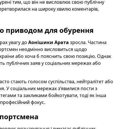
урені тим, що він не висловлює свою публічну
перетворилася на широку хвилю коментарів,
ло приводом для обурення
рах увагу до
Аонішики Арата
зросла. Частина
спортсмен неодмінно висловиться щодо
раїни або хоча б пояснить свою позицію. Однак
ть публічних заяв у соціальних мережах або
сто стають голосом суспільства, нейтралітет або
я. У соціальних мережах з’явилися пости з
тегами та закликами бойкотувати, тоді як інша
і професійний фокус.
 спортсмена
словлює розчарування і вимагає публічних