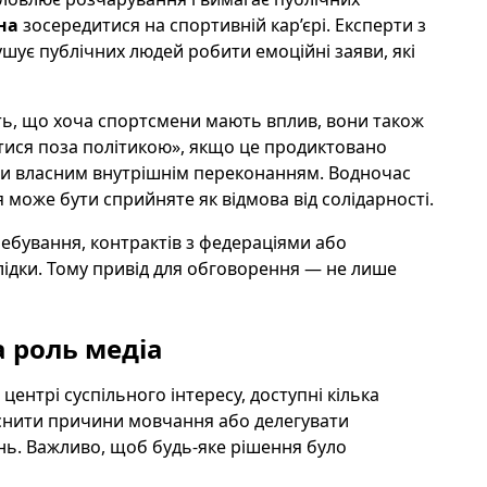
на
зосередитися на спортивній кар’єрі. Експерти з
шує публічних людей робити емоційні заяви, які
ть, що хоча спортсмени мають вплив, вони також
ися поза політикою», якщо це продиктовано
и власним внутрішнім переконанням. Водночас
може бути сприйняте як відмова від солідарності.
ребування, контрактів з федераціями або
ідки. Тому привід для обговорення — не лише
 роль медіа
ентрі суспільного інтересу, доступні кілька
ояснити причини мовчання або делегувати
нь. Важливо, щоб будь-яке рішення було