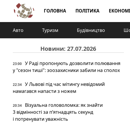
ГОЛОВНА
ПОЛІТИКА
ЕКОНОМ
Авто
Туризм
Будівництво
Шо
Новини: 27.07.2026
У Раді пропонують дозволити полювання
23:00
у "сезон тиші": зоозахисники забили на сполох
У Львові під час мітингу невідомий
22:34
намагався напасти з ножем
Візуальна головоломка: як знайти
20:34
3 відмінності за п’ятнадцять секунд
і потренувати уважність