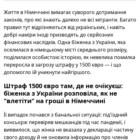
Життя в Німеччині вимагає суворого дотримання
законів, про які знають далеко не всі мігранти. Багато
правил тут відрізняються від українських, і навіть
добрі наміри іноді призводять до серйозних
фінансових наслідків. Одна біженка з України, яка
оселилася в німецькому місті середнього розміру,
поділилася особистою історією, як невелика помилка
переросла в загрозу штрафу у 1500 євро — і що
допомогло їй уникнути найгіршого.
Штраф 1500 євро там, де не очікуєш:
біженка з України розповіла, як не
"влетіти" на гроші в Німеччині
Її випадок почався з банальної ситуації: під'їздний
консьєрж перевіряв мешканців під час пандемії, і
виявилося, що жінка не вказала у декларації частину
свого доходу й не оновила інформацію про членів