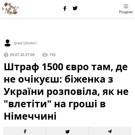
Розділи
Ірма Шелест
09.07.26 07:00
192
Штраф 1500 євро там, де
не очікуєш: біженка з
України розповіла, як не
"влетіти" на гроші в
Німеччині