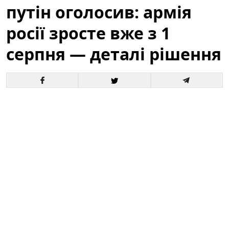
путін оголосив: армія
росії зросте вже з 1
серпня — деталі рішення
Офіційне оголошення кремля про збільшення
чисельності збройних сил викликало хвилю запитань
і припущень як усередині росії, так і за її межами. За
словами президента, відповідні кроки набудуть
чинності з 1 серпня, і вже згадується низка
організаційних, кадрових та фінансових рішень для
реалізації цього плану.
Це вже третє рішення про
розширення армії росії від початку року.
Зараз
важливо розібратися в деталях: кого саме
стосуватиметься збільшення, які правові механізми