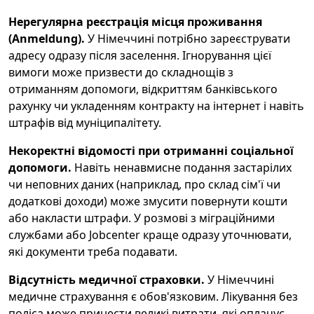
Нерегулярна реєстрація місця проживання
(Anmeldung).
У Німеччині потрібно зареєструвати
адресу одразу після заселення. Ігнорування цієї
вимоги може призвести до складнощів з
отриманням допомоги, відкриттям банківського
рахунку чи укладенням контракту на інтернет і навіть
штрафів від муніципалітету.
Некоректні відомості при отриманні соціальної
допомоги.
Навіть ненавмисне подання застарілих
чи неповних даних (наприклад, про склад сім'ї чи
додаткові доходи) може змусити повернути кошти
або накласти штрафи. У розмові з міграційними
службами або Jobcenter краще одразу уточнювати,
які документи треба подавати.
Відсутність медичної страховки.
У Німеччині
медичне страхування є обов'язковим. Лікування без
поліса може принести великі витрати, які оплачує