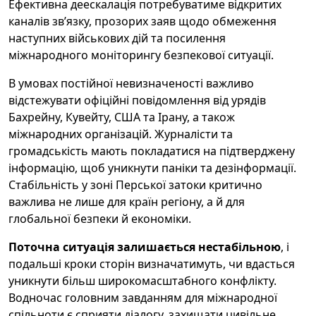
Ефективна деескалація потребуватиме відкритих
каналів зв’язку, прозорих заяв щодо обмеження
наступних військових дій та посилення
міжнародного моніторингу безпекової ситуації.
В умовах постійної невизначеності важливо
відстежувати офіційні повідомлення від урядів
Бахрейну, Кувейту, США та Ірану, а також
міжнародних організацій. Журналісти та
громадськість мають покладатися на підтверджену
інформацію, щоб уникнути паніки та дезінформації.
Стабільність у зоні Перської затоки критично
важлива не лише для країн регіону, а й для
глобальної безпеки й економіки.
Поточна ситуація залишається нестабільною
, і
подальші кроки сторін визначатимуть, чи вдасться
уникнути більш широкомасштабного конфлікту.
Водночас головним завданням для міжнародної
спільноти є сприяти діалогу, захищати цивільне