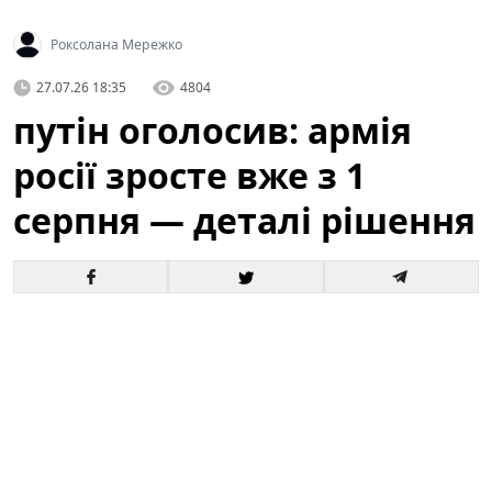
Роксолана Мережко
27.07.26 18:35
4804
путін оголосив: армія
росії зросте вже з 1
серпня — деталі рішення
Офіційне оголошення кремля про збільшення
чисельності збройних сил викликало хвилю запитань
і припущень як усередині росії, так і за її межами. За
словами президента, відповідні кроки набудуть
чинності з 1 серпня, і вже згадується низка
організаційних, кадрових та фінансових рішень для
реалізації цього плану.
Це вже третє рішення про