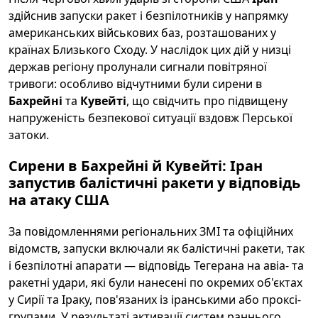
здійснив запуски ракет і безпілотників у напрямку
американських військових баз, розташованих у
країнах Близького Сходу. У наслідок цих дій у низці
держав регіону пролунали сигнали повітряної
тривоги: особливо відчутними були сирени в
Бахрейні
та
Кувейті
, що свідчить про підвищену
напруженість безпекової ситуації вздовж Перської
затоки.
Сирени в Бахрейні й Кувейті: Іран
запустив балістичні ракети у відповідь
на атаку США
За повідомленнями регіональних ЗМІ та офіційних
відомств, запуски включали як балістичні ракети, так
і безпілотні апарати — відповідь Тегерана на авіа- та
ракетні удари, які були нанесені по окремих об'єктах
у Сирії та Іраку, пов'язаних із іранськими або проксі-
групами. У результаті активації систем раннього