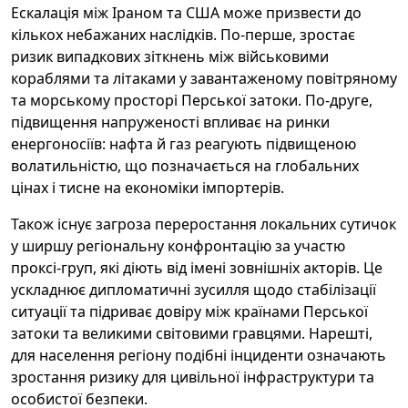
Ескалація між Іраном та США може призвести до
кількох небажаних наслідків. По-перше, зростає
ризик випадкових зіткнень між військовими
кораблями та літаками у завантаженому повітряному
та морському просторі Перської затоки. По-друге,
підвищення напруженості впливає на ринки
енергоносіїв: нафта й газ реагують підвищеною
волатильністю, що позначається на глобальних
цінах і тисне на економіки імпортерів.
Також існує загроза переростання локальних сутичок
у ширшу регіональну конфронтацію за участю
проксі-груп, які діють від імені зовнішніх акторів. Це
ускладнює дипломатичні зусилля щодо стабілізації
ситуації та підриває довіру між країнами Перської
затоки та великими світовими гравцями. Нарешті,
для населення регіону подібні інциденти означають
зростання ризику для цивільної інфраструктури та
особистої безпеки.