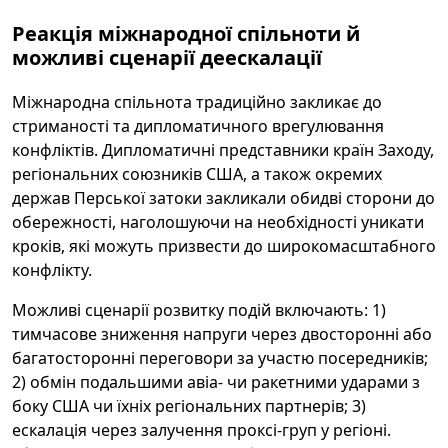
Реакція міжнародної спільноти й
можливі сценарії деескалації
Міжнародна спільнота традиційно закликає до
стриманості та дипломатичного врегулювання
конфліктів. Дипломатичні представники країн Заходу,
регіональних союзників США, а також окремих
держав Перської затоки закликали обидві сторони до
обережності, наголошуючи на необхідності уникати
кроків, які можуть призвести до широкомасштабного
конфлікту.
Можливі сценарії розвитку подій включають: 1)
тимчасове зниження напруги через двосторонні або
багатосторонні переговори за участю посередників;
2) обмін подальшими авіа- чи ракетними ударами з
боку США чи їхніх регіональних партнерів; 3)
ескалація через залучення проксі-груп у регіоні.