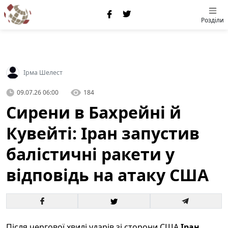
Розділи
Ірма Шелест
09.07.26 06:00
184
Сирени в Бахрейні й
Кувейті: Іран запустив
балістичні ракети у
відповідь на атаку США
Після чергової хвилі ударів зі сторони США
Іран